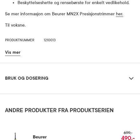
Beskyttelseshette og rensebørste for enkelt vedlikehold.
Se mer informasjon om Beurer MN2X Presisjonstrimmer
her.
Til voksne.
PRODUKTNUMMER
1210013
Vis mer
Bruk og dosering
BRUK OG DOSERING
Dosering og bruksområde
Les bruksanvisningen før bruk.
ANDRE PRODUKTER FRA PRODUKTSERIEN
Oppbevaringsbetingelser
699,-
Beurer
490,-