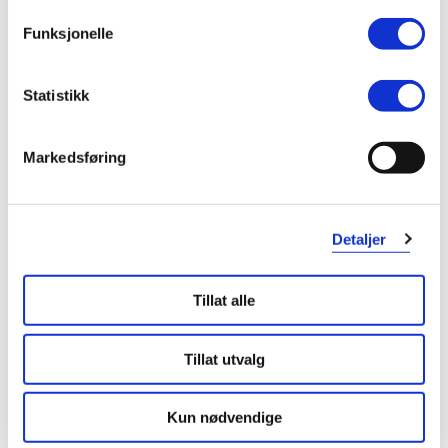
Funksjonelle
Statistikk
KUNDEANMELDELSER
Markedsføring
3 anmeldelser
Detaljer
5 stjerner
2
Tillat alle
4 stjerner
0
Tillat utvalg
3 stjerner
0
2 stjerner
0
Kun nødvendige