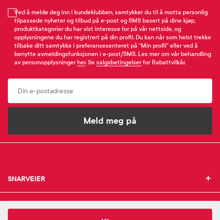
Ved å melde deg inn i kundeklubben, samtykker du til å motta personlig
tilpassede nyheter og tilbud på e-post og SMS basert på dine kjøp,
produktkategorier du har vist interesse for på vår nettside, og
opplysningene du har registrert på din profil. Du kan når som helst trekke
tilbake ditt samtykke i preferansesenteret på “Min profil” eller ved å
benytte avmeldingsfunksjonen i e-post/SMS. Les mer om vår behandling
av personopplysninger
her
. Se
salgsbetingelser
for Rabattvilkår.
Email
Meld meg på
SNARVEIER
SNARVEIER
INFORMASJON
Min profil
INFORMASJON
Mine favoritter
249,-
Beurer
MN2X Presisjonstrimmer