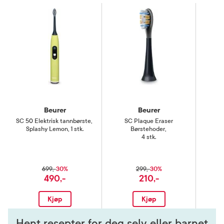
Beurer
Beurer
SC 50 Elektrisk tannbørste
,
SC Plaque Eraser
SC
Splashy Lemon, 1 stk.
Børstehoder
,
4 stk.
30%
30%
699,-
299,-
490,-
210,-
Kjøp
Kjøp
Hent resepter for deg selv eller barnet