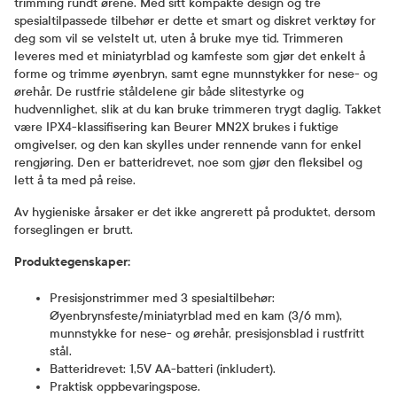
trimming rundt ørene. Med sitt kompakte design og tre
spesialtilpassede tilbehør er dette et smart og diskret verktøy for
deg som vil se velstelt ut, uten å bruke mye tid. Trimmeren
leveres med et miniatyrblad og kamfeste som gjør det enkelt å
forme og trimme øyenbryn, samt egne munnstykker for nese- og
ørehår. De rustfrie ståldelene gir både slitestyrke og
hudvennlighet, slik at du kan bruke trimmeren trygt daglig. Takket
være IPX4-klassifisering kan Beurer MN2X brukes i fuktige
omgivelser, og den kan skylles under rennende vann for enkel
rengjøring. Den er batteridrevet, noe som gjør den fleksibel og
lett å ta med på reise.
Av hygieniske årsaker er det ikke angrerett på produktet, dersom
forseglingen er brutt.
Produktegenskaper:
Presisjonstrimmer med 3 spesialtilbehør:
Øyenbrynsfeste/miniatyrblad med en kam (3/6 mm),
munnstykke for nese- og ørehår, presisjonsblad i rustfritt
stål.
Batteridrevet: 1,5V AA-batteri (inkludert).
Praktisk oppbevaringspose.