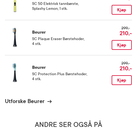
Rom (15-25 grader)
SC 50 Elektrisk tannbørste
,
Splashy Lemon, 1 stk.
Kjøp
Kategori
Forseglet intimvare
299,-
Beurer
210,-
SC Plaque Eraser Børstehoder
,
4 stk.
Kjøp
299,-
Beurer
210,-
SC Protection Plus Børstehoder
,
4 stk.
Kjøp
Utforske Beurer
ANDRE SER OGSÅ PÅ