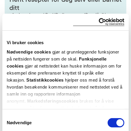
ditt
Logg inn med BankID eller annen eID og få sikker
tilgang til alle dine resepter
Velg hvilke resepter du vil hente ut og hvordan du vil
ha dem levert
Vi bruker cookies
Få dine resepter levert raskt og trygt på avtalt måte
Kom i gang
Nødvendige cookies
gjør at grunnleggende funksjoner
på nettsiden fungerer som de skal.
Funksjonelle
Mer om reseptvarer
cookies
gjør at nettstedet kan huske informasjon om for
eksempel dine preferanser knyttet til språk eller
lokasjon.
Statistikkcookies
hjelper oss med å forstå
hvordan besøkende kommuniserer med nettstedet ved å
samle inn og rapportere informasjon
anonymt.
Markedsføringscookies
brukes for å vise
annonser på tredjeparts nettsteder basert på informasjon
om dine besøk på vår nettside.
Samtykkevalg
Nødvendige