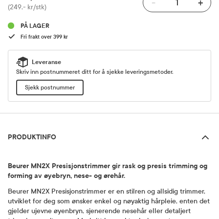
-
+
Pris
(249,- kr/stk)
PÅ LAGER
Fri frakt over 399 kr
Leveranse
Skriv inn postnummeret ditt for å sjekke leveringsmetoder.
Sjekk postnummer
Produktinfo
PRODUKTINFO
Beurer MN2X Presisjonstrimmer gir rask og presis trimming og
forming av øyebryn, nese- og ørehår.
Beurer MN2X Presisjonstrimmer er en stilren og allsidig trimmer,
utviklet for deg som ønsker enkel og nøyaktig hårpleie, enten det
gjelder ujevne øyenbryn, sjenerende nesehår eller detaljert