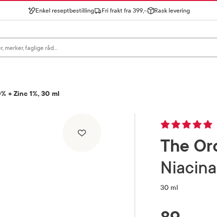
Enkel reseptbestilling
Fri frakt fra 399,-
Rask levering
gn for å se forslag, eller trykk søk.
% + Zinc 1%, 30 ml
The Or
Niacin
30 ml
RABATTPROSENT