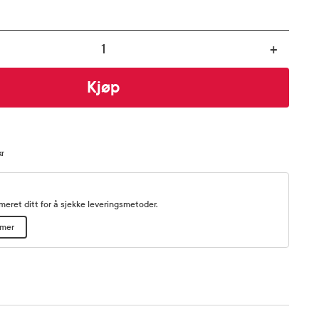
+
Kjøp
kr
eret ditt for å sjekke leveringsmetoder.
mmer