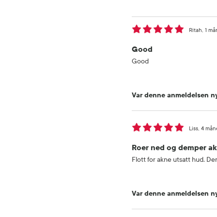
Ritah
1 må
Good
Good
Var denne anmeldelsen ny
Liss
4 mån
Roer ned og demper akn
Flott for akne utsatt hud. D
Var denne anmeldelsen ny