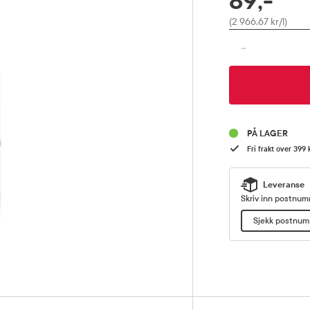
89,-
Pris
(2 966,67 kr/l)
-
PÅ LAGER
Fri frakt over 399 
Leveranse
Skriv inn postnumm
Sjekk postnu