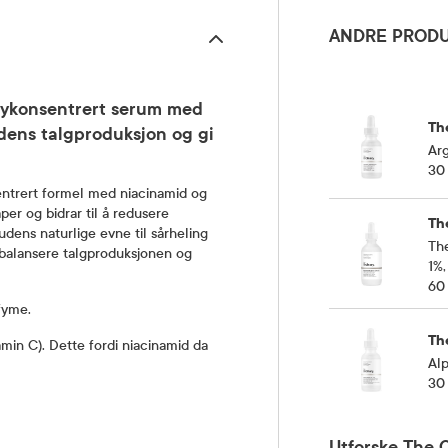
ANDRE PRODU
øykonsentrert serum med
Th
udens talgproduksjon og gi
Arg
30
entrert formel med niacinamid og
er og bidrar til å redusere
Th
hudens naturlige evne til sårheling
The
 balansere talgproduksjonen og
1%
60
fyme.
Th
min C). Dette fordi niacinamid da
Alp
30
Utforske The 