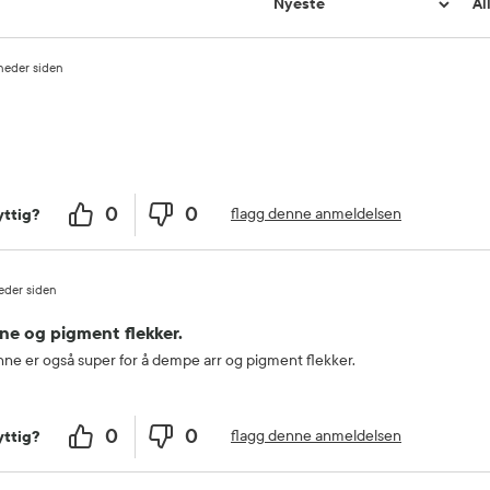
neder siden
0
0
flagg denne anmeldelsen
ttig?
eder siden
e og pigment flekker.
enne er også super for å dempe arr og pigment flekker.
0
0
flagg denne anmeldelsen
ttig?