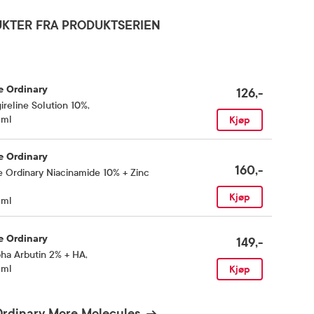
KTER FRA PRODUKTSERIEN
e Ordinary
126,-
ireline Solution 10%
,
 ml
Kjøp
e Ordinary
160,-
 Ordinary Niacinamide 10% + Zinc
,
Kjøp
 ml
e Ordinary
149,-
ha Arbutin 2% + HA
,
 ml
Kjøp
Ordinary More Molecules