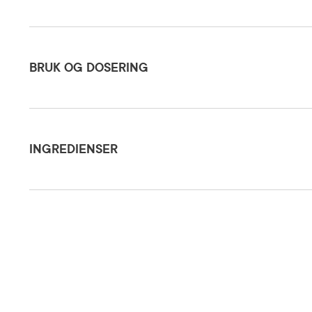
Bruk og dosering
BRUK OG DOSERING
Ingredienser
Påføres p
Dosering og bruksområde
INGREDIENSER
Oppbevaringsbetingelser
Rom (15-2
Aqua (Water), Niacinamide, Pentylene Glycol, Zinc PCA, Dimethyl Isosorbide, Tam
Isoceteth-20, Ethoxydiglycol, Phenoxyethanol, Chlorphenesin.