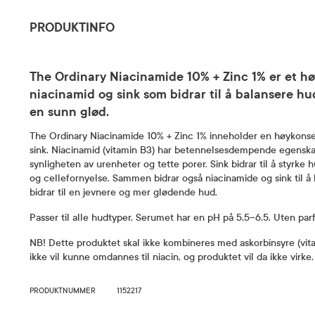
PRODUKTINFO
The Ordinary Niacinamide 10% + Zinc 1% er et h
niacinamid og sink som bidrar til å balansere h
en sunn glød.
The Ordinary Niacinamide 10% + Zinc 1% inneholder en høykons
sink. Niacinamid (vitamin B3) har betennelsesdempende egenskap
synligheten av urenheter og tette porer. Sink bidrar til å styrke 
og cellefornyelse. Sammen bidrar også niacinamide og sink til å
bidrar til en jevnere og mer glødende hud.
Passer til alle hudtyper. Serumet har en pH på 5,5–6,5. Uten par
NB! Dette produktet skal ikke kombineres med askorbinsyre (vita
ikke vil kunne omdannes til niacin, og produktet vil da ikke virke.
PRODUKTNUMMER
1152217