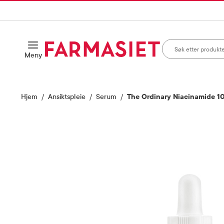
HANDLEKURVEN
IL INNHOLD
Søk i apotek
Åpne
Meny
Skriv inn minst ett te
Hjem
Ansiktspleie
Serum
The Ordinary Niacinamide 10
Vis bilde 1 av 1