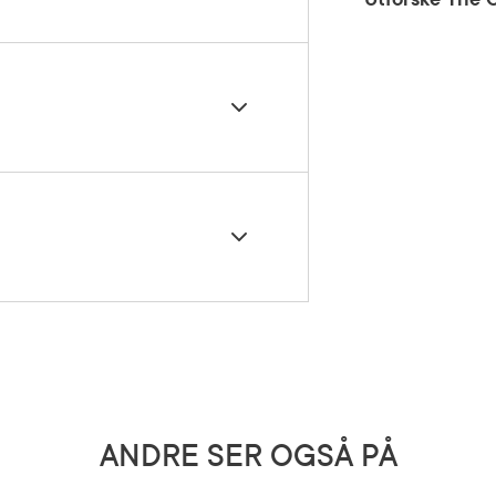
å et renset ansikt morgen og kveld.
5 grader)
arindus Indica Seed Gum, Xanthan gum,
ANDRE SER OGSÅ PÅ