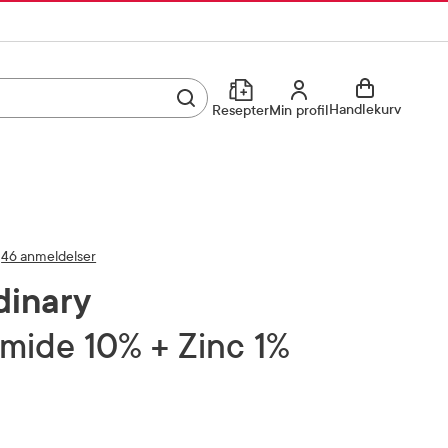
Utfør søk
Min profil
Handlekurv
Resepter
Min profil
Kjøp reseptvare
Logg inn
Min profil
Reseptoversikt
46 anmeldelser
Mine favoritter
Resepthistorikk
dinary
Mine bestillinger
Meldinger fra farmasøyten
amide 10% + Zinc 1%
Kundeservice
33 74 03 24