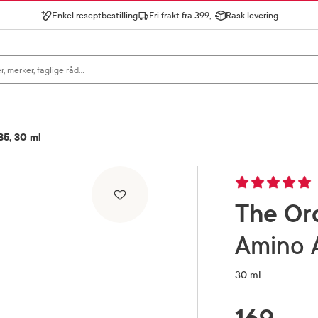
Enkel reseptbestilling
Fri frakt fra 399,-
Rask levering
gn for å se forslag, eller trykk søk.
B5, 30 ml
The Or
Amino 
30 ml
RABATTPROSENT