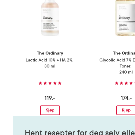
The Ordinary
The Ordin
Lactic Acid 10% + HA 2%
,
Glycolic Acid 7% E
30 ml
Toner
,
240 ml
119,-
174,-
Kjøp
Kjøp
Hent resepter for deg selv elle