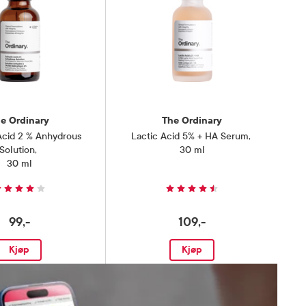
e Ordinary
The Ordinary
 Acid 2 % Anhydrous
Lactic Acid 5% + HA Serum
,
Solution
,
30 ml
30 ml
99,-
109,-
Kjøp
Kjøp