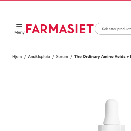
HANDLEKURVEN
IL INNHOLD
Søk i apotek
Åpne
Meny
Skriv inn minst ett te
Hjem
Ansiktspleie
Serum
The Ordinary Amino Acids + 
Vis bilde 1 av 2