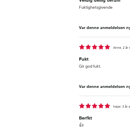
Veldig deilig serum
Fuktighetsgivende
Var denne anmeldelsen ny
Anne
2 år 
Fukt
Gir god fukt.
Var denne anmeldelsen ny
hejar
3 år 
Berfkt
👍