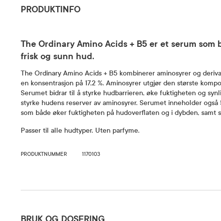
PRODUKTINFO
The Ordinary Amino Acids + B5 er et serum som b
frisk og sunn hud.
The Ordinary Amino Acids + B5 kombinerer aminosyrer og deriva
en konsentrasjon på 17,2 %. Aminosyrer utgjør den største kompo
Serumet bidrar til å styrke hudbarrieren, øke fuktigheten og synli
styrke hudens reserver av aminosyrer. Serumet inneholder også
som både øker fuktigheten på hudoverflaten og i dybden, samt s
Passer til alle hudtyper. Uten parfyme.
PRODUKTNUMMER
1170103
Bruk og dosering
BRUK OG DOSERING