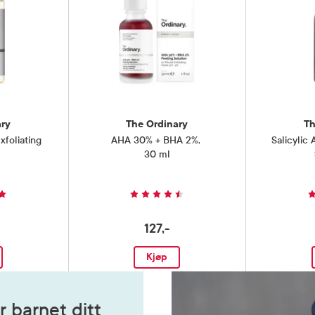
ary
The Ordinary
Th
xfoliating
AHA 30% + BHA 2%
,
Salicylic
30 ml
127,-
Kjøp
r barnet ditt