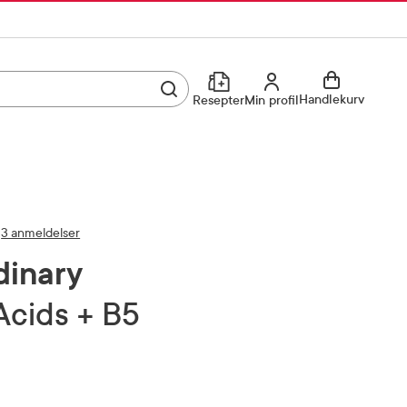
Utfør søk
Min profil
Handlekurv
Resepter
Min profil
Kjøp reseptvare
Logg inn
Min profil
Reseptoversikt
3 anmeldelser
Mine favoritter
Resepthistorikk
dinary
Mine bestillinger
Meldinger fra farmasøyten
Acids + B5
Kundeservice
33 74 03 24