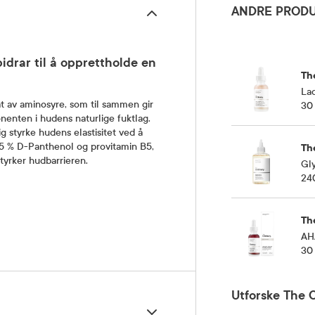
ANDRE PRODU
idrar til å opprettholde en
Th
Lac
t av aminosyre, som til sammen gir
30
nenten i hudens naturlige fuktlag.
g styrke hudens elastisitet ved å
 5 % D-Panthenol og provitamin B5,
Th
tyrker hudbarrieren.
Gly
24
Th
AH
30
Utforske The O