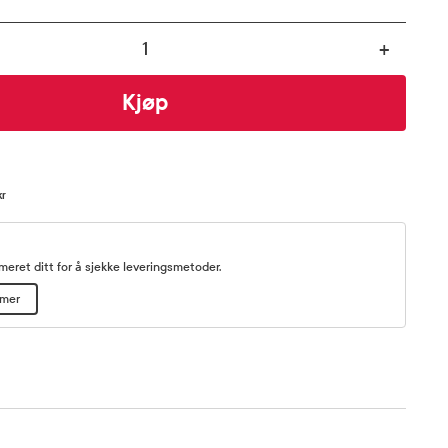
+
Kjøp
kr
eret ditt for å sjekke leveringsmetoder.
mmer