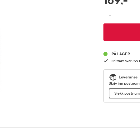
169,-
Pris
-
PÅ LAGER
Fri frakt over 399 
Leveranse
Skriv inn postnumm
Sjekk postnu