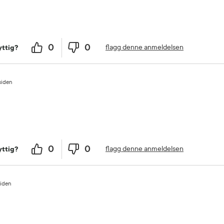
0
0
flagg denne anmeldelsen
ttig?
siden
0
0
flagg denne anmeldelsen
ttig?
siden