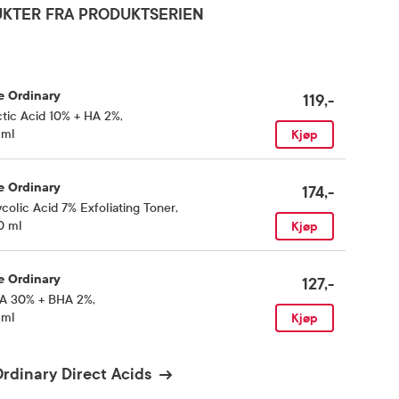
KTER FRA PRODUKTSERIEN
e Ordinary
119,-
tic Acid 10% + HA 2%
,
 ml
Kjøp
e Ordinary
174,-
colic Acid 7% Exfoliating Toner
,
0 ml
Kjøp
e Ordinary
127,-
A 30% + BHA 2%
,
 ml
Kjøp
rdinary Direct Acids