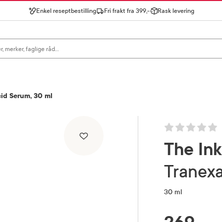
Enkel reseptbestilling
Fri frakt fra 399,-
Rask levering
gn for å se forslag, eller trykk søk.
cid Serum, 30 ml
The Ink
Tranex
30 ml
RABATTPROSENT