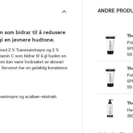
ANDRE PRODU
m som bidrar til å redusere
The
gi en jevnere hudtone.
Po
SP
t med
2 % Tranexaminsyre og 2 %
50
tamin C som bidrar til å gi huden en
som kan være forårsaket av aknearr
k. Serumet har en gelaktig konsistens
The
Po
SP
50
examinsyre og acaibær-ekstrakt.
The
Hy
18