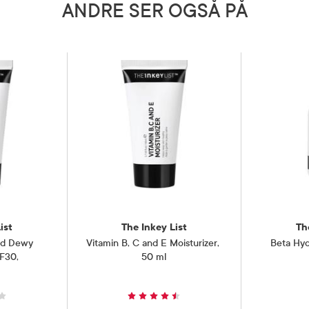
ANDRE SER OGSÅ PÅ
 ikke til gravide og ammende.
5 grader)
ist
The Inkey List
Th
id Dewy
Vitamin B, C and E Moisturizer
,
Beta Hy
PF30
,
50 ml