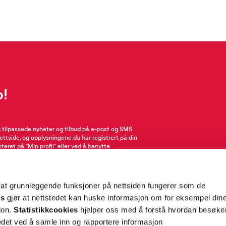
p!
g tilpassede nyheter og tilbud på e-post og SMS
nettside, og opplysningene du har registrert på din
teret på “Min profil” eller ved å benytte
rsonopplysninger
her
. Se
salgsbetingelser
for
 at grunnleggende funksjoner på nettsiden fungerer som de
Meld meg på
es
gjør at nettstedet kan huske informasjon om for eksempel din
sjon.
Statistikkcookies
hjelper oss med å forstå hvordan besøk
et ved å samle inn og rapportere informasjon