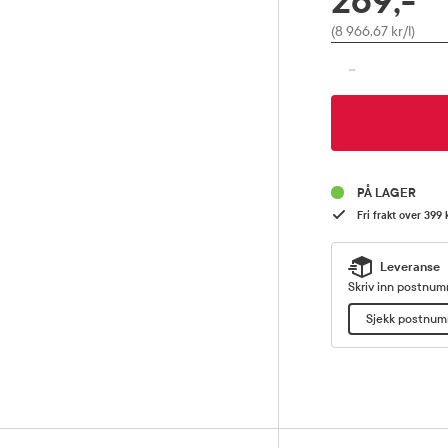
269,-
Pris
(8 966,67 kr/l)
-
PÅ LAGER
Fri frakt over 399 
Leveranse
Skriv inn postnumm
Sjekk postnu