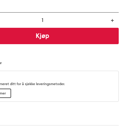
+
Kjøp
kr
eret ditt for å sjekke leveringsmetoder.
mmer