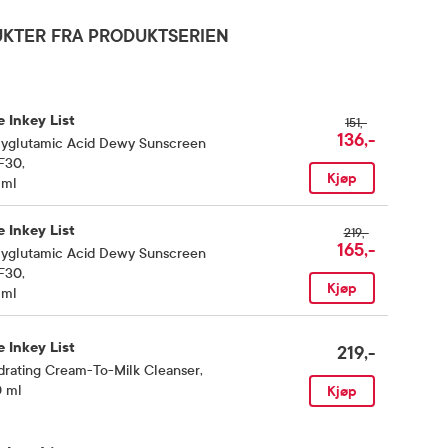
KTER FRA PRODUKTSERIEN
 Inkey List
151,-
136,-
lyglutamic Acid Dewy Sunscreen
F30
,
Kjøp
 ml
 Inkey List
219,-
165,-
lyglutamic Acid Dewy Sunscreen
F30
,
Kjøp
 ml
 Inkey List
219,-
drating Cream-To-Milk Cleanser
,
0 ml
Kjøp