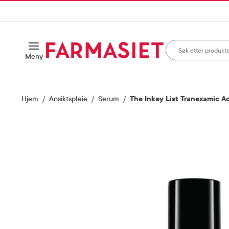
HANDLEKURVEN
IL INNHOLD
Søk i apotek
Åpne
Meny
Skriv inn minst ett te
Hjem
Ansiktspleie
Serum
The Inkey List Tranexamic A
Vis bilde 1 av 4