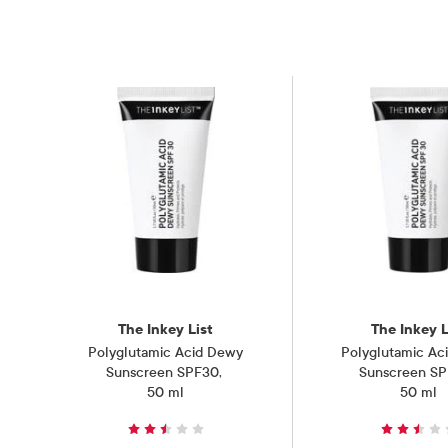
Gravide og ammende
Anbefales
Oppbevaringsbetingelser
Rom (15-2
The Inkey List
The Inkey L
Polyglutamic Acid Dewy
Polyglutamic Ac
Sunscreen SPF30
,
Sunscreen S
50 ml
50 ml