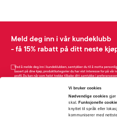
Meld deg inn i vår kundeklubb
- få 15% rabatt på ditt neste kjø
Ved å melde deg inn i kundeklubben, samtykker du til å motta personli
basert på dine kjøp, produktkategorier du har vist interesse for på vår 
profil. Du kan når som helst trekke tilbake ditt samtykke i preferansesen
avmeldingsfunksjonen i e-post/SMS. Les mer om vår behandling av pe
Rabattvilkår.
Vi bruker cookies
Email
Nødvendige cookies
gjør
skal.
Funksjonelle cooki
knyttet til språk eller loka
kommuniserer med nettsted