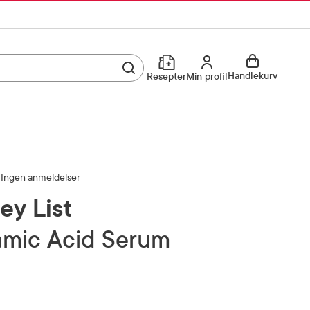
Utfør søk
Min profil
Handlekurv
Resepter
Min profil
Kjøp reseptvare
Logg inn
Min profil
Reseptoversikt
Ingen anmeldelser
Mine favoritter
Resepthistorikk
ey List
Mine bestillinger
Meldinger fra farmasøyten
amic Acid Serum
Kundeservice
33 74 03 24