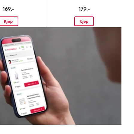
169,-
179,-
Kjøp
Kjøp