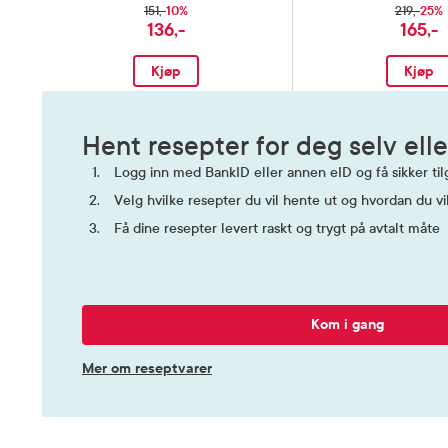
10%
25%
151,-
219,-
136,-
165,-
Kjøp
Kjøp
Hent resepter for deg selv elle
Logg inn med BankID eller annen eID og få sikker tilg
Velg hvilke resepter du vil hente ut og hvordan du vi
Få dine resepter levert raskt og trygt på avtalt måte
Kom i gang
Mer om reseptvarer