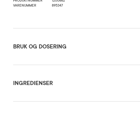
PRODUKTNUMMER
1200662
VARENUMMER
895347
Bruk og dosering
BRUK OG DOSERING
Ingredienser
Brukes som
ganger i u
INGREDIENSER
ansikt og 
Dosering og bruksområde
dermed hu
Aqua (Water/ Eau), Butylene Glycol, Glycerin, Ascorbyl Glucoside, Tranexamic Acid,
Methylhydanto- in-2-Imide, Sodium Acrylates Copolymer, Phenoxyethanol, Carbome
Benzyl Alcohol, Sorbitan Olivate, Hydroxyethyl Acrylate/Sodium Acryloyldimethyl 
Ethylhexylglycerin, Sodium Gluconate, Polysorbate 60, Dehydroacetic Acid, Lactoba
Oppbevares
Unngå dir
Forsiktighetsregler
ekstern br
barn.