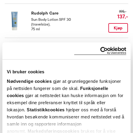
195,-
Rudolph Care
137,-
Sun Body Lotion SPF 30
(travelsize)
,
Kjøp
75 ml
335,-
Rudolph Care
235,-
Açai Body Lotion
,
100 ml
Kjøp
Vi bruker cookies
Nødvendige cookies
gjør at grunnleggende funksjoner
Utforske Rudolph Care
på nettsiden fungerer som de skal.
Funksjonelle
cookies
gjør at nettstedet kan huske informasjon om for
eksempel dine preferanser knyttet til språk eller
ANDRE SER OGSÅ PÅ
lokasjon.
Statistikkcookies
hjelper oss med å forstå
hvordan besøkende kommuniserer med nettstedet ved å
samle inn og rapportere informasjon
anonymt.
Markedsføringscookies
brukes for å vise