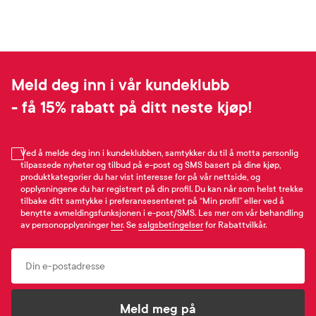
Meld deg inn i vår kundeklubb
- få 15% rabatt på ditt neste kjøp!
Ved å melde deg inn i kundeklubben, samtykker du til å motta personlig
tilpassede nyheter og tilbud på e-post og SMS basert på dine kjøp,
produktkategorier du har vist interesse for på vår nettside, og
opplysningene du har registrert på din profil. Du kan når som helst trekke
tilbake ditt samtykke i preferansesenteret på “Min profil” eller ved å
benytte avmeldingsfunksjonen i e-post/SMS. Les mer om vår behandling
av personopplysninger
her
. Se
salgsbetingelser
for Rabattvilkår.
Email
Meld meg på