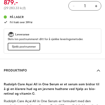
879,-
-
+
Pris
(29 283,33 kr/l)
PÅ LAGER
Fri frakt over 399 kr
Leveranse
Skriv inn postnummeret ditt for å sjekke leveringsmetoder.
Sjekk postnummer
Produktinfo
PRODUKTINFO
Rudolph Care Açai All in One Serum er et serum som bidrar til
å gi en klarere hud og en jevnere hudtone ved hjelp av bio-
retinol og vitamin C.
Rudolph Care Açai All in One Serum er formulert med den