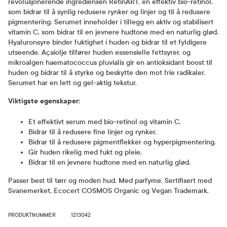
revolusjonerende ingrediensen RetinART, en effektiv bio-retinol,
som bidrar til å synlig redusere rynker og linjer og til å redusere
pigmentering. Serumet inneholder i tillegg en aktiv og stabilisert
vitamin C, som bidrar til en jevnere hudtone med en naturlig glød.
Hyaluronsyre binder fuktighet i huden og bidrar til et fyldigere
utseende. Açaiolje tilfører huden essensielle fettsyrer, og
mikroalgen haematococcus pluvialis gir en antioksidant boost til
huden og bidrar til å styrke og beskytte den mot frie radikaler.
Serumet har en lett og gel-aktig tekstur.
Viktigste egenskaper:
Et effektivt serum med bio-retinol og vitamin C.
Bidrar til å redusere fine linjer og rynker.
Bidrar til å redusere pigmentflekker og hyperpigmentering.
Gir huden rikelig med fukt og pleie.
Bidrar til en jevnere hudtone med en naturlig glød.
Passer best til tørr og moden hud. Med parfyme. Sertifisert med
Svanemerket, Ecocert COSMOS Organic og Vegan Trademark.
PRODUKTNUMMER
1213042