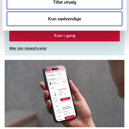
Tillat utvalg
tilgang til alle dine resepter
Velg hvilke resepter du vil hente ut og hvordan du vil
Kun nødvendige
ha dem levert
Få dine resepter levert raskt og trygt på avtalt måte
Kom i gang
Mer om reseptvarer