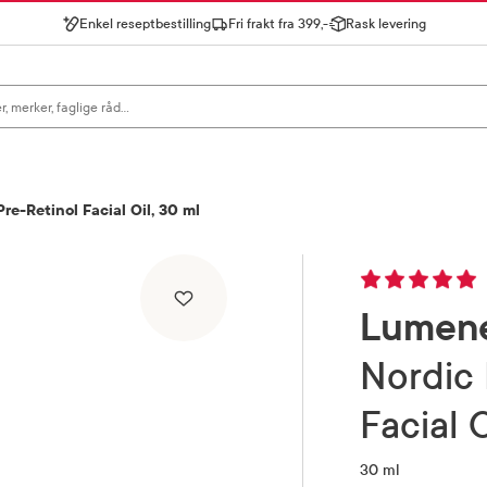
Enkel reseptbestilling
Fri frakt fra 399,-
Rask levering
gn for å se forslag, eller trykk søk.
e-Retinol Facial Oil, 30 ml
Lumen
Nordic Bloom Berry Pre-Retinol
Facial O
30 ml