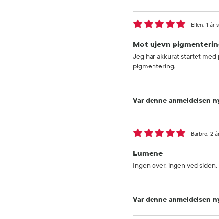
Ellen
1 år 
Mot ujevn pigmenterin
Jeg har akkurat startet med p
pigmentering,
Var denne anmeldelsen ny
Barbro
2 å
Lumene
Ingen over, ingen ved siden.
Var denne anmeldelsen ny