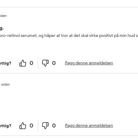
siden
g.
ro-retinol serumet, og håper at tror at det skal virke positivt på min hud 
0
0
flagg denne anmeldelsen
ttig?
r siden
0
0
flagg denne anmeldelsen
ttig?