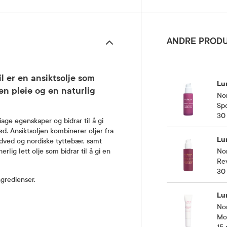
ANDRE PRODU
l er en ansiktsolje som
Lu
en pleie og en naturlig
Nor
Sp
30
ge egenskaper og bidrar til å gi
d. Ansiktsoljen kombinerer oljer fra
Lu
ndved og nordiske tyttebær, samt
lig lett olje som bidrar til å gi en
Nor
Rev
30
ngredienser.
Lu
Nor
Moi