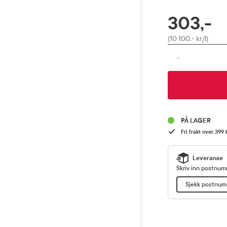
303,-
RABATTPROSENT
Pris
(10 100,- kr/l)
-
PÅ LAGER
Fri frakt over 399 
Leveranse
Skriv inn postnumm
Sjekk postnu