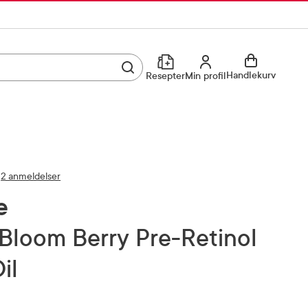
Utfør søk
Min profil
Handlekurv
Resepter
Min profil
Kjøp reseptvare
Logg inn
Min profil
Reseptoversikt
2 anmeldelser
Mine favoritter
Resepthistorikk
e
Mine bestillinger
Meldinger fra farmasøyten
il
Kundeservice
33 74 03 24