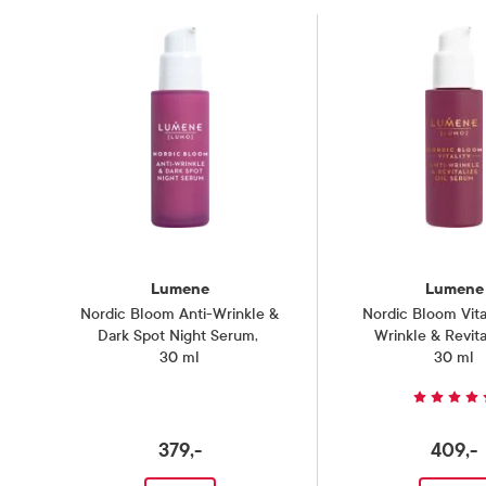
Lumene
Lumene
Nordic Bloom Anti-Wrinkle &
Nordic Bloom Vital
Dark Spot Night Serum
,
Wrinkle & Revita
30 ml
Serum
30 ml
,
379,-
409,-