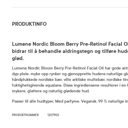
Produktinfo
PRODUKTINFO
Lumene Nordic Bloom Berry Pre-Retinol Facial Oi
bidrar til å behandle aldringstegn og tilføre hud
glød.
Lumene Nordic Bloom Berry Pre-Retinol Facial Oil har gode antia
dyp pleie, myke opp rynker og gjenopprette hudens naturlige glø
håndplukkede nordiske bær, ville arktiske multebær, nordiske ti
fuktighetsgivende squalane. Disse ingrediensene resulterer i en her
mykere, glattere og naturlig glødende hud.
Passer til alle hudtyper. Med parfyme. Vegansk. 99 % naturlige i
PRODUKTNUMMER
1207902