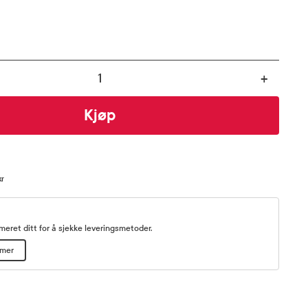
+
Kjøp
kr
eret ditt for å sjekke leveringsmetoder.
mmer