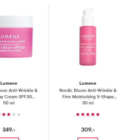
Lumene
Lumene
oom Anti-Wrinkle &
Nordic Bloom Anti-Wrinkle &
ay Cream SPF30
Firm Moisturizing V-Shape
grance-Free
50 ml
,
Serum
30 ml
,
349,-
309,-