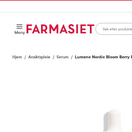
HANDLEKURVEN
IL INNHOLD
Søk i apotek
Åpne
Meny
Skriv inn minst ett te
Hjem
Ansiktspleie
Serum
Lumene Nordic Bloom Berry Pr
Vis bilde 1 av 3