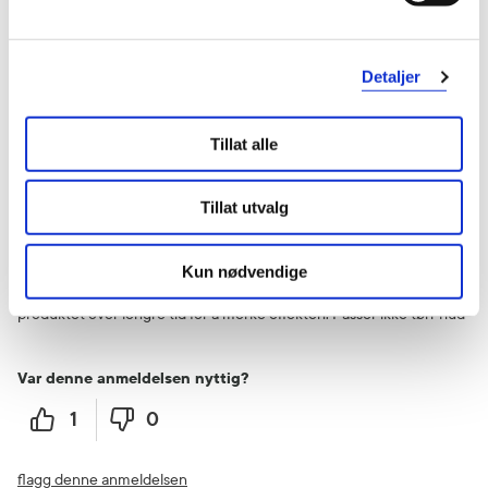
Var denne anmeldelsen nyttig?
0
0
Detaljer
flagg denne anmeldelsen
Tillat alle
Blanka
4 år siden
Tillat utvalg
Passer ikke tørr hud
Kun nødvendige
Bruker produktet om morgenen under dagkrem. Må bruke
produktet over lengre tid for å merke effekten. Passer ikke tørr hud
Var denne anmeldelsen nyttig?
1
0
flagg denne anmeldelsen