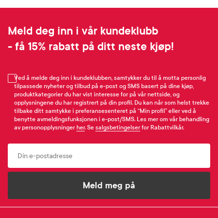
Meld deg inn i vår kundeklubb
- få 15% rabatt på ditt neste kjøp!
Ved å melde deg inn i kundeklubben, samtykker du til å motta personlig
tilpassede nyheter og tilbud på e-post og SMS basert på dine kjøp,
produktkategorier du har vist interesse for på vår nettside, og
opplysningene du har registrert på din profil. Du kan når som helst trekke
tilbake ditt samtykke i preferansesenteret på “Min profil” eller ved å
benytte avmeldingsfunksjonen i e-post/SMS. Les mer om vår behandling
av personopplysninger
her
. Se
salgsbetingelser
for Rabattvilkår.
Email
Meld meg på