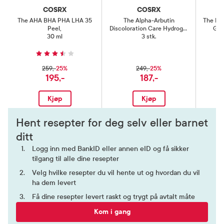
COSRX
COSRX
The AHA BHA PHA LHA 35
The Alpha-Arbutin
The Pep
Peel
,
Discoloration Care Hydrogel
Glo
30 ml
Mask
3 stk.
,
25%
25%
259,-
249,-
195,-
187,-
Kjøp
Kjøp
Hent resepter for deg selv eller barnet
ditt
Logg inn med BankID eller annen eID og få sikker
tilgang til alle dine resepter
Velg hvilke resepter du vil hente ut og hvordan du vil
ha dem levert
Få dine resepter levert raskt og trygt på avtalt måte
Kom i gang