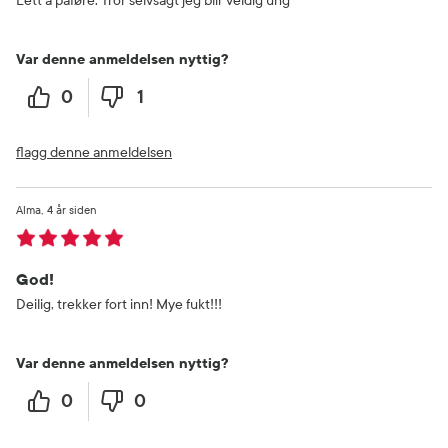
Lett å påføre. Tror selvsagt jeg blir veldig ung
Var denne anmeldelsen nyttig?
0
1
flagg denne anmeldelsen
Alma
4 år siden
God!
Deilig, trekker fort inn! Mye fukt!!!
Var denne anmeldelsen nyttig?
0
0