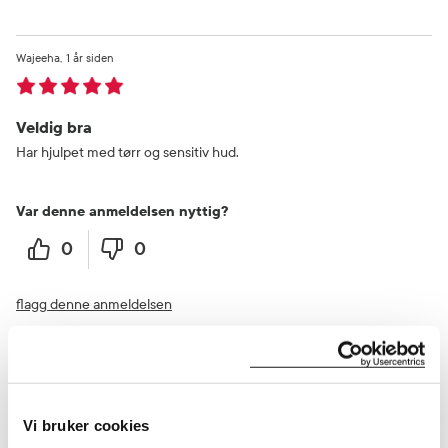
Wajeeha
1 år siden
Veldig bra
Har hjulpet med tørr og sensitiv hud.
Var denne anmeldelsen nyttig?
0
0
flagg denne anmeldelsen
Hanne
3 år siden
Vi bruker cookies
Kvalitetsprodukt som passer til fet og sensitiv hud