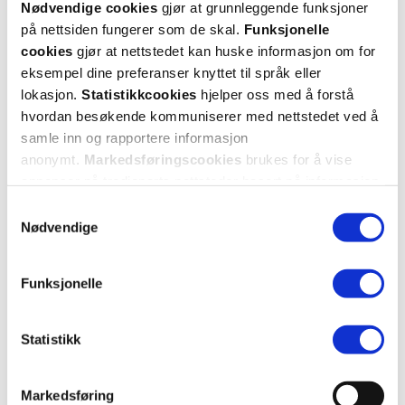
Nødvendige cookies
gjør at grunnleggende funksjoner
Jeg merker ikke noe dramatisk forskjell, men det er en veldig lett
ampull som trekker raskt inn i huden. Den passer altså veldig bra for
på nettsiden fungerer som de skal.
Funksjonelle
de med oljete hud. For de med tørr hud vil jeg heller anbefale
cookies
gjør at nettstedet kan huske informasjon om for
propolis ampullen til cosrx. Jeg har veldig sensitiv hud, og denne gir
eksempel dine preferanser knyttet til språk eller
meg ikke noen problemer. Den har en kort ingrediensliste, og de
lokasjon.
Statistikkcookies
hjelper oss med å forstå
fleste vil nok tåle den.
hvordan besøkende kommuniserer med nettstedet ved å
samle inn og rapportere informasjon
Var denne anmeldelsen nyttig?
anonymt.
Markedsføringscookies
brukes for å vise
annonser på tredjeparts nettsteder basert på informasjon
1
0
om dine besøk på vår nettside.
Samtykkevalg
Nødvendige
flagg denne anmeldelsen
Funksjonelle
Khatera
3 år siden
Statistikk
Veldig bra
Gir masse fukt!
Markedsføring