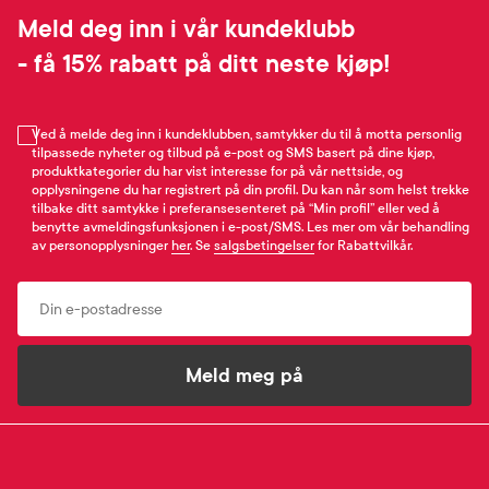
Meld deg inn i vår kundeklubb
- få 15% rabatt på ditt neste kjøp!
Ved å melde deg inn i kundeklubben, samtykker du til å motta personlig
tilpassede nyheter og tilbud på e-post og SMS basert på dine kjøp,
produktkategorier du har vist interesse for på vår nettside, og
opplysningene du har registrert på din profil. Du kan når som helst trekke
tilbake ditt samtykke i preferansesenteret på “Min profil” eller ved å
benytte avmeldingsfunksjonen i e-post/SMS. Les mer om vår behandling
av personopplysninger
her
. Se
salgsbetingelser
for Rabattvilkår.
Email
Meld meg på