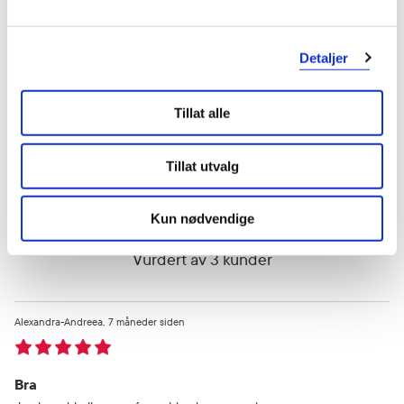
3 stjerner
0
Detaljer
2 stjerner
0
1 stjerne
0
Tillat alle
Tillat utvalg
Kun nødvendige
Vurdert av 3 kunder
Alexandra-Andreea
7 måneder siden
Bra