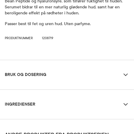
Bean Peptide og hyaluronsyre, som tilfører fuktighet til huden.
Serumet bidrar til en mer naturlig glødende hud, samt har en
beroligende effekt på rødheter i huden.
Passer best til fet og uren hud. Uten parfyme.
PRODUKTNUMMER
1208719
Bruk og dosering
BRUK OG DOSERING
Ingredienser
Dosering og bruksområde
INGREDIENSER
Brukes på etter rens. Bruk en moderat mengde serum på morgen
og kveld.
Påfør jevnt over ansiktet, med fokus på områder med synlige
Water, Glycerin, Dipropylene Glycol, Niacinamide, Xylitol, 1,2-Hexanediol, Butylene
porer.
Glycol, Hydroxyacetophenone, Acrylates/C10-30 Alkyl Acrylate Crosspolymer, Vigna
Radiata Seed Extract, Tromethamine, Ethylhexylglycerin, Hydrolyzed Gardenia