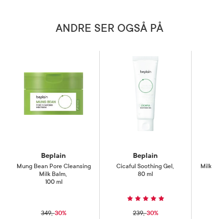
ANDRE SER OGSÅ PÅ
Beplain
Beplain
Mung Bean Pore Cleansing
Cicaful Soothing Gel
,
Milk C
Milk Balm
,
80 ml
100 ml
30%
30%
349,-
239,-