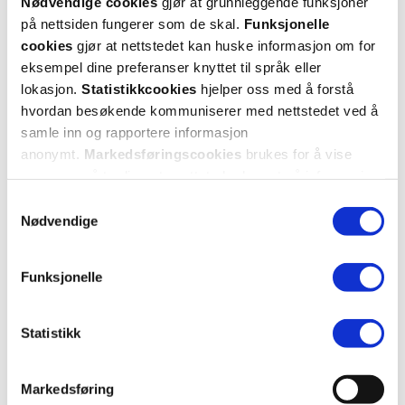
Nødvendige cookies
gjør at grunnleggende funksjoner
på nettsiden fungerer som de skal.
Funksjonelle
cookies
gjør at nettstedet kan huske informasjon om for
eksempel dine preferanser knyttet til språk eller
lokasjon.
Statistikkcookies
hjelper oss med å forstå
hvordan besøkende kommuniserer med nettstedet ved å
samle inn og rapportere informasjon
anonymt.
Markedsføringscookies
brukes for å vise
annonser på tredjeparts nettsteder basert på informasjon
KUNDEANMELDELSER
om dine besøk på vår nettside.
Samtykkevalg
Nødvendige
Funksjonelle
3 anmeldelser
Statistikk
5 stjerner
3
Markedsføring
4 stjerner
0