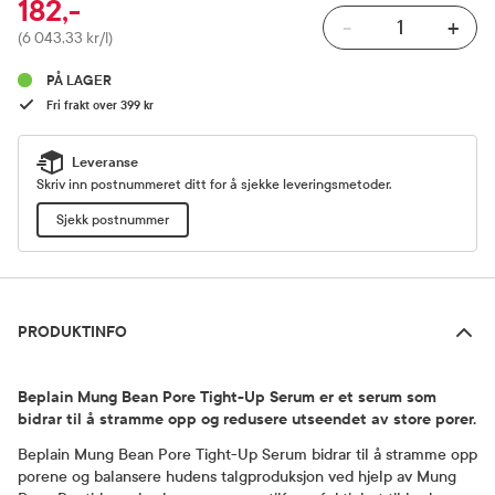
182,-
-
+
Pris
(6 043,33 kr/l)
PÅ LAGER
Fri frakt over 399 kr
Leveranse
Skriv inn postnummeret ditt for å sjekke leveringsmetoder.
Sjekk postnummer
Produktinfo
PRODUKTINFO
Beplain Mung Bean Pore Tight-Up Serum er et serum som
bidrar til å stramme opp og redusere utseendet av store porer.
Beplain Mung Bean Pore Tight-Up Serum bidrar til å stramme opp
porene og balansere hudens talgproduksjon ved hjelp av Mung