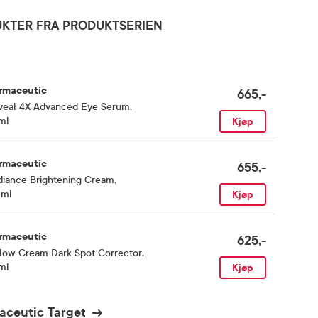
KTER FRA PRODUKTSERIEN
rmaceutic
665,-
veal 4X Advanced Eye Serum
,
ml
Kjøp
rmaceutic
655,-
diance Brightening Cream
,
 ml
Kjøp
rmaceutic
625,-
llow Cream Dark Spot Corrector
,
ml
Kjøp
aceutic Target