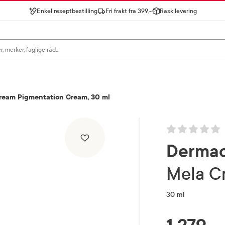
Enkel reseptbestilling
Fri frakt fra 399,-
Rask levering
gn for å se forslag, eller trykk søk.
ream Pigmentation Cream, 30 ml
Dermac
Mela 
30 ml
RABATTPROSENT