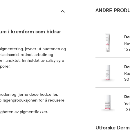
ANDRE PRODU
um i kremform som bidrar
De
Re
pigmentering, jevner ut hudtonen og
15 
iacinamid, retinol, arbutin og
r i ansiktet. Innholdet av salisylsyre
 porer.
De
Ra
30
.
 huden og fjerne døde hudceller.
De
kollagenproduksjonen for å redusere
Ye
15 
ligheten av pigmentflekker.
Utforske Derm