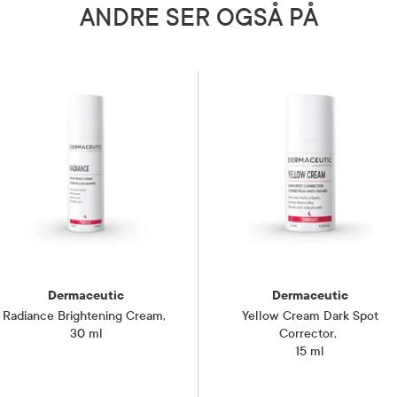
ANDRE SER OGSÅ PÅ
tinen din på dagtid når du bruker
 med syrer da huden kan bli ekstra
r sol. Det er viktig å påføre flere
 dagen for å få optimal beskyttelse.
soling anbefaler vi at du tar en
å bruke syrer.
 brukes av gravide og ammende.
5 grader)
Dermaceutic
Dermaceutic
Radiance Brightening Cream
,
Yellow Cream Dark Spot
30 ml
Corrector
,
15 ml