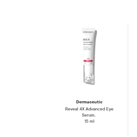
hudpleieru
produkter
Forsiktighetsregler
sensitiv fo
ganger om
Ved aktiv 
pause fra 
Gravide og ammende
Skal ikke
Oppbevaringsbetingelser
Rom (15-2
Dermaceutic
Reveal 4X Advanced Eye
Serum
,
15 ml