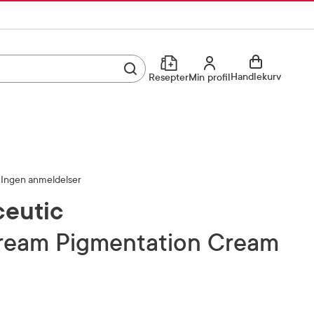
Utfør søk
Min profil
Handlekurv
Resepter
Min profil
Kjøp reseptvare
Logg inn
Min profil
Reseptoversikt
Ingen anmeldelser
Mine favoritter
Resepthistorikk
eutic
Mine bestillinger
Meldinger fra farmasøyten
Cream Pigmentation Cream
Kundeservice
33 74 03 24