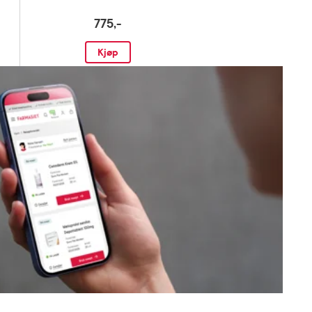
775,-
Kjøp