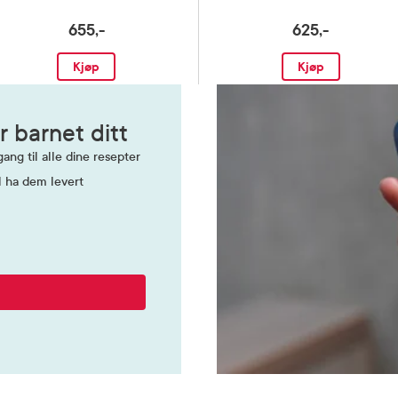
655,-
625,-
Kjøp
Kjøp
r barnet ditt
ang til alle dine resepter
l ha dem levert