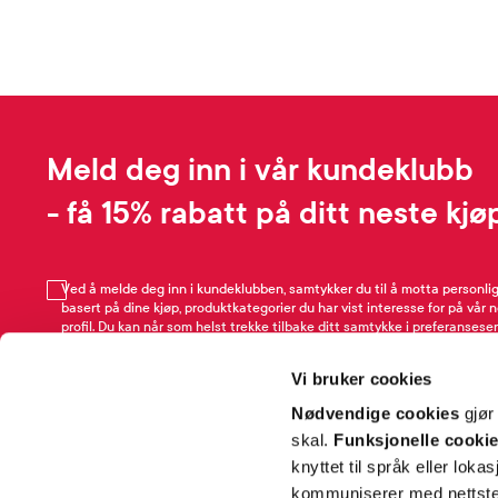
Meld deg inn i vår kundeklubb
- få 15% rabatt på ditt neste kjø
Ved å melde deg inn i kundeklubben, samtykker du til å motta personli
basert på dine kjøp, produktkategorier du har vist interesse for på vår 
profil. Du kan når som helst trekke tilbake ditt samtykke i preferansesen
avmeldingsfunksjonen i e-post/SMS. Les mer om vår behandling av pe
Rabattvilkår.
Vi bruker cookies
Email
Nødvendige cookies
gjør
skal.
Funksjonelle cooki
knyttet til språk eller loka
kommuniserer med nettsted