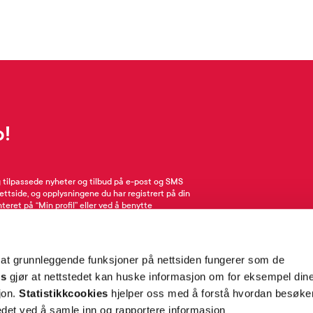
p!
g tilpassede nyheter og tilbud på e-post og SMS
nettside, og opplysningene du har registrert på din
teret på “Min profil” eller ved å benytte
rsonopplysninger
her
. Se
salgsbetingelser
for
 at grunnleggende funksjoner på nettsiden fungerer som de
Meld meg på
es
gjør at nettstedet kan huske informasjon om for eksempel din
sjon.
Statistikkcookies
hjelper oss med å forstå hvordan besøk
et ved å samle inn og rapportere informasjon