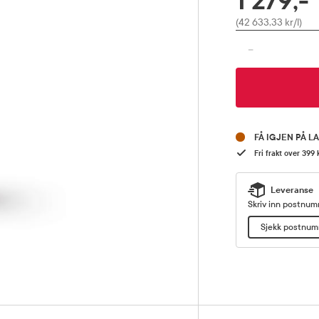
1 279,-
Pris
(42 633,33 kr/l)
-
FÅ IGJEN PÅ L
Fri frakt over 399 
Leveranse
Skriv inn postnumm
Sjekk postnu