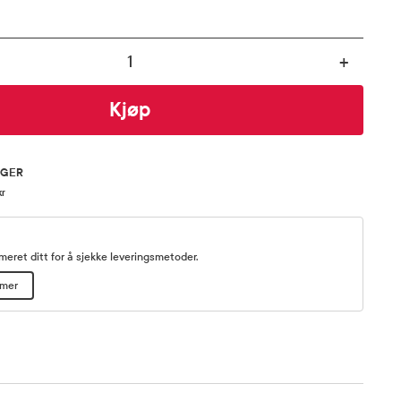
+
Kjøp
AGER
kr
eret ditt for å sjekke leveringsmetoder.
mmer