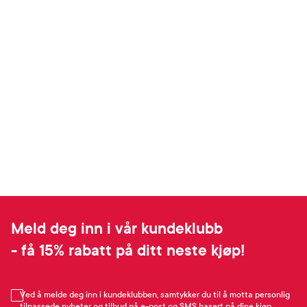
Meld deg inn i vår kundeklubb
- få 15% rabatt på ditt neste kjøp!
Ved å melde deg inn i kundeklubben, samtykker du til å motta personlig
tilpassede nyheter og tilbud på e-post og SMS basert på dine kjøp,