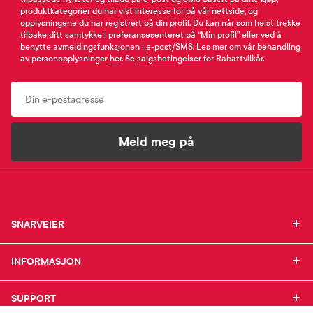
produktkategorier du har vist interesse for på vår nettside, og
opplysningene du har registrert på din profil. Du kan når som helst trekke
tilbake ditt samtykke i preferansesenteret på “Min profil” eller ved å
benytte avmeldingsfunksjonen i e-post/SMS. Les mer om vår behandling
av personopplysninger
her
. Se
salgsbetingelser
for Rabattvilkår.
Email
Meld meg på
SNARVEIER
SNARVEIER
INFORMASJON
Min profil
INFORMASJON
Mine favoritter
Mine bestillinger
SUPPORT
Om Farmasiet.no
SUPPORT
Mine resepter
Jobb hos oss