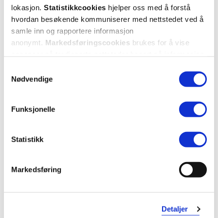
lokasjon.
Statistikkcookies
hjelper oss med å forstå
Mer om reseptvarer
hvordan besøkende kommuniserer med nettstedet ved å
samle inn og rapportere informasjon
anonymt.
Markedsføringscookies
brukes for å vise
annonser på tredjeparts nettsteder basert på informasjon
om dine besøk på vår nettside.
Samtykkevalg
Nødvendige
Funksjonelle
Statistikk
Markedsføring
Detaljer