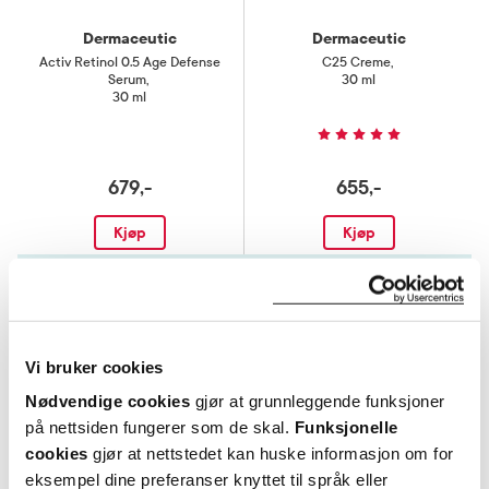
Dermaceutic
Dermaceutic
Activ Retinol 0.5 Age Defense
C25 Creme
,
Serum
,
30 ml
30 ml
679,-
655,-
Kjøp
Kjøp
Hent resepter for deg selv eller barnet
ditt
Logg inn med BankID eller annen eID og få sikker
tilgang til alle dine resepter
Vi bruker cookies
Velg hvilke resepter du vil hente ut og hvordan du vil
Nødvendige cookies
gjør at grunnleggende funksjoner
ha dem levert
på nettsiden fungerer som de skal.
Funksjonelle
Få dine resepter levert raskt og trygt på avtalt måte
cookies
gjør at nettstedet kan huske informasjon om for
eksempel dine preferanser knyttet til språk eller
Kom i gang