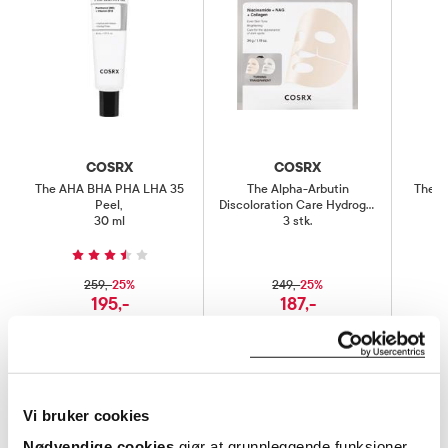
COSRX
COSRX
The AHA BHA PHA LHA 35
The Alpha-Arbutin
The C
Peel
,
Discoloration Care Hydrogel
30 ml
Mask
3 stk.
,
25%
25%
259,-
249,-
195,-
187,-
Kjøp
Kjøp
Hent resepter for deg selv eller barnet
Vi bruker cookies
ditt
Logg inn med BankID eller annen eID og få sikker
Nødvendige cookies
gjør at grunnleggende funksjoner