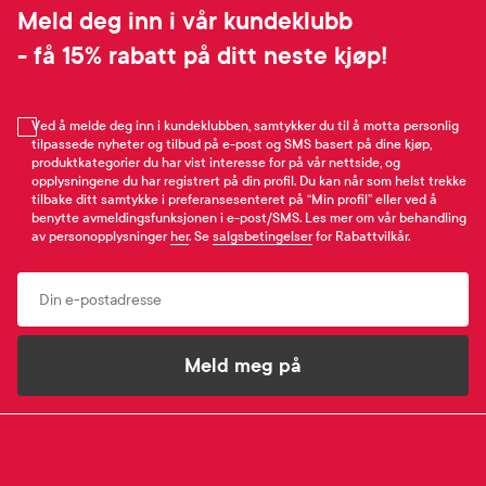
Meld deg inn i vår kundeklubb
- få 15% rabatt på ditt neste kjøp!
Ved å melde deg inn i kundeklubben, samtykker du til å motta personlig
tilpassede nyheter og tilbud på e-post og SMS basert på dine kjøp,
produktkategorier du har vist interesse for på vår nettside, og
opplysningene du har registrert på din profil. Du kan når som helst trekke
tilbake ditt samtykke i preferansesenteret på “Min profil” eller ved å
benytte avmeldingsfunksjonen i e-post/SMS. Les mer om vår behandling
av personopplysninger
her
. Se
salgsbetingelser
for Rabattvilkår.
Email
Meld meg på
SNARVEIER