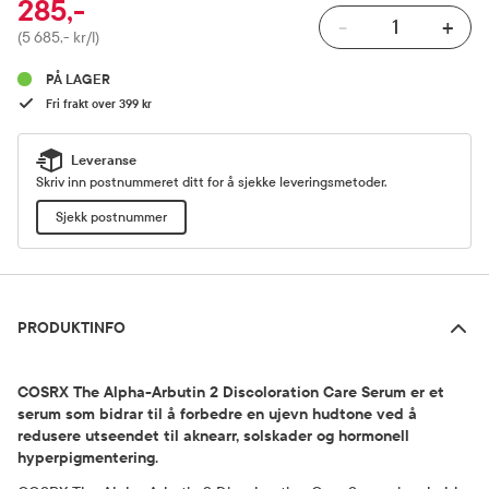
285,-
-
+
Pris
(5 685,- kr/l)
PÅ LAGER
Fri frakt over 399 kr
Leveranse
Skriv inn postnummeret ditt for å sjekke leveringsmetoder.
Sjekk postnummer
Produktinfo
PRODUKTINFO
COSRX The Alpha-Arbutin 2 Discoloration Care Serum er et
serum som bidrar til å forbedre en ujevn hudtone ved å
redusere utseendet til aknearr, solskader og hormonell
hyperpigmentering.