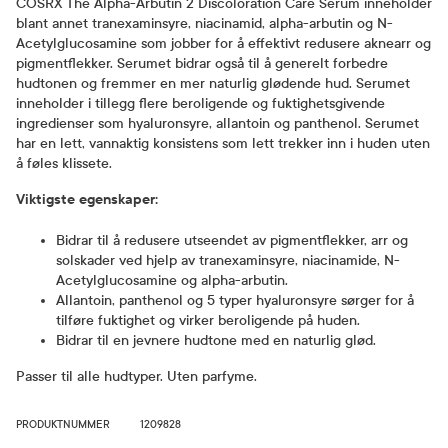
COSRX The Alpha-Arbutin 2 Discoloration Care Serum inneholder
blant annet tranexaminsyre, niacinamid, alpha-arbutin og N-
Acetylglucosamine som jobber for å effektivt redusere aknearr og
pigmentflekker. Serumet bidrar også til å generelt forbedre
hudtonen og fremmer en mer naturlig glødende hud. Serumet
inneholder i tillegg flere beroligende og fuktighetsgivende
ingredienser som hyaluronsyre, allantoin og panthenol. Serumet
har en lett, vannaktig konsistens som lett trekker inn i huden uten
å føles klissete.
Viktigste egenskaper:
Bidrar til å redusere utseendet av pigmentflekker, arr og
solskader ved hjelp av tranexaminsyre, niacinamide, N-
Acetylglucosamine og alpha-arbutin.
Allantoin, panthenol og 5 typer hyaluronsyre sørger for å
tilføre fuktighet og virker beroligende på huden.
Bidrar til en jevnere hudtone med en naturlig glød.
Passer til alle hudtyper. Uten parfyme.
PRODUKTNUMMER
1209828