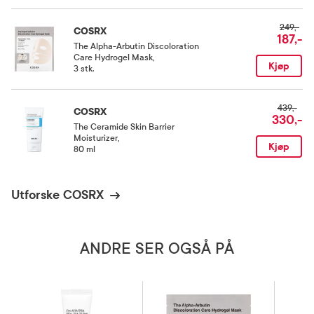
Rom (15-25 grader)
249,-
COSRX
187,-
The Alpha-Arbutin Discoloration
Care Hydrogel Mask
,
Kjøp
3 stk.
439,-
COSRX
330,-
The Ceramide Skin Barrier
Moisturizer
,
Kjøp
80 ml
Utforske COSRX
ANDRE SER OGSÅ PÅ