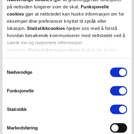
tilgang til alle dine resepter
på nettsiden fungerer som de skal.
Funksjonelle
Velg hvilke resepter du vil hente ut og hvordan du vil
cookies
gjør at nettstedet kan huske informasjon om for
ha dem levert
eksempel dine preferanser knyttet til språk eller
Få dine resepter levert raskt og trygt på avtalt måte
lokasjon.
Statistikkcookies
hjelper oss med å forstå
hvordan besøkende kommuniserer med nettstedet ved å
Kom i gang
samle inn og rapportere informasjon
anonymt.
Markedsføringscookies
brukes for å vise
Mer om reseptvarer
annonser på tredjeparts nettsteder basert på informasjon
om dine besøk på vår nettside.
Samtykkevalg
Nødvendige
Funksjonelle
Statistikk
Markedsføring