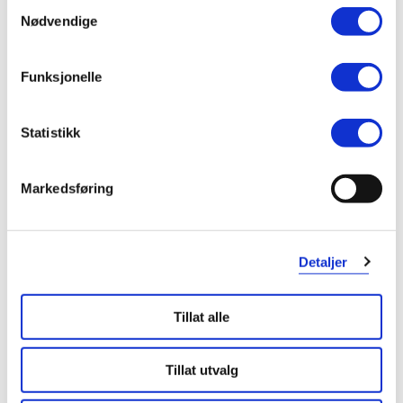
Samtykkevalg
0
0
Nødvendige
flagg denne anmeldelsen
Funksjonelle
San
3 måneder siden
Statistikk
Fornøyd
Markedsføring
mirakel ..... veldig fornøyd
Var denne anmeldelsen nyttig?
Detaljer
0
0
Tillat alle
flagg denne anmeldelsen
Tillat utvalg
Malene
6 måneder siden