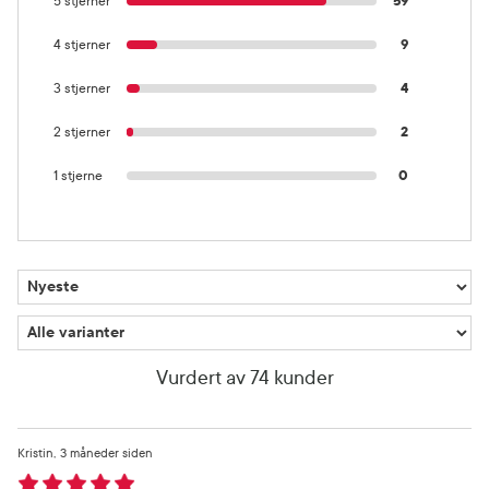
5 stjerner
59
4 stjerner
9
3 stjerner
4
2 stjerner
2
1 stjerne
0
Vurdert av 74 kunder
Kristin
3 måneder siden