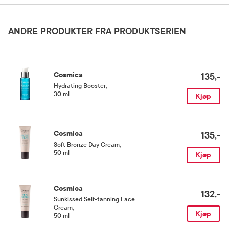
Aqua, "1,2-Hexanediol", Propanediol, Glycerin, Ascorbyl Glucoside, PEG-40
Oppbevaringsbetingelser
Hydrogenated Castor Oil, Hydrolyzed Hyaluronic Acid, Papain, Acacia Senegal Gum,
Xanthan Gum, Carbomer, Algin, Tetrasodium Glutamate Diacetate, Citric Acid,
ANDRE PRODUKTER FRA PRODUKTSERIEN
Rom (15-25 grader)
Sodium Citrate, Sodium Hydroxide, Caprylyl Glycol, Ethylhexylglycerin, N-
Hydroxysuccinimide, Phenoxyethanol, Potassium Sorbate, Parfum.
Cosmica
135,-
Hydrating Booster
,
30 ml
Kjøp
Cosmica
135,-
Soft Bronze Day Cream
,
50 ml
Kjøp
Cosmica
132,-
Sunkissed Self-tanning Face
Cream
,
Kjøp
50 ml