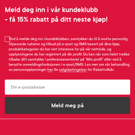
Meld deg inn i vår kundeklubb
- få 15% rabatt på ditt neste kjøp!
Ved å melde deg inn i kundeklubben, samtykker du til å motta personlig
tilpassede nyheter og tilbud på e-post og SMS basert på dine kjøp,
produktkategorier du har vist interesse for på vår nettside, og
opplysningene du har registrert på din profil. Du kan når som helst trekke
tilbake ditt samtykke i preferansesenteret på “Min profil” eller ved å
benytte avmeldingsfunksjonen i e-post/SMS. Les mer om vår behandling
av personopplysninger
her
. Se
salgsbetingelser
for Rabattvilkår.
Email
Meld meg på