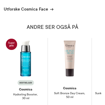
Utforske Cosmica Face
ANDRE SER OGSÅ PÅ
Super
pris
BESTSELGER
Cosmica
Cosmica
Soft Bronze Day Cream
,
Sunkiss
Hydrating Booster
,
50 ml
30 ml