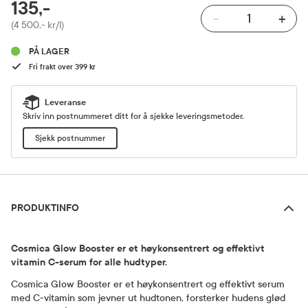
RABATTPROSENT
135,-
-
+
Pris
(4 500,- kr/l)
PÅ LAGER
Fri frakt over 399 kr
Leveranse
Skriv inn postnummeret ditt for å sjekke leveringsmetoder.
Sjekk postnummer
Produktinfo
PRODUKTINFO
Cosmica Glow Booster er et høykonsentrert og effektivt
vitamin C-serum for alle hudtyper.
Cosmica Glow Booster er et høykonsentrert og effektivt serum
med C-vitamin som jevner ut hudtonen, forsterker hudens glød