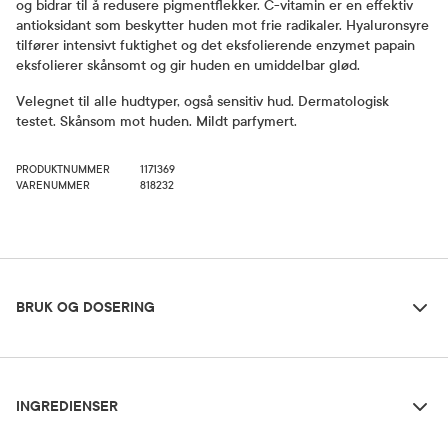
og bidrar til å redusere pigmentflekker. C-vitamin er en effektiv
antioksidant som beskytter huden mot frie radikaler. Hyaluronsyre
tilfører intensivt fuktighet og det eksfolierende enzymet papain
eksfolierer skånsomt og gir huden en umiddelbar glød.
Velegnet til alle hudtyper, også sensitiv hud. Dermatologisk
testet. Skånsom mot huden. Mildt parfymert.
PRODUKTNUMMER
1171369
VARENUMMER
818232
Bruk og dosering
BRUK OG DOSERING
Ingredienser
Dosering og bruksområde
INGREDIENSER
Påføres morgen og kveld før dag- og nattkremen din. Kan
tilsettes enhver hudpleierutine for ekstra frisk glød.