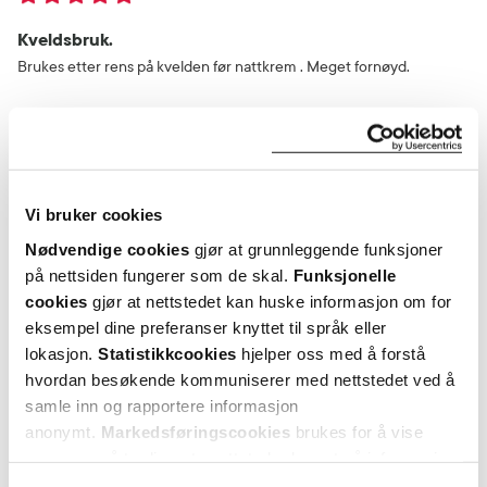
Kveldsbruk.
Brukes etter rens på kvelden før nattkrem . Meget fornøyd.
Var denne anmeldelsen nyttig?
0
0
Vi bruker cookies
flagg denne anmeldelsen
Nødvendige cookies
gjør at grunnleggende funksjoner
på nettsiden fungerer som de skal.
Funksjonelle
Torhild
3 måneder siden
cookies
gjør at nettstedet kan huske informasjon om for
eksempel dine preferanser knyttet til språk eller
lokasjon.
Statistikkcookies
hjelper oss med å forstå
Veldig fornøyd
hvordan besøkende kommuniserer med nettstedet ved å
Gir en fin glød og fuktighet i huden. Bruker den før dagkremen.
samle inn og rapportere informasjon
anonymt.
Markedsføringscookies
brukes for å vise
annonser på tredjeparts nettsteder basert på informasjon
Var denne anmeldelsen nyttig?
om dine besøk på vår nettside.