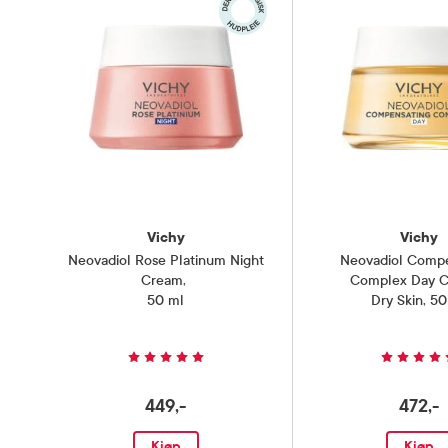
Vichy
Vichy
Neovadiol Rose Platinum Night
Neovadiol Compe
Cream
,
Complex Day 
50 ml
Dry Skin, 50
449,-
472,-
Kjøp
Kjøp