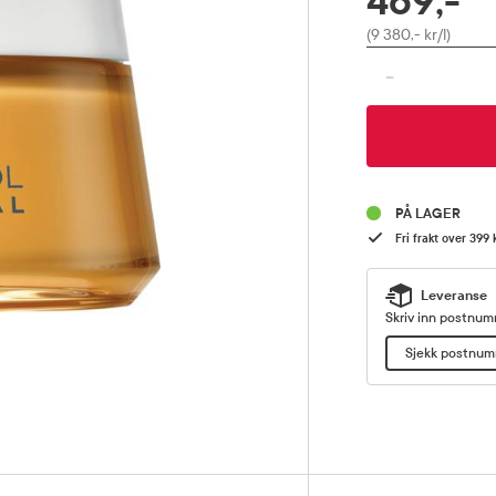
469,-
Pris
(9 380,- kr/l)
-
PÅ LAGER
Fri frakt over 399 
Leveranse
Skriv inn postnumm
Sjekk postnu