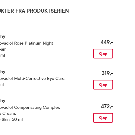
KTER FRA PRODUKTSERIEN
chy
449,-
vadiol Rose Platinum Night
eam
,
Kjøp
 ml
chy
319,-
vadiol Multi-Corrective Eye Care
,
ml
Kjøp
chy
472,-
ovadiol Compensating Complex
y Cream
,
Kjøp
 Skin, 50 ml