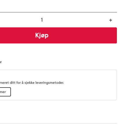
+
Kjøp
kr
eret ditt for å sjekke leveringsmetoder.
mmer