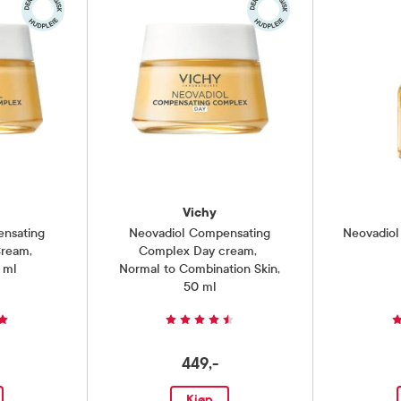
Vichy
nsating
Neovadiol Compensating
Neovadiol
Cream
,
Complex Day cream
,
 ml
Normal to Combination Skin,
50 ml
449,-
Kjøp