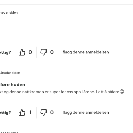
neder siden
0
0
flagg denne anmeldelsen
ttig?
åneder siden
åføre huden
t og denne nattkremen er super for oss opp i årene. Lett å påføre😊
1
0
flagg denne anmeldelsen
ttig?
åneder siden