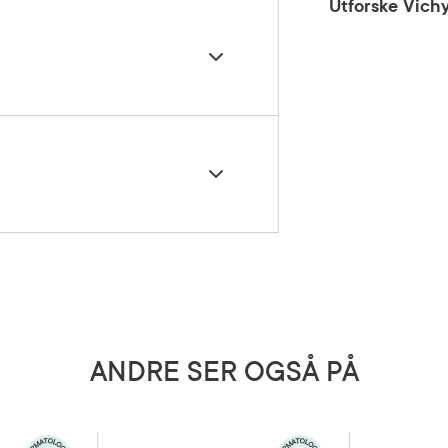
Utforske Vich
er kveld på renset hud på ansikt og
n del av din daglige kveldsrutine
vadiol Meno 5 BI-Serum.
ycol, Oryza Sativa Bran Oil / Rice Bran Oil,
 brukes av gravide og ammende.
um Parkii Butter / Shea Butter, Stearyl
ed Oil / Safflower Seed Oil, Octyldodecanol,
 Primrose Oil, Adenosine, Capryloyl Salicylic
l, Methyldihydrojasmonate, Pentaerythrityl
5 grader)
Ethylenediamine Disuccinate, Niacinamide,
Polyacryloyldimethyl Taurate, Caprylyl
rate, Propylene Glycol, Trideceth-6, Ci 15985 /
sliste kan forekomme fra tid til annen. Sjekk
ANDRE SER OGSÅ PÅ