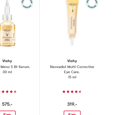
Vichy
Vichy
 Meno 5 BI-Serum
,
Neovadiol Multi-Corrective
30 ml
Eye Care
,
15 ml
575,-
319,-
Kjøp
Kjøp