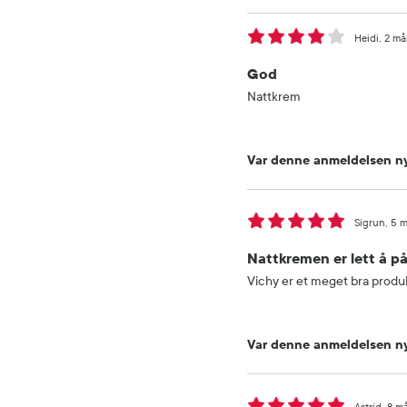
Heidi
2 må
God
Nattkrem
Var denne anmeldelsen ny
Sigrun
5 m
Nattkremen er lett å p
Vichy er et meget bra produk
Var denne anmeldelsen ny
Astrid
8 m