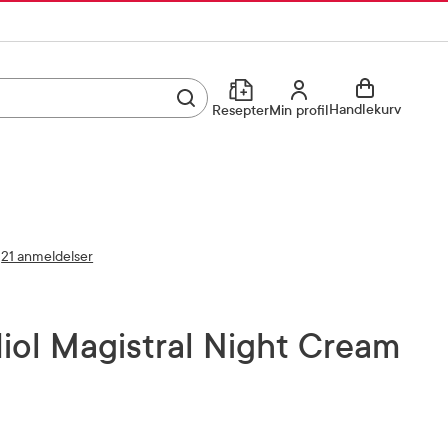
Utfør søk
Min profil
Handlekurv
Resepter
Min profil
Kjøp reseptvare
Logg inn
Min profil
Reseptoversikt
21 anmeldelser
Mine favoritter
Resepthistorikk
Mine bestillinger
Meldinger fra farmasøyten
diol Magistral Night Cream
Kundeservice
33 74 03 24