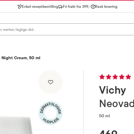
Enkel reseptbestilling
Fri frakt fra 399,-
Rask levering
gn for å se forslag, eller trykk søk.
l Night Cream, 50 ml
Vichy
Neova
50 ml
RABATTPROSENT