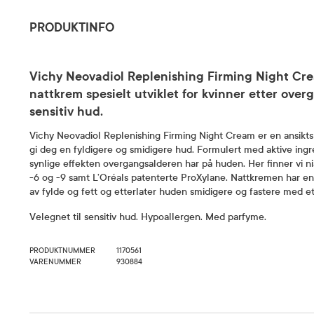
PRODUKTINFO
Vichy Neovadiol Replenishing Firming Night Cre
nattkrem spesielt utviklet for kvinner etter over
sensitiv hud.
Vichy Neovadiol Replenishing Firming Night Cream er en ansikts
gi deg en fyldigere og smidigere hud. Formulert med aktive in
synlige effekten overgangsalderen har på huden. Her finner vi ni
-6 og -9 samt L’Oréals patenterte ProXylane. Nattkremen har en
av fylde og fett og etterlater huden smidigere og fastere med e
Velegnet til sensitiv hud. Hypoallergen. Med parfyme.
PRODUKTNUMMER
1170561
VARENUMMER
930884