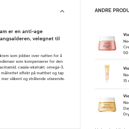
ANDRE PRODU
am er en anti-age
Vi
gangsalderen, velegnet til
Neo
Cr
50
krem som jobber over natten for å
gredienser som kompenserer for den
acinamid, cassia-ekstrakt, omega-3,
Vi
 målrettet effekt på matthet og tap
Neo
t mer våkent og strålende utseende.
15 
Vi
Ne
Da
Dry