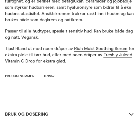
fuktighet, og er beriket med betaglukan, ceramider og jojobaolje
som styrker hudbarrieren, samt hyaluronsyre som bidrar til å øke
hudens elastisitet. Ansiktskremen trekker raskt inn i huden og kan
brukes både som dagkrem og nattkrem.
Passer til alle hudtyper, spesielt sensitiv hud. Kan bruke både dag
og natt. Vegansk.
Tips! Bland ut med noen dråper av
Rich Moist Soothing Serum
for
ekstra pleie til tørr hud, eller med noen dråper av
Freshly Juiced
Vitamin C Drop
for ekstra glød.
PRODUKTNUMMER
1171567
Bruk og dosering
BRUK OG DOSERING
Ingredienser
Dosering og bruksområde