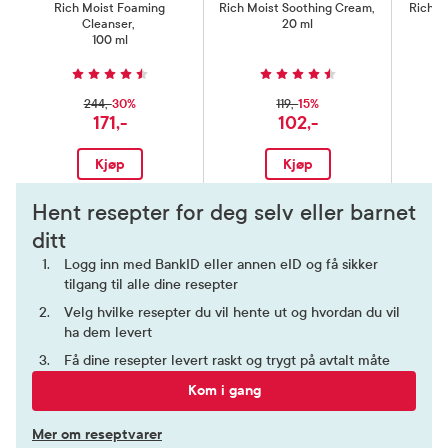
Rich Moist Foaming
Rich Moist Soothing Cream
,
Rich M
Cleanser
,
20 ml
100 ml
30%
15%
244,-
119,-
171,-
102,-
Kjøp
Kjøp
Hent resepter for deg selv eller barnet
ditt
Logg inn med BankID eller annen eID og få sikker
tilgang til alle dine resepter
Velg hvilke resepter du vil hente ut og hvordan du vil
ha dem levert
Få dine resepter levert raskt og trygt på avtalt måte
Kom i gang
Mer om reseptvarer