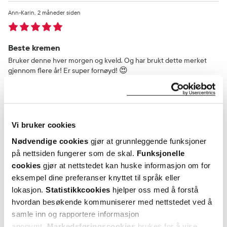
Ann-Karin
2 måneder siden
Beste kremen
Bruker denne hver morgen og kveld. Og har brukt dette merket
gjennom flere år! Er super fornøyd! 😍
Var denne anmeldelsen nyttig?
0
0
Vi bruker cookies
Nødvendige cookies
gjør at grunnleggende funksjoner
flagg denne anmeldelsen
på nettsiden fungerer som de skal.
Funksjonelle
cookies
gjør at nettstedet kan huske informasjon om for
eksempel dine preferanser knyttet til språk eller
Line
2 måneder siden
lokasjon.
Statistikkcookies
hjelper oss med å forstå
hvordan besøkende kommuniserer med nettstedet ved å
Helt nydelig krem
samle inn og rapportere informasjon
Bruker denne morgen og kveld. Har vært fornøyd i flere år.
anonymt.
Markedsføringscookies
brukes for å vise