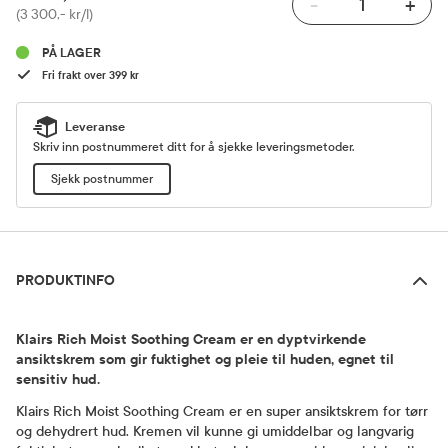
-
+
Pris
(3 300,- kr/l)
PÅ LAGER
Fri frakt over 399 kr
Leveranse
Skriv inn postnummeret ditt for å sjekke leveringsmetoder.
Sjekk postnummer
Produktinfo
PRODUKTINFO
Klairs Rich Moist Soothing Cream er en dyptvirkende
ansiktskrem som gir fuktighet og pleie til huden, egnet til
sensitiv hud.
Klairs Rich Moist Soothing Cream er en super ansiktskrem for tørr
og dehydrert hud. Kremen vil kunne gi umiddelbar og langvarig