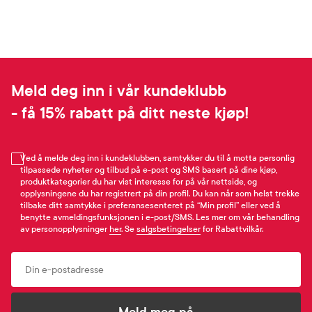
Meld deg inn i vår kundeklubb
- få 15% rabatt på ditt neste kjøp!
Ved å melde deg inn i kundeklubben, samtykker du til å motta personlig
tilpassede nyheter og tilbud på e-post og SMS basert på dine kjøp,
produktkategorier du har vist interesse for på vår nettside, og
opplysningene du har registrert på din profil. Du kan når som helst trekke
tilbake ditt samtykke i preferansesenteret på “Min profil” eller ved å
benytte avmeldingsfunksjonen i e-post/SMS. Les mer om vår behandling
av personopplysninger
her
. Se
salgsbetingelser
for Rabattvilkår.
Email