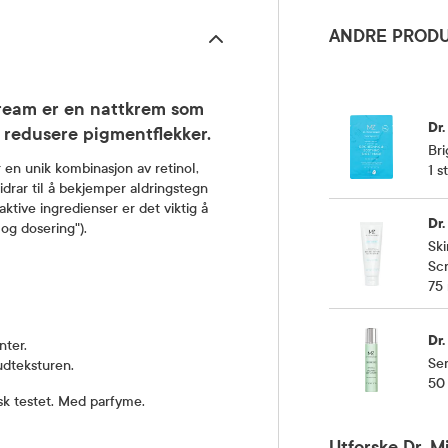
ANDRE PRODU
Cream er en nattkrem som
Dr
å redusere pigmentflekker.
Bri
en unik kombinasjon av retinol,
1 st
idrar til å bekjemper aldringstegn
tive ingredienser er det viktig å
Dr
og dosering").
Ski
Sc
75
Dr
nter.
Sen
udteksturen.
50
isk testet. Med parfyme.
Utforske Dr. 