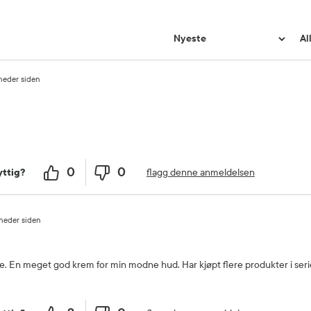
neder siden
0
0
flagg denne anmeldelsen
ttig?
neder siden
. En meget god krem for min modne hud. Har kjøpt flere produkter i seri