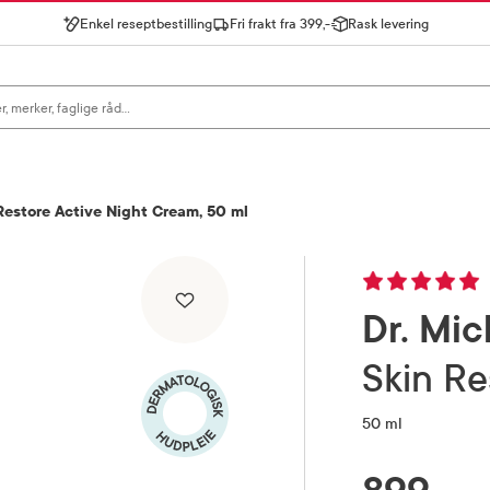
Enkel reseptbestilling
Fri frakt fra 399,-
Rask levering
gn for å se forslag, eller trykk søk.
Restore Active Night Cream, 50 ml
Dr. Mic
Skin R
50 ml
RABATTPROSENT