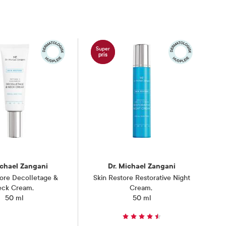
Super
pris
ichael Zangani
Dr. Michael Zangani
tore Decolletage &
Skin Restore Restorative Night
eck Cream
,
Cream
,
50 ml
50 ml