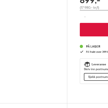
899,-
Pris
(17 980,- kr/l)
-
PÅ LAGER
Fri frakt over 399 
Leveranse
Skriv inn postnumm
Sjekk postnu