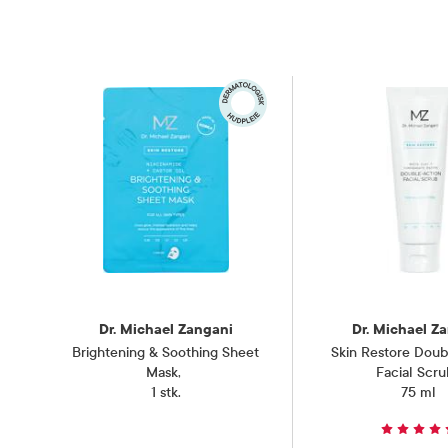
Unngå kon
kommer i 
Forsiktighetsregler
vann. Oppb
ikke bruke
Gravide og ammende
Skal ikke
Oppbevaringsbetingelser
Rom (15-2
Dr. Michael Zangani
Dr. Michael Z
Brightening & Soothing Sheet
Skin Restore Doub
Mask
,
Facial Scru
1 stk.
75 ml