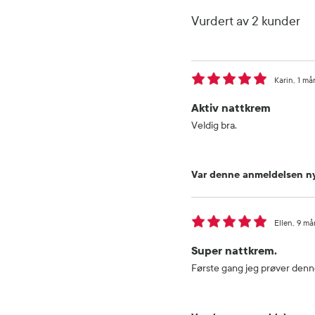
Vurdert av 2 kunder
Karin
1 må
Aktiv nattkrem
Veldig bra.
Var denne anmeldelsen ny
Ellen
9 må
Super nattkrem.
Første gang jeg prøver denne