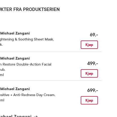
KTER FRA PRODUKTSERIEN
. Michael Zangani
69,-
ghtening & Soothing Sheet Mask
,
k.
Kjøp
. Michael Zangani
499,-
n Restore Double-Action Facial
rub
,
Kjøp
 ml
. Michael Zangani
699,-
sitive + Anti-Redness Day Cream
,
 ml
Kjøp
Michael Zangani