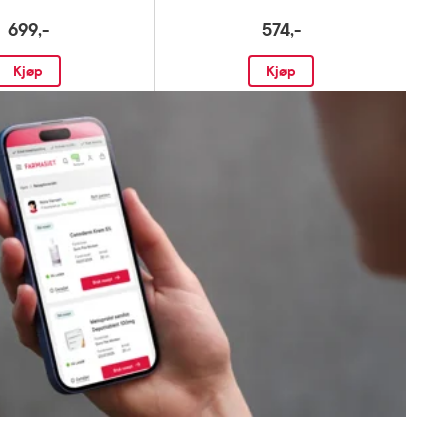
699,-
574,-
Kjøp
Kjøp