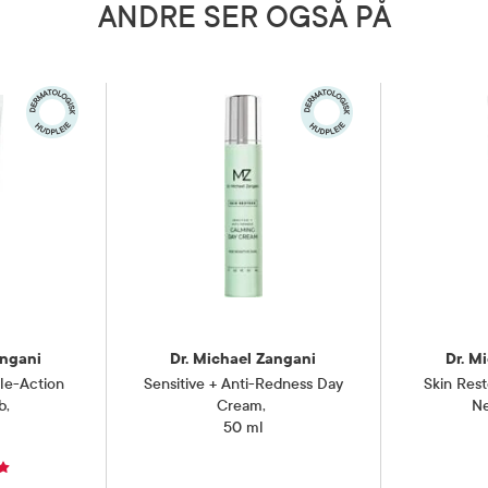
ANDRE SER OGSÅ PÅ
takt med øynene. Hvis produktet
kontakt med øynene, skyll med
evares utilgjengelig for barn. Skal
s av de med sensitiv hud.
 brukes av gravide og ammende.
5 grader)
angani
Dr. Michael Zangani
Dr. M
le-Action
Sensitive + Anti-Redness Day
Skin Res
b
,
Cream
,
N
50 ml