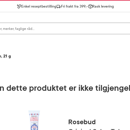
Enkel reseptbestilling
Fri frakt fra 399,-
Rask levering
gn for å se forslag, eller trykk søk.
, 21 g
 dette produktet er ikke tilgjenge
Rosebud