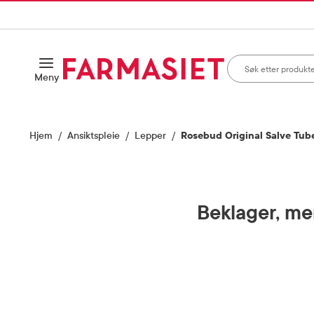
HANDLEKURVEN
IL INNHOLD
Søk i apotek
Åpne
Meny
Skriv inn minst ett te
Hjem
Ansiktspleie
Lepper
Rosebud Original Salve Tube
Beklager, men