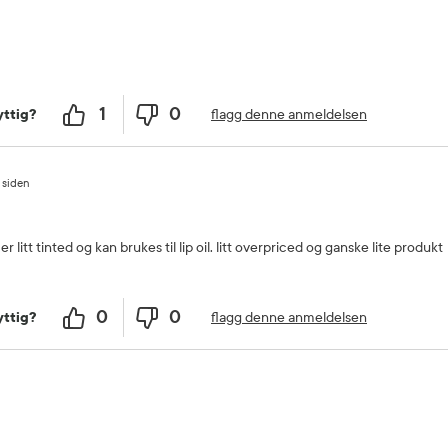
1
0
flagg denne anmeldelsen
ttig?
 siden
litt tinted og kan brukes til lip oil. litt overpriced og ganske lite produkt
0
0
flagg denne anmeldelsen
ttig?