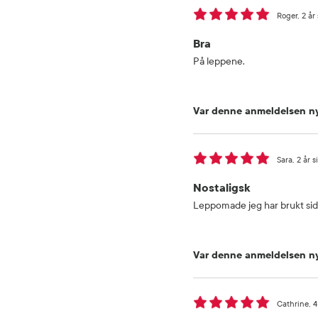
Roger
2 år
Bra
På leppene.
Var denne anmeldelsen ny
Sara
2 år s
Nostaligsk
Leppomade jeg har brukt sid
Var denne anmeldelsen ny
Cathrine
4