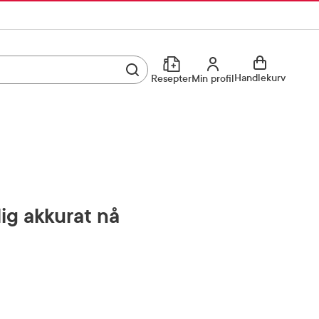
Utfør søk
Min profil
Handlekurv
Resepter
Min profil
Kjøp reseptvare
Logg inn
Min profil
Reseptoversikt
Mine favoritter
Resepthistorikk
lig akkurat nå
Mine bestillinger
Meldinger fra farmasøyten
Kundeservice
33 74 03 24