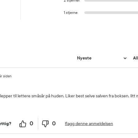
2 stjerner
1 stjerne
år siden
epper til lettere småsår på huden. Liker best selve salven fra boksen, litt
0
0
flagg denne anmeldelsen
ttig?