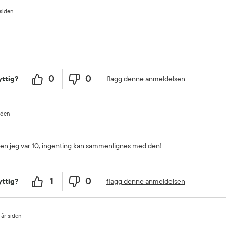
 siden
0
0
flagg denne anmeldelsen
ttig?
iden
en jeg var 10, ingenting kan sammenlignes med den!
1
0
flagg denne anmeldelsen
ttig?
 år siden