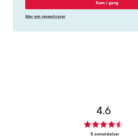
Kom i gang
Mer om reseptvarer
4.6
5 anmeldelser