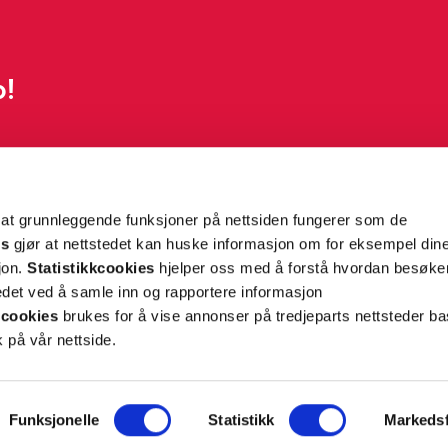
p!
g tilpassede nyheter og tilbud på e-post og SMS
nettside, og opplysningene du har registrert på din
teret på “Min profil” eller ved å benytte
rsonopplysninger
her
. Se
salgsbetingelser
for
 at grunnleggende funksjoner på nettsiden fungerer som de
es
gjør at nettstedet kan huske informasjon om for eksempel din
sjon.
Statistikkcookies
hjelper oss med å forstå hvordan besøk
Meld meg på
et ved å samle inn og rapportere informasjon
cookies
brukes for å vise annonser på tredjeparts nettsteder ba
 på vår nettside.
Funksjonelle
Statistikk
Markedsf
ON
SUPPORT