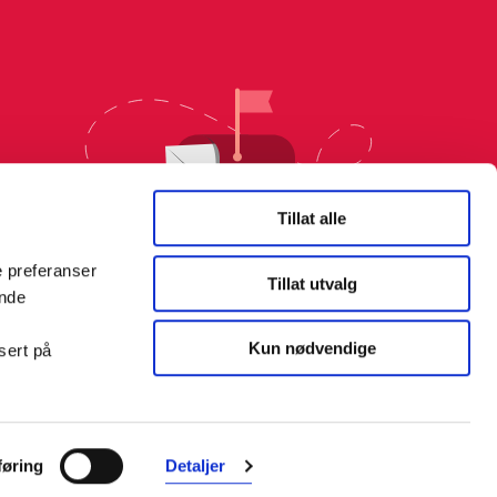
Tillat alle
e preferanser
Tillat utvalg
ende
Kun nødvendige
sert på
øring
Detaljer
Farmasiet er Norges ledende