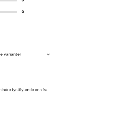
0
0
 mindre tyntflytende enn fra