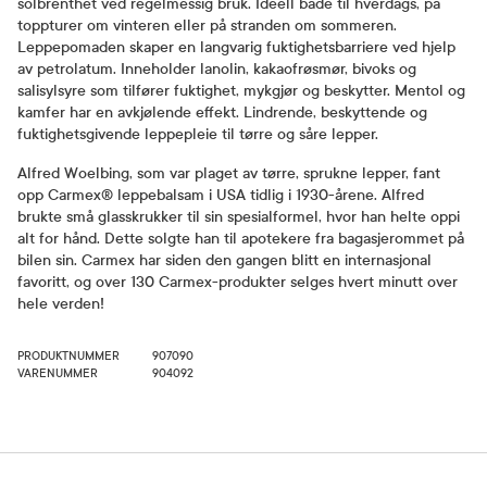
solbrenthet ved regelmessig bruk. Ideell både til hverdags, på
toppturer om vinteren eller på stranden om sommeren.
Leppepomaden skaper en langvarig fuktighetsbarriere ved hjelp
av petrolatum. Inneholder lanolin, kakaofrøsmør, bivoks og
salisylsyre som tilfører fuktighet, mykgjør og beskytter. Mentol og
kamfer har en avkjølende effekt. Lindrende, beskyttende og
fuktighetsgivende leppepleie til tørre og såre lepper.
Alfred Woelbing, som var plaget av tørre, sprukne lepper, fant
opp Carmex® leppebalsam i USA tidlig i 1930-årene. Alfred
brukte små glasskrukker til sin spesialformel, hvor han helte oppi
alt for hånd. Dette solgte han til apotekere fra bagasjerommet på
bilen sin. Carmex har siden den gangen blitt en internasjonal
favoritt, og over 130 Carmex-produkter selges hvert minutt over
hele verden!
PRODUKTNUMMER
907090
VARENUMMER
904092
Bruk og dosering