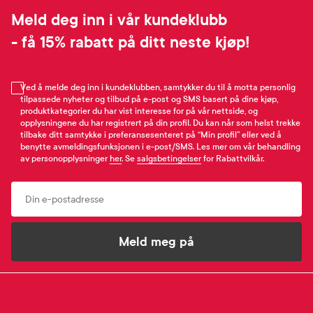
Meld deg inn i vår kundeklubb
- få 15% rabatt på ditt neste kjøp!
Ved å melde deg inn i kundeklubben, samtykker du til å motta personlig
tilpassede nyheter og tilbud på e-post og SMS basert på dine kjøp,
produktkategorier du har vist interesse for på vår nettside, og
opplysningene du har registrert på din profil. Du kan når som helst trekke
tilbake ditt samtykke i preferansesenteret på “Min profil” eller ved å
benytte avmeldingsfunksjonen i e-post/SMS. Les mer om vår behandling
av personopplysninger
her
. Se
salgsbetingelser
for Rabattvilkår.
Email
Meld meg på