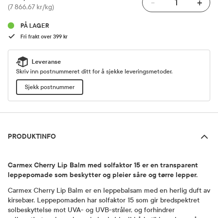
-
+
Pris
(7 866,67 kr/kg)
PÅ LAGER
Fri frakt over 399 kr
Leveranse
Skriv inn postnummeret ditt for å sjekke leveringsmetoder.
Sjekk postnummer
Produktinfo
PRODUKTINFO
Carmex Cherry Lip Balm med solfaktor 15 er en transparent
leppepomade som beskytter og pleier såre og tørre lepper.
Carmex Cherry Lip Balm er en leppebalsam med en herlig duft av
kirsebær. Leppepomaden har solfaktor 15 som gir bredspektret
solbeskyttelse mot UVA- og UVB-stråler, og forhindrer