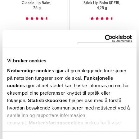
Classic Lip Balm
,
Stick Lip Balm SPF15
,
7,5 g
4,25 g
39,-
45,-
Kjøp
Kjøp
Hent resepter for deg selv eller barnet
Vi bruker cookies
ditt
Nødvendige cookies
gjør at grunnleggende funksjoner
Logg inn med BankID eller annen eID og få sikker
på nettsiden fungerer som de skal.
Funksjonelle
tilgang til alle dine resepter
cookies
gjør at nettstedet kan huske informasjon om for
Velg hvilke resepter du vil hente ut og hvordan du vil
eksempel dine preferanser knyttet til språk eller
ha dem levert
lokasjon.
Statistikkcookies
hjelper oss med å forstå
Få dine resepter levert raskt og trygt på avtalt måte
hvordan besøkende kommuniserer med nettstedet ved å
samle inn og rapportere informasjon
Kom i gang
anonymt.
Markedsføringscookies
brukes for å vise
annonser på tredjeparts nettsteder basert på informasjon
Mer om reseptvarer
om dine besøk på vår nettside.