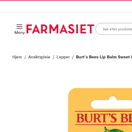
HANDLEKURVEN
IL INNHOLD
Søk i apotek
Åpne
Meny
Skriv inn minst ett te
Hjem
Ansiktspleie
Lepper
Burt's Bees Lip Balm Sweet 
Vis bilde 1 av 1