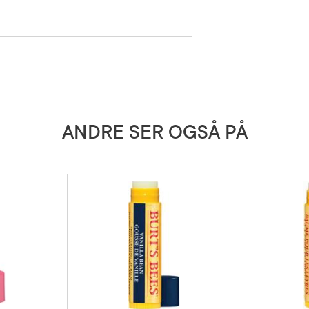
e og pleie.
icinus Communis (Castor) Seed Oil, Flavor*,
) Seed Butter, Butyrospermum Parkii (Shea)
herol, Rebaudioside A, Citric Acid, Limonene,
5 grader)
ANDRE SER OGSÅ PÅ