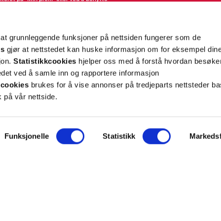
rsonopplysninger
her
. Se
salgsbetingelser
for
 at grunnleggende funksjoner på nettsiden fungerer som de
Meld meg på
es
gjør at nettstedet kan huske informasjon om for eksempel din
sjon.
Statistikkcookies
hjelper oss med å forstå hvordan besøk
et ved å samle inn og rapportere informasjon
cookies
brukes for å vise annonser på tredjeparts nettsteder ba
 på vår nettside.
ON
SUPPORT
Funksjonelle
Statistikk
Markedsf
iet.no
Kontakt oss
oss
Frakt og levering
takt
Betalingsmåter
eninger
Bestille reseptvarer
 & personvern
Råd fra apoteket
lysninger
Reklamasjon og angrerett