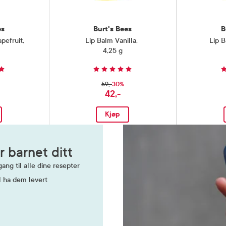
es
Burt's Bees
B
pefruit
,
Lip Balm Vanilla
,
Lip 
4,25 g
30%
59,-
42,-
Kjøp
r barnet ditt
ang til alle dine resepter
l ha dem levert