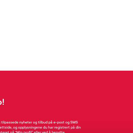
p!
g tilpassede nyheter og tilbud på e-post og SMS
nettside, og opplysningene du har registrert på din
teret på “Min profil” eller ved å benytte