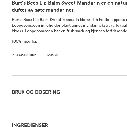
Burt's Bees Lip Balm Sweet Mandarin er en nat
dufter av søte mandariner.
Burt's Bees Lip Balm Sweet Mandarin bidrar til å holde leppene
Leppepomaden inneholder blant annet mandarinekstrakt, fukti
bivoks. Leppepomaden har en frisk smak og kjennes forfriskend
100% naturlig.
PRODUKTNUMMER
1208195
Bruk og dosering
BRUK OG DOSERING
Ingredienser
Påføres l
vil. Anbef
INGREDIENSER
Dosering og bruksområde