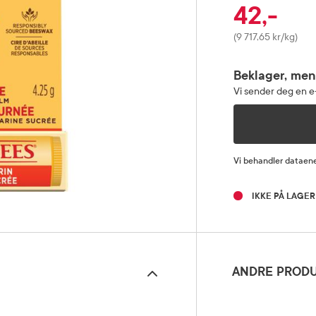
42,-
Pris
(9 717,65 kr/kg)
Beklager, men
Vi sender deg en e-
Vi behandler dataene
IKKE PÅ LAGER
ANDRE PRODU