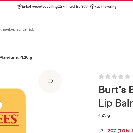
Enkel reseptbestilling
Fri frakt fra 399,-
Rask levering
gn for å se forslag, eller trykk søk.
Mandarin, 4,25 g
Burt's 
Lip B
4,25 g
RABATTPRO
30% (T.O.M. 
FULLPRIS
59,-