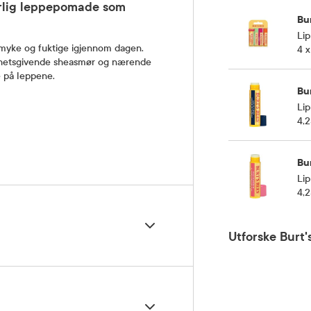
urlig leppepomade som
Bu
Lip
 myke og fuktige igjennom dagen.
4 x
ghetsgivende sheasmør og nærende
e på leppene.
Bu
Lip
4,2
Bu
Lip
4,2
Utforske Burt'
eppene ved behov, eller så ofte du
ales i tørt og kaldt vær for ekstra