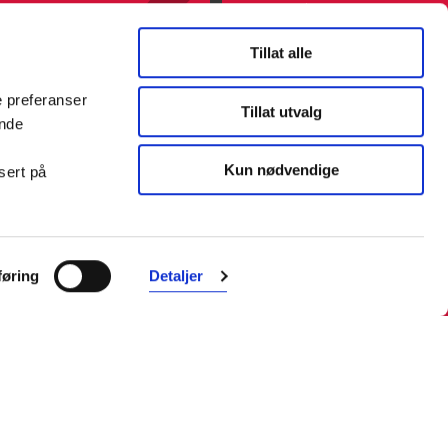
Tillat alle
e preferanser
Tillat utvalg
ende
Kun nødvendige
sert på
Farmasiet er Norges ledende
nettapotek. Med tusenvis av
øring
Detaljer
produkter i vårt sortiment og et team
med farmasøyter, kan vi hjelpe og
veilede deg trygt og raskt med dine
behov. I kontakt med våre
farmasøyter kan du være anonym.