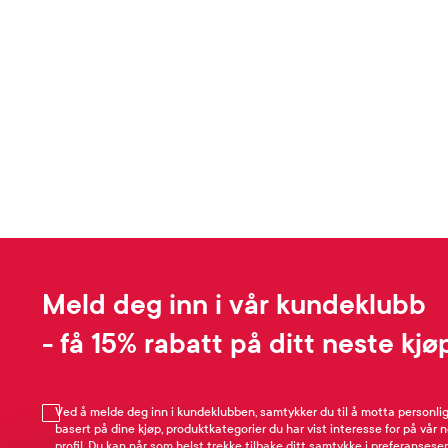
Meld deg inn i vår kundeklubb
- få 15% rabatt på ditt neste kjø
Ved å melde deg inn i kundeklubben, samtykker du til å motta personli
basert på dine kjøp, produktkategorier du har vist interesse for på vår 
profil. Du kan når som helst trekke tilbake ditt samtykke i preferansesen