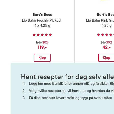
Burt's Bees
Burt's Be
Lip Balm Freshly Picked
,
Lip Balm Pink Gra
4 x 4,25 g
4,25 g
30%
30%
169,-
59,-
119,-
42,-
Kjøp
Kjøp
Hent resepter for deg selv elle
Logg inn med BankID eller annen eID og få sikker tilg
Velg hvilke resepter du vil hente ut og hvordan du vi
Få dine resepter levert raskt og trygt på avtalt måte