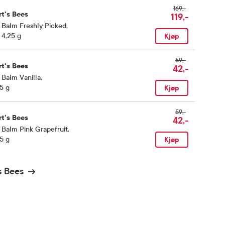
169,-
rt's Bees
119,-
 Balm Freshly Picked
,
 4,25 g
Kjøp
59,-
rt's Bees
42,-
 Balm Vanilla
,
5 g
Kjøp
59,-
rt's Bees
42,-
 Balm Pink Grapefruit
,
5 g
Kjøp
s Bees