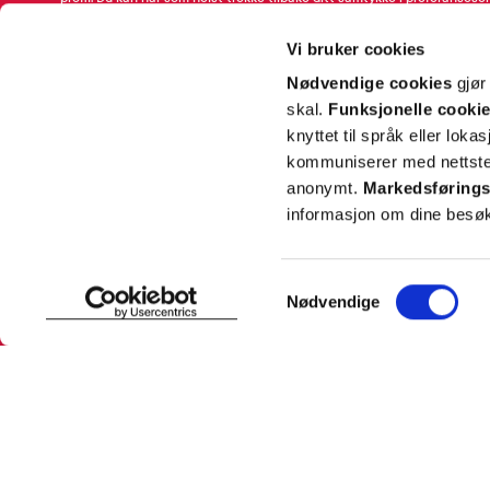
avmeldingsfunksjonen i e-post/SMS. Les mer om vår behandling av pe
Rabattvilkår.
Vi bruker cookies
Email
Nødvendige cookies
gjør
skal.
Funksjonelle cooki
knyttet til språk eller loka
kommuniserer med nettsted
anonymt.
Markedsførings
informasjon om dine besøk
SNARVEIER
INFORMASJ
Samtykkevalg
Nødvendige
Min profil
Om Farmas
Mine favoritter
Jobb hos 
Mine bestillinger
Pressekon
Mine resepter
Pasientfor
Resepthistorikk
Sikkerhet
Meldinger fra farmasøyten
Personopp