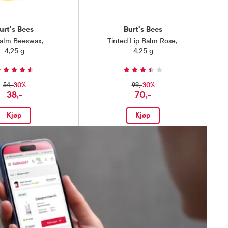
urt's Bees
Burt's Bees
Balm Beeswax
,
Tinted Lip Balm Rose
,
4,25 g
4,25 g
30%
30%
54,-
99,-
38,-
70,-
Kjøp
Kjøp