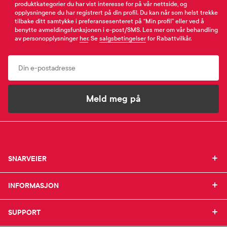
produktkategorier du har vist interesse for på vår nettside, og
opplysningene du har registrert på din profil. Du kan når som helst trekke
tilbake ditt samtykke i preferansesenteret på “Min profil” eller ved å
benytte avmeldingsfunksjonen i e-post/SMS. Les mer om vår behandling
av personopplysninger
her
. Se
salgsbetingelser
for Rabattvilkår.
Email
Meld meg på
SNARVEIER
SNARVEIER
INFORMASJON
Min profil
INFORMASJON
Mine favoritter
Mine bestillinger
SUPPORT
Om Farmasiet.no
SUPPORT
Mine resepter
Jobb hos oss