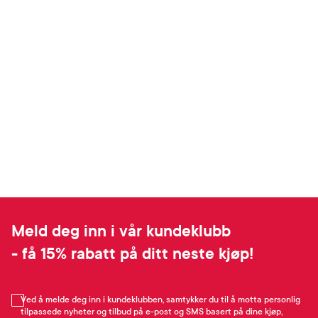
Meld deg inn i vår kundeklubb
- få 15% rabatt på ditt neste kjøp!
Ved å melde deg inn i kundeklubben, samtykker du til å motta personlig
tilpassede nyheter og tilbud på e-post og SMS basert på dine kjøp,