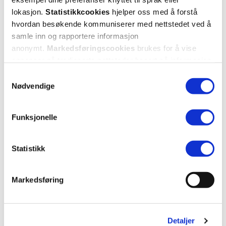
Velg hvilke resepter du vil hente ut og hvordan du vil
lokasjon.
Statistikkcookies
hjelper oss med å forstå
ha dem levert
hvordan besøkende kommuniserer med nettstedet ved å
Få dine resepter levert raskt og trygt på avtalt måte
samle inn og rapportere informasjon
Kom i gang
anonymt.
Markedsføringscookies
brukes for å vise
annonser på tredjeparts nettsteder basert på informasjon
Mer om reseptvarer
om dine besøk på vår nettside.
Samtykkevalg
Nødvendige
Funksjonelle
Statistikk
Markedsføring
Detaljer