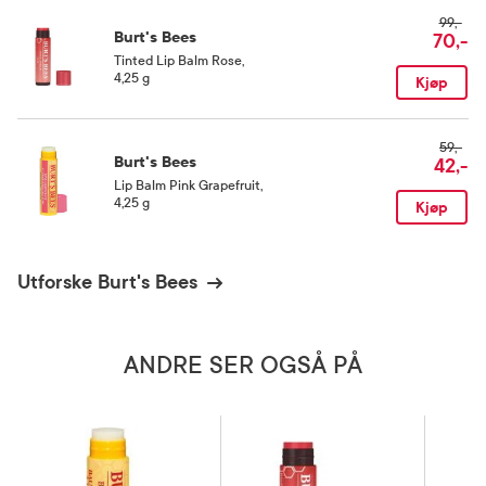
99,-
Burt's Bees
70,-
Tinted Lip Balm Rose
,
4,25 g
Kjøp
59,-
Burt's Bees
42,-
Lip Balm Pink Grapefruit
,
4,25 g
Kjøp
Utforske Burt's Bees
ANDRE SER OGSÅ PÅ