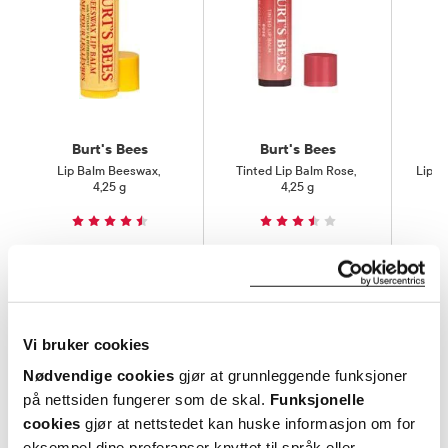
Burt's Bees
Burt's Bees
Lip Balm Beeswax
,
Tinted Lip Balm Rose
,
Lip B
4,25 g
4,25 g
30%
30%
54,-
99,-
38,-
70,-
Kjøp
Kjøp
Vi bruker cookies
Hent resepter for deg selv eller barnet
Nødvendige cookies
gjør at grunnleggende funksjoner
ditt
på nettsiden fungerer som de skal.
Funksjonelle
Logg inn med BankID eller annen eID og få sikker
cookies
gjør at nettstedet kan huske informasjon om for
tilgang til alle dine resepter
eksempel dine preferanser knyttet til språk eller