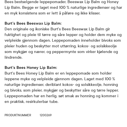
Bees bestselgende leppepomader, Beeswax Lip Balm og Honey
Lip Balm. Begge er laget med 100 % naturlige ingredienser og har
en myk konsistens som er lett å påføre og ikke klisser.
Burt's Bees Beeswax Lip Balm:
Den originale og ikoniske Burt's Bees Beeswax Lip Balm gir
fuktighet og pleie til tørre og såre lepper og holder dem myke og
velpleide gjennom dagen. Leppepomaden inneholder bivoks som
pleier huden og beskytter mot uttørring, kokos- og solsikkeolje
som mykgjør og nærer, og peppermynte som virker kjølende og
lindrende.
Burt's Bees Honey Lip Balm:
Burt's Bees Honey Lip Balm er en leppepomade som holder
leppene myke og velpleide gjennom dagen. Laget med 100 %
naturlige ingredienser, deriblant kokos- og solsikkeolje, honning
og bivoks, som pleier, mykgjør og beskytter såre og tørre lepper.
Leppepomaden har en herlig, søt smak av honning og kommer i
en praktisk, resirkulerbar tube.
PRODUKTNUMMER
1200269