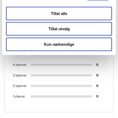
KUNDEANMELDELSER
Tillat alle
Tillat utvalg
2 anmeldelser
Kun nødvendige
5 stjerner
2
4 stjerner
0
3 stjerner
0
2 stjerner
0
1 stjerne
0