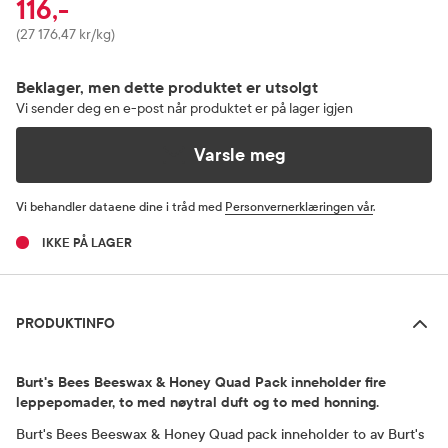
116,-
Pris
(27 176,47 kr/kg)
Beklager, men dette produktet er utsolgt
Vi sender deg en e-post når produktet er på lager igjen
Varsle meg
Vi behandler dataene dine i tråd med
Personvernerklæringen vår
.
IKKE PÅ LAGER
Produktinfo
PRODUKTINFO
Burt's Bees Beeswax & Honey Quad Pack inneholder fire
leppepomader, to med nøytral duft og to med honning.
Burt's Bees Beeswax & Honey Quad pack inneholder to av Burt's