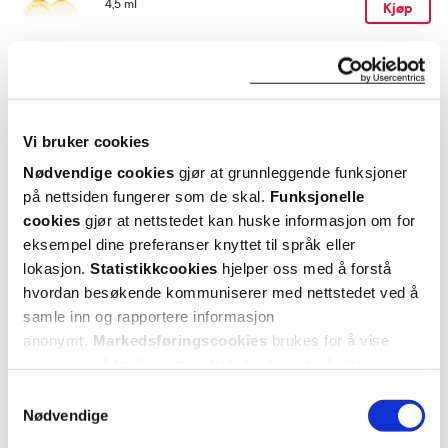
4,5 ml
Kjøp
Utforske WOWBROW
Vi bruker cookies
ANDRE SER OGSÅ PÅ
Nødvendige cookies
gjør at grunnleggende funksjoner
på nettsiden fungerer som de skal.
Funksjonelle
cookies
gjør at nettstedet kan huske informasjon om for
eksempel dine preferanser knyttet til språk eller
lokasjon.
Statistikkcookies
hjelper oss med å forstå
hvordan besøkende kommuniserer med nettstedet ved å
samle inn og rapportere informasjon
anonymt.
Markedsføringscookies
brukes for å vise
annonser på tredjeparts nettsteder basert på informasjon
om dine besøk på vår nettside.
Samtykkevalg
WOWBROW
WOWBROW
Nødvendige
Brow & Lash Serum
,
Brow Styling Brush
,
Br