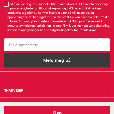
Ved å melde deg inn i kundeklubben, samtykker du til å motta personlig
tilpassede nyheter og tilbud på e-post og SMS basert på dine kjøp,
produktkategorier du har vist interesse for på vår nettside, og
opplysningene du har registrert på din profil. Du kan når som helst trekke
tilbake ditt samtykke i preferansesenteret på “Min profil” eller ved å
benytte avmeldingsfunksjonen i e-post/SMS. Les mer om vår behandling
av personopplysninger
her
. Se
salgsbetingelser
for Rabattvilkår.
Email
Meld meg på
SNARVEIER
SNARVEIER
INFORMASJON
Min profil
INFORMASJON
Mine favoritter
349,-
WOWBROW
Boom Baby Mascara
Kjøp
Mine bestillinger
Om Farmasiet.no