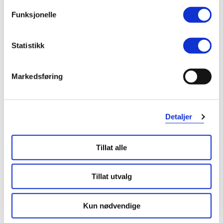
3,5 ml
1 stk.
Funksjonelle
Statistikk
529,-
229,-
Kjøp
Kjøp
Markedsføring
Hent resepter for deg selv eller barnet
ditt
Detaljer
Logg inn med BankID eller annen eID og få sikker
tilgang til alle dine resepter
Velg hvilke resepter du vil hente ut og hvordan du vil
Tillat alle
ha dem levert
Få dine resepter levert raskt og trygt på avtalt måte
Tillat utvalg
Kom i gang
Kun nødvendige
Mer om reseptvarer