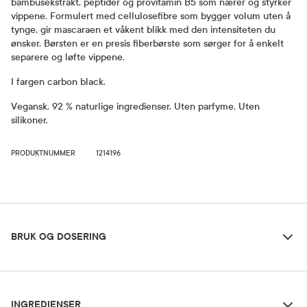
bambusekstrakt, peptider og provitamin B5 som nærer og styrker
vippene. Formulert med cellulosefibre som bygger volum uten å
tynge, gir mascaraen et våkent blikk med den intensiteten du
ønsker. Børsten er en presis fiberbørste som sørger for å enkelt
separere og løfte vippene.
I fargen carbon black.
Vegansk. 92 % naturlige ingredienser. Uten parfyme. Uten
silikoner.
PRODUKTNUMMER
1214196
Bruk og dosering
BRUK OG DOSERING
Ingredienser
Dosering og bruksområde
INGREDIENSER
Påfør fra vippekant til tupp med en sikksakkbevegelse. Legg flere