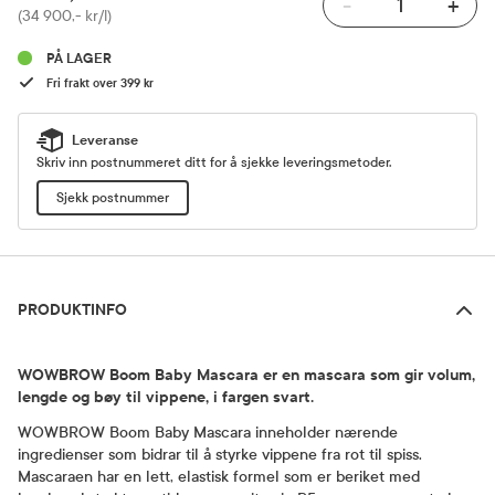
-
+
Pris
(34 900,- kr/l)
PÅ LAGER
Fri frakt over 399 kr
Leveranse
Skriv inn postnummeret ditt for å sjekke leveringsmetoder.
Sjekk postnummer
Produktinfo
PRODUKTINFO
WOWBROW Boom Baby Mascara er en mascara som gir volum,
lengde og bøy til vippene, i fargen svart.
WOWBROW Boom Baby Mascara inneholder nærende
ingredienser som bidrar til å styrke vippene fra rot til spiss.
Mascaraen har en lett, elastisk formel som er beriket med