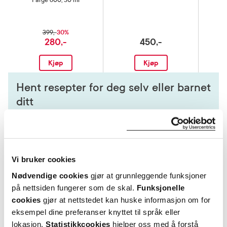
Farge 600, 30 ml
30%
399,-
280,-
450,-
Kjøp
Kjøp
Hent resepter for deg selv eller barnet
ditt
Logg inn med BankID eller annen eID og få sikker
tilgang til alle dine resepter
Velg hvilke resepter du vil hente ut og hvordan du vil
ha dem levert
Vi bruker cookies
Få dine resepter levert raskt og trygt på avtalt måte
Nødvendige cookies
gjør at grunnleggende funksjoner
Kom i gang
på nettsiden fungerer som de skal.
Funksjonelle
Mer om reseptvarer
cookies
gjør at nettstedet kan huske informasjon om for
eksempel dine preferanser knyttet til språk eller
lokasjon.
Statistikkcookies
hjelper oss med å forstå