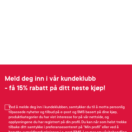
Meld deg inn i vår kundeklubb
- få 15% rabatt på ditt neste kjøp!
Ved å melde deg inn i kundeklubben, samtykker du til å motta personlig
tilpassede nyheter og tilbud på e-post og SMS basert på dine kjøp,
produktkategorier du har vist interesse for på vår nettside, og
opplysningene du har registrert på din profil. Du kan når som helst trekke
tilbake ditt samtykke i preferansesenteret på “Min profil” eller ved å