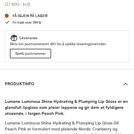
Pris
(27 800,- kr/l)
FÅ IGJEN PÅ LAGER
Fri frakt over 399 kr
Leveranse
Skriv inn postnummeret ditt for å sjekke leveringsmetoder.
Sjekk postnummer
Produktinfo
PRODUKTINFO
Lumene Luminous Shine Hydrating & Plumping Lip Gloss er en
glansfull lipgloss som pleier leppene og gir dem et fyldigere
utseende, i fargen Peach Pink.
Lumene Luminous Shine Hydrating & Plumping Lip Gloss 04
Peach Pink er formulert med pleiende Nordic Cranberry og