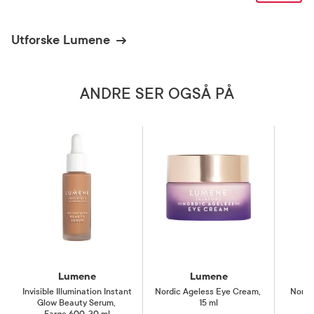
Utforske Lumene
ANDRE SER OGSÅ PÅ
Lumene
Lumene
Invisible Illumination Instant
Nordic Ageless Eye Cream
,
Nordi
Glow Beauty Serum
,
15 ml