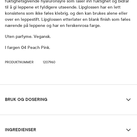
fuktighetsgivende hyaluronsyre som låser inn fuktighet og bidrar
til å gi leppene et fyldigere utseende. Lipglossen har en lett
konsistens som ikke føles klebrig, og den kan brukes alene eller
over en leppestift. Lipglossen etterlater en blank finish som føles
nærende på leppene og har en ferskenrosa farge.
Uten parfyme. Vegansk.
I fargen 04 Peach Pink.
PRODUKTNUMMER
1207960
Bruk og dosering
BRUK OG DOSERING
Ingredienser
Oppbevaringsbetingelser
INGREDIENSER
Rom (15-25 grader)