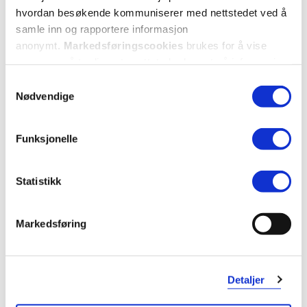
hvordan besøkende kommuniserer med nettstedet ved å
samle inn og rapportere informasjon
anonymt.
Markedsføringscookies
brukes for å vise
annonser på tredjeparts nettsteder basert på informasjon
om dine besøk på vår nettside.
Samtykkevalg
Nødvendige
Funksjonelle
Statistikk
KUNDEANMELDELSER
Markedsføring
2 anmeldelser
Detaljer