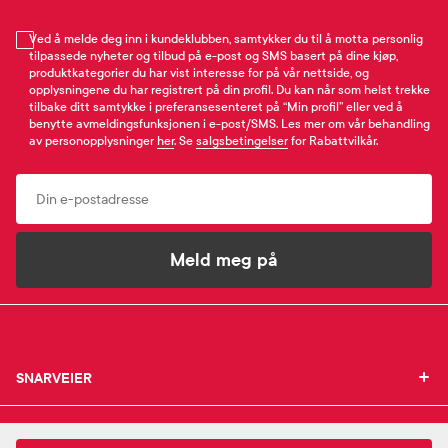
Ved å melde deg inn i kundeklubben, samtykker du til å motta personlig
tilpassede nyheter og tilbud på e-post og SMS basert på dine kjøp,
produktkategorier du har vist interesse for på vår nettside, og
opplysningene du har registrert på din profil. Du kan når som helst trekke
tilbake ditt samtykke i preferansesenteret på “Min profil” eller ved å
benytte avmeldingsfunksjonen i e-post/SMS. Les mer om vår behandling
av personopplysninger
her
. Se
salgsbetingelser
for Rabattvilkår.
Email
Meld meg på
SNARVEIER
SNARVEIER
INFORMASJON
Min profil
INFORMASJON
Mine favoritter