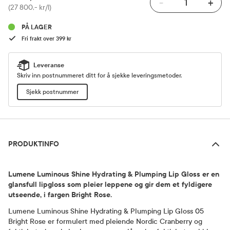
-
+
Pris
(27 800,- kr/l)
PÅ LAGER
Fri frakt over 399 kr
Leveranse
Skriv inn postnummeret ditt for å sjekke leveringsmetoder.
Sjekk postnummer
Produktinfo
PRODUKTINFO
Lumene Luminous Shine Hydrating & Plumping Lip Gloss er en
glansfull lipgloss som pleier leppene og gir dem et fyldigere
utseende, i fargen Bright Rose.
Lumene Luminous Shine Hydrating & Plumping Lip Gloss 05
Bright Rose er formulert med pleiende Nordic Cranberry og