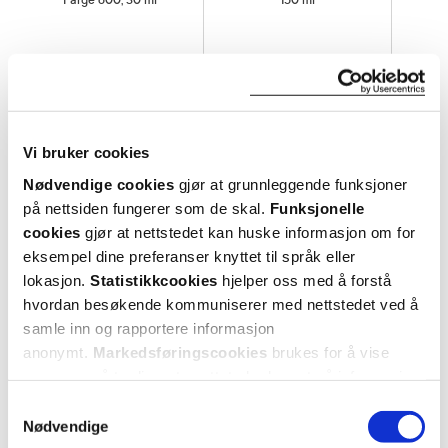
Farge 600, 30 ml
150 ml
30%
399,-
280,-
189,-
Kjøp
Kjøp
Vi bruker cookies
Hent resepter for deg selv eller barnet
Nødvendige cookies
gjør at grunnleggende funksjoner
ditt
på nettsiden fungerer som de skal.
Funksjonelle
Logg inn med BankID eller annen eID og få sikker
cookies
gjør at nettstedet kan huske informasjon om for
tilgang til alle dine resepter
eksempel dine preferanser knyttet til språk eller
Velg hvilke resepter du vil hente ut og hvordan du vil
lokasjon.
Statistikkcookies
hjelper oss med å forstå
ha dem levert
hvordan besøkende kommuniserer med nettstedet ved å
Få dine resepter levert raskt og trygt på avtalt måte
samle inn og rapportere informasjon
Kom i gang
anonymt.
Markedsføringscookies
brukes for å vise
annonser på tredjeparts nettsteder basert på informasjon
Mer om reseptvarer
om dine besøk på vår nettside.
Samtykkevalg
Nødvendige