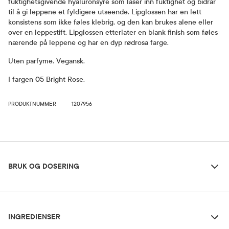
fuktighetsgivende hyaluronsyre som låser inn fuktighet og bidrar
til å gi leppene et fyldigere utseende. Lipglossen har en lett
konsistens som ikke føles klebrig, og den kan brukes alene eller
over en leppestift. Lipglossen etterlater en blank finish som føles
nærende på leppene og har en dyp rødrosa farge.
Uten parfyme. Vegansk.
I fargen 05 Bright Rose.
PRODUKTNUMMER
1207956
Bruk og dosering
BRUK OG DOSERING
Ingredienser
Oppbevaringsbetingelser
INGREDIENSER
Rom (15-25 grader)