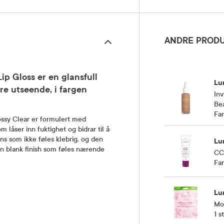
ANDRE PRODU
p Gloss er en glansfull
Lu
re utseende, i fargen
Inv
Be
Fa
ssy Clear er formulert med
låser inn fuktighet og bidrar til å
ns som ikke føles klebrig, og den
Lu
 en blank finish som føles nærende
CC
Far
Lu
Moi
1 st