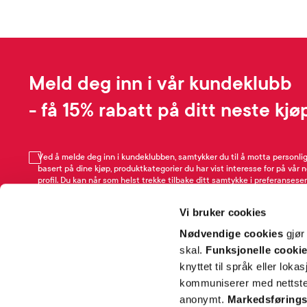
Meld deg inn i vår kundeklubb
- få 15% rabatt på ditt neste kjø
Ved å melde deg inn i kundeklubben, samtykker du til å motta personli
basert på dine kjøp, produktkategorier du har vist interesse for på vår 
profil. Du kan når som helst trekke tilbake ditt samtykke i preferansesen
avmeldingsfunksjonen i e-post/SMS. Les mer om vår behandling av pe
Rabattvilkår.
Vi bruker cookies
Email
Nødvendige cookies
gjør
skal.
Funksjonelle cooki
knyttet til språk eller loka
kommuniserer med nettsted
anonymt.
Markedsførings