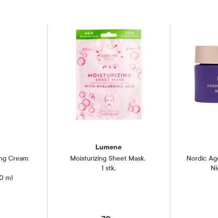
Lumene
ing Cream
Moisturizing Sheet Mask
,
Nordic Ag
1 stk.
Ni
30 ml