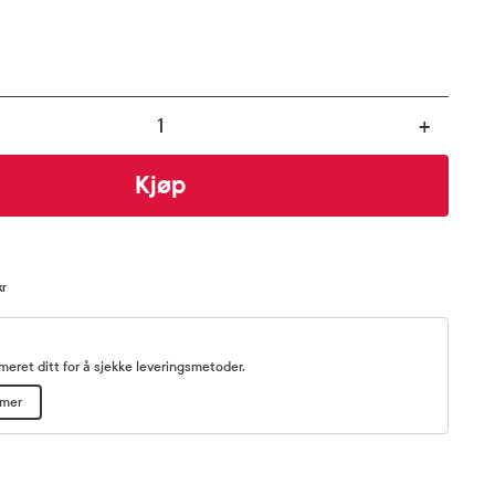
+
Kjøp
kr
eret ditt for å sjekke leveringsmetoder.
mmer