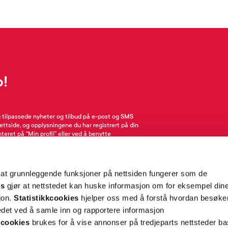
p!
g tilpassede nyheter og tilbud på e-post og SMS
nettside, og opplysningene du har registrert på din
teret på “Min profil” eller ved å benytte
rsonopplysninger
her
. Se
salgsbetingelser
for
 at grunnleggende funksjoner på nettsiden fungerer som de
Meld meg på
es
gjør at nettstedet kan huske informasjon om for eksempel din
sjon.
Statistikkcookies
hjelper oss med å forstå hvordan besøk
et ved å samle inn og rapportere informasjon
cookies
brukes for å vise annonser på tredjeparts nettsteder ba