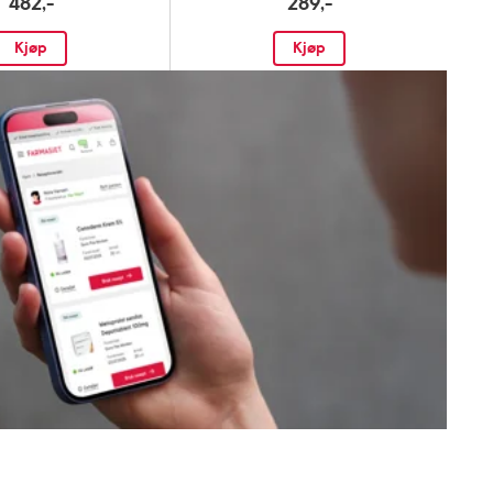
482,-
289,-
Kjøp
Kjøp