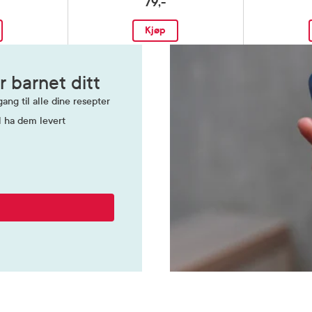
79,-
Kjøp
r barnet ditt
ang til alle dine resepter
l ha dem levert