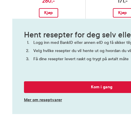
280,-
171,-
Kjøp
Kjøp
Hent resepter for deg selv elle
Logg inn med BankID eller annen eID og få sikker tilg
Velg hvilke resepter du vil hente ut og hvordan du vi
Få dine resepter levert raskt og trygt på avtalt måte
Kom i gang
Mer om reseptvarer