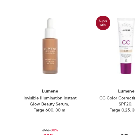
Super
pris
Lumene
Lumene
Invisible Illumination Instant
CC Color Correct
Glow Beauty Serum
,
SPF20
,
Farge 600, 30 ml
Farge 0.25, 
30%
399,-