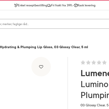
Enkel reseptbestilling
Fri frakt fra 399,-
Rask levering
gn for å se forslag, eller trykk søk.
drating & Plumping Lip Gloss, 03 Glossy Clear, 5 ml
Lumen
Luminous Shine Hydrating &
Plumpin
03 Glossy Clear, 