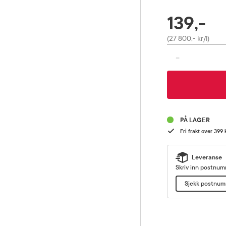
139,-
RABATTPROSENT
Pris
(27 800,- kr/l)
-
PÅ LAGER
Fri frakt over 399 
Leveranse
Skriv inn postnumm
Sjekk postnu