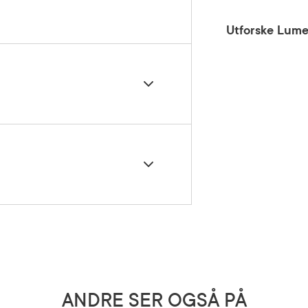
Utforske Lum
5 grader)
Amygdalus Dulcis (Sweet Almond) Oil, Ricinus
ice) Bran Oil, Rhus Verniciflua Peel Cera
aluronate, Helianthus Annuus (Sunflower)
umac) Fruit Wax, Tocopherol, Ethylhexyl
 Triisostearate, Benzotriazolyl Dodecyl P-
logopite, Ascorbyl Palmitate, Mica, Silica
lcohol, Aqua (Water), Aluminum Hydroxide,
af Extract, Benzyl Alcohol, Limonene, Aroma
ANDRE SER OGSÅ PÅ