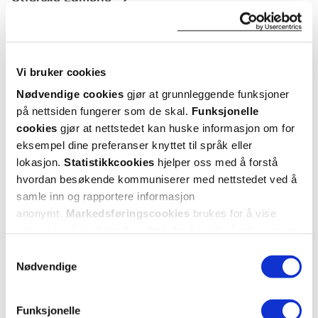
ANDRE SER OGSÅ PÅ
Vi bruker cookies
Nødvendige cookies
gjør at grunnleggende funksjoner
på nettsiden fungerer som de skal.
Funksjonelle
cookies
gjør at nettstedet kan huske informasjon om for
eksempel dine preferanser knyttet til språk eller
lokasjon.
Statistikkcookies
hjelper oss med å forstå
hvordan besøkende kommuniserer med nettstedet ved å
samle inn og rapportere informasjon
anonymt.
Markedsføringscookies
brukes for å vise
annonser på tredjeparts nettsteder basert på informasjon
Lumene
Lumene
om dine besøk på vår nettside.
Samtykkevalg
Invisible Illumination Instant
Deeply Purifying Micellar
Mois
Glow Beauty Serum
,
Water
,
Nødvendige
Farge 600, 30 ml
400 ml
Funksjonelle