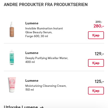
Crosspolymer, Vaccinium Vitis-Idaea Seed Oil, Avena Sativa Kernel Extract,
ANDRE PRODUKTER FRA PRODUKTSERIEN
Ammonium Glycyrrhizate, Tocopherol, Polyglyceryl-2 Triisostearate,
Phenoxyethanol, Helianthus Annuus Seed Oil, Benzotriazolyl Dodecyl P-Cresol,
Pentaerythrityl Tetra-Di-T-Butyl Hydroxyhydrocinnamate, Ascorbyl Palmitate,
Aluminum Hydroxide, Vanillin, Rosmarinus Officinalis Leaf Extract, Aroma, Ci 15850,
Ci 45410, Ci 77491, Ci 77492, Ci 77499, Ci 77891. This ingredient list is subject to
399,-
change, please check the ingredient list from the product packaging of your
Lumene
280,-
purchased product.
Invisible Illumination Instant
Glow Beauty Serum
,
Kjøp
Farge 600, 30 ml
Lumene
129,-
Deeply Purifying Micellar Water
,
400 ml
Kjøp
Lumene
125,-
Moisturizing Cleansing Cream
,
150 ml
Kjøp
Utforske Lumene