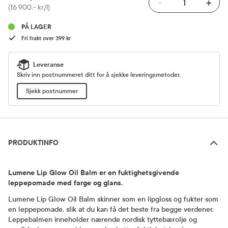
-
+
Pris
(16 900,- kr/l)
PÅ LAGER
Fri frakt over 399 kr
Leveranse
Skriv inn postnummeret ditt for å sjekke leveringsmetoder.
Sjekk postnummer
Produktinfo
PRODUKTINFO
Lumene Lip Glow Oil Balm er en fuktighetsgivende
leppepomade med farge og glans.
Lumene Lip Glow Oil Balm skinner som en lipgloss og fukter som
en leppepomade, slik at du kan få det beste fra begge verdener.
Leppebalmen inneholder nærende nordisk tyttebærolje og