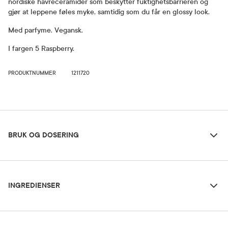
nordiske havreceramider som beskytter fuktighetsbarrieren og
gjør at leppene føles myke, samtidig som du får en glossy look.
Med parfyme. Vegansk.
I fargen 5 Raspberry.
PRODUKTNUMMER
1211720
Bruk og dosering
BRUK OG DOSERING
Ingredienser
Oppbevaringsbetingelser
INGREDIENSER
Rom (15-25 grader)
Dilinoleic Acid/Propanediol Copolymer, Octyldodecanol, Oleyl Erucate, Glyceryl
Dibehenate, Silica, Helianthus Annuus Seed Cera, Polyglyceryl-3 Stearate/Sebacate