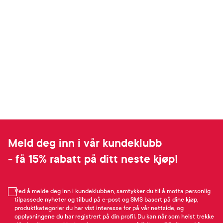
Meld deg inn i vår kundeklubb
- få 15% rabatt på ditt neste kjøp!
Ved å melde deg inn i kundeklubben, samtykker du til å motta personlig
tilpassede nyheter og tilbud på e-post og SMS basert på dine kjøp,
produktkategorier du har vist interesse for på vår nettside, og
opplysningene du har registrert på din profil. Du kan når som helst trekke