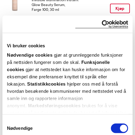
Glow Beauty Serum
,
Kjøp
Farge 100, 30 ml
Utforske Lumene Invisible Illumination
Vi bruker cookies
ANDRE SER OGSÅ PÅ
Nødvendige cookies
gjør at grunnleggende funksjoner
på nettsiden fungerer som de skal.
Funksjonelle
cookies
gjør at nettstedet kan huske informasjon om for
eksempel dine preferanser knyttet til språk eller
lokasjon.
Statistikkcookies
hjelper oss med å forstå
hvordan besøkende kommuniserer med nettstedet ved å
samle inn og rapportere informasjon
anonymt.
Markedsføringscookies
brukes for å vise
annonser på tredjeparts nettsteder basert på informasjon
om dine besøk på vår nettside.
Samtykkevalg
Nødvendige
Lumene
Lumene