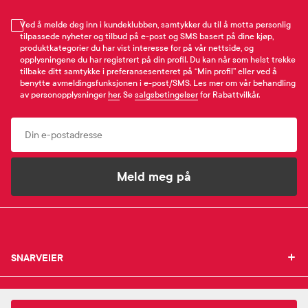
Ved å melde deg inn i kundeklubben, samtykker du til å motta personlig
tilpassede nyheter og tilbud på e-post og SMS basert på dine kjøp,
produktkategorier du har vist interesse for på vår nettside, og
opplysningene du har registrert på din profil. Du kan når som helst trekke
tilbake ditt samtykke i preferansesenteret på “Min profil” eller ved å
benytte avmeldingsfunksjonen i e-post/SMS. Les mer om vår behandling
av personopplysninger
her
. Se
salgsbetingelser
for Rabattvilkår.
Email
Meld meg på
SNARVEIER
SNARVEIER
INFORMASJON
Min profil
INFORMASJON
Mine favoritter
Lumene
Invisible Illumination Instant Glow Beauty