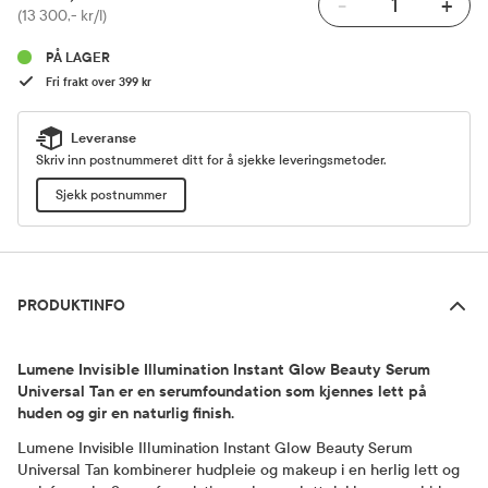
-
+
Pris
(13 300,- kr/l)
PÅ LAGER
Fri frakt over 399 kr
Leveranse
Skriv inn postnummeret ditt for å sjekke leveringsmetoder.
Sjekk postnummer
Produktinfo
PRODUKTINFO
Lumene Invisible Illumination Instant Glow Beauty Serum
Universal Tan er en serumfoundation som kjennes lett på
huden og gir en naturlig finish.
Lumene Invisible Illumination Instant Glow Beauty Serum
Universal Tan kombinerer hudpleie og makeup i en herlig lett og