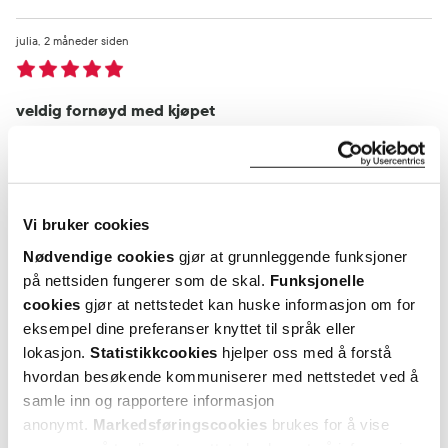
julia
2 måneder siden
veldig fornøyd med kjøpet
veldig fornøyd med kjøpet
Var denne anmeldelsen nyttig?
Vi bruker cookies
0
0
Nødvendige cookies
gjør at grunnleggende funksjoner
på nettsiden fungerer som de skal.
Funksjonelle
flagg denne anmeldelsen
cookies
gjør at nettstedet kan huske informasjon om for
eksempel dine preferanser knyttet til språk eller
Cornelia
2 måneder siden
lokasjon.
Statistikkcookies
hjelper oss med å forstå
hvordan besøkende kommuniserer med nettstedet ved å
samle inn og rapportere informasjon
Super fornøyd
anonymt.
Markedsføringscookies
brukes for å vise
Daglig
annonser på tredjeparts nettsteder basert på informasjon