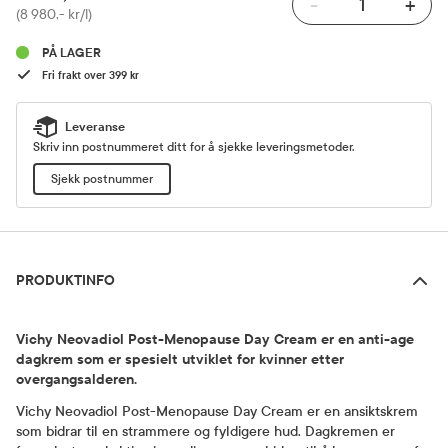
-
+
Pris
(8 980,- kr/l)
PÅ LAGER
Fri frakt over 399 kr
Leveranse
Skriv inn postnummeret ditt for å sjekke leveringsmetoder.
Sjekk postnummer
Produktinfo
PRODUKTINFO
Vichy Neovadiol Post-Menopause Day Cream er en anti-age
dagkrem som er spesielt utviklet for kvinner etter
overgangsalderen.
Vichy Neovadiol Post-Menopause Day Cream er en ansiktskrem
som bidrar til en strammere og fyldigere hud. Dagkremen er