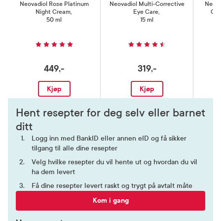
Neovadiol Rose Platinum
Neovadiol Multi-Corrective
Neova
Night Cream
,
Eye Care
,
Com
50 ml
15 ml
449,-
319,-
Kjøp
Kjøp
Hent resepter for deg selv eller barnet
ditt
Logg inn med BankID eller annen eID og få sikker
tilgang til alle dine resepter
Velg hvilke resepter du vil hente ut og hvordan du vil
ha dem levert
Få dine resepter levert raskt og trygt på avtalt måte
Kom i gang