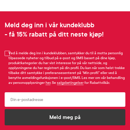
Meld deg inn i vår kundeklubb
- få 15% rabatt på ditt neste kjøp!
Ved å melde deg inn i kundeklubben, samtykker du til å motta personlig
tilpassede nyheter og tilbud på e-post og SMS basert på dine kjøp,
produktkategorier du har vist interesse for på vår nettside, og
opplysningene du har registrert på din profil. Du kan når som helst trekke
tilbake ditt samtykke i preferansesenteret på “Min profil” eller ved å
benytte avmeldingsfunksjonen i e-post/SMS. Les mer om vår behandling
av personopplysninger
her
. Se
salgsbetingelser
for Rabattvilkår.
Email
Meld meg på