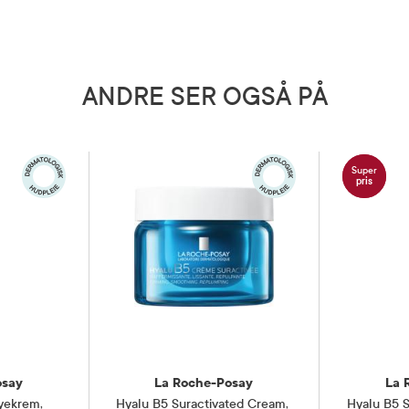
 Mays Starch / Corn Starch , Alpinia Galanga
ucoside , Peg-100 Stearate , Sodium Hyaluronate
stic Acid , Palmitic Acid , Adenosine ,
yethyl Acrylate/Sodium Acryloyldimethyl
c Acid , Trisodium Ethylenediamine Disuccinate
5 grader)
Alkyl Acrylate , Polyepsilon-Lysine ,
056914/1). Endringer i et produkts
ANDRE SER OGSÅ PÅ
 på det produktet du har kjøpt.
Super
pris
osay
La Roche-Posay
La 
yekrem
,
Hyalu B5 Suractivated Cream
,
Hyalu B5 