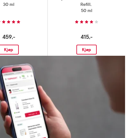
30 ml
Refill
,
50 ml
459,-
415,-
Kjøp
Kjøp