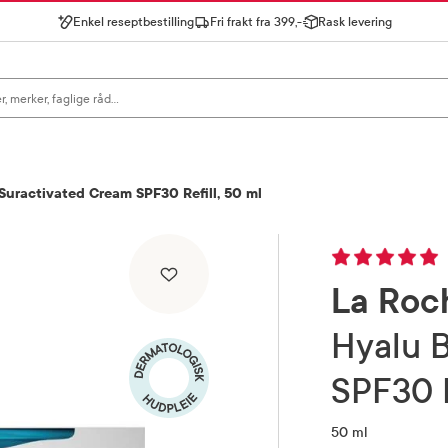
Enkel reseptbestilling
Fri frakt fra 399,-
Rask levering
gn for å se forslag, eller trykk søk.
uractivated Cream SPF30 Refill, 50 ml
La Roc
Hyalu B5 Suractivated Cream
SPF30 R
50 ml