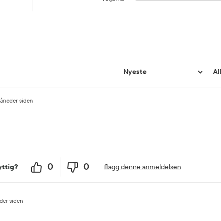
måneder siden
0
0
flagg denne anmeldelsen
ttig?
der siden