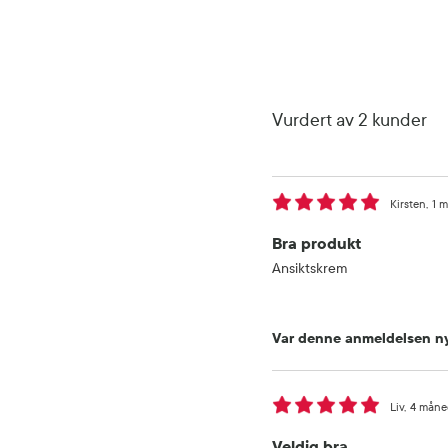
Vurdert av 2 kunder
Kirsten
1 
Bra produkt
Ansiktskrem
Var denne anmeldelsen ny
Liv
4 måne
Veldig bra