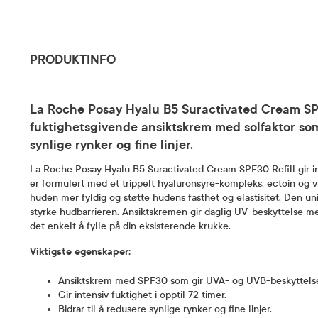
Produktinfo
PRODUKTINFO
La Roche Posay Hyalu B5 Suractivated Cream SPF
fuktighetsgivende ansiktskrem med solfaktor som
synlige rynker og fine linjer.
La Roche Posay Hyalu B5 Suractivated Cream SPF30 Refill gir int
er formulert med et trippelt hyaluronsyre-kompleks, ectoin og vi
huden mer fyldig og støtte hudens fasthet og elastisitet. Den uni
styrke hudbarrieren. Ansiktskremen gir daglig UV-beskyttelse med
det enkelt å fylle på din eksisterende krukke.
Viktigste egenskaper:
Ansiktskrem med SPF30 som gir UVA- og UVB-beskyttels
Gir intensiv fuktighet i opptil 72 timer.
Bidrar til å redusere synlige rynker og fine linjer.