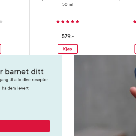
50 ml
579,-
Kjøp
r barnet ditt
ang til alle dine resepter
l ha dem levert