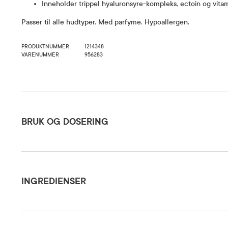
Inneholder trippel hyaluronsyre-kompleks, ectoin og vita
Passer til alle hudtyper. Med parfyme. Hypoallergen.
PRODUKTNUMMER
1214348
VARENUMMER
956283
Bruk og dosering
BRUK OG DOSERING
Ingredienser
Påføres p
optimal e
INGREDIENSER
Suractiva
solkrem. V
Dosering og bruksområde
eksponerin
Aqua / Water / Eau , Glycerin , C12-15 Alkyl Benzoate , Diisopropyl Sebacate , Phen
en egnet s
, Bis-Ethylhexyloxyphenol Methoxyphenyl Triazine , Triethanolamine , Panthenol , D