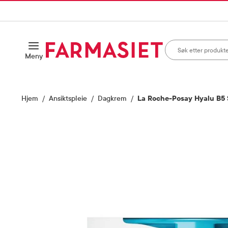
HANDLEKURVEN
IL INNHOLD
Søk i apotek
Åpne
Meny
Skriv inn minst ett te
Hjem
Ansiktspleie
Dagkrem
La Roche-Posay Hyalu B5 S
Vis bilde 1 av 3