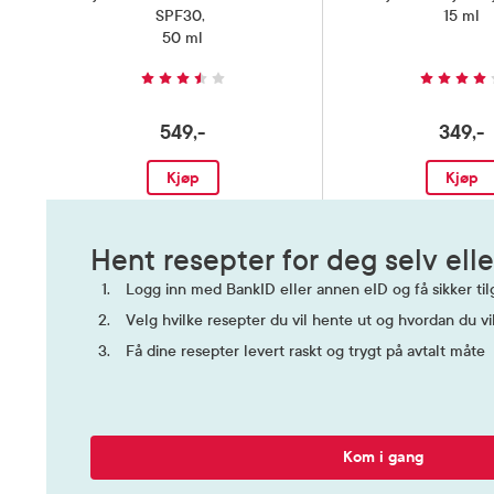
SPF30
,
15 ml
50 ml
549,-
349,-
Kjøp
Kjøp
Hent resepter for deg selv elle
Logg inn med BankID eller annen eID og få sikker tilg
Velg hvilke resepter du vil hente ut og hvordan du vi
Få dine resepter levert raskt og trygt på avtalt måte
Kom i gang