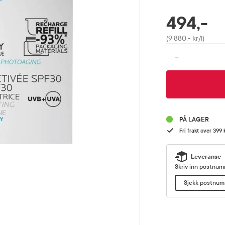
494,-
RABATTPROSENT
Pris
(9 880,- kr/l)
-
PÅ LAGER
Fri frakt over 399 
Leveranse
Skriv inn postnumm
Sjekk postnu