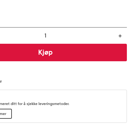
+
Kjøp
kr
eret ditt for å sjekke leveringsmetoder.
mmer