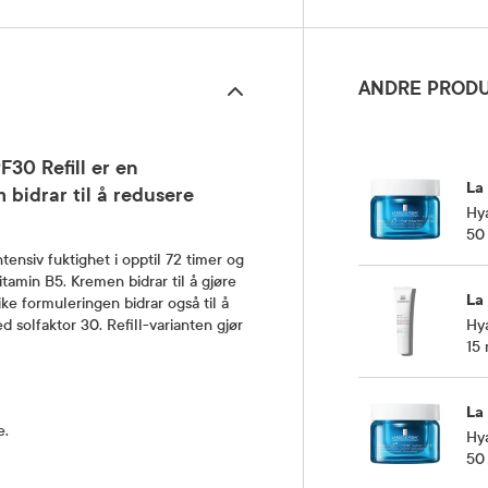
ANDRE PRODU
30 Refill er en
La
 bidrar til å redusere
Hy
50
ensiv fuktighet i opptil 72 timer og
tamin B5. Kremen bidrar til å gjøre
La
ke formuleringen bidrar også til å
Hy
 solfaktor 30. Refill-varianten gjør
15 
La
e.
Hy
50