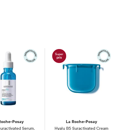
Super
pris
Roche-Posay
La Roche-Posay
Suractivated Serum
,
Hyalu B5 Suractivated Cream