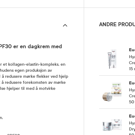
ANDRE PRODU
 SPF30 er en dagkrem med
Eu
Hya
Cr
r et kollagen-elastin-kompleks, en
15 
te hudens egen produksjon av
il å redusere mørke flekker ved hjelp
st å redusere forekomsten av mørke
Eu
lse hjelper til med å motvirke
Hya
Cre
50
Eu
n.
Hya
Dry