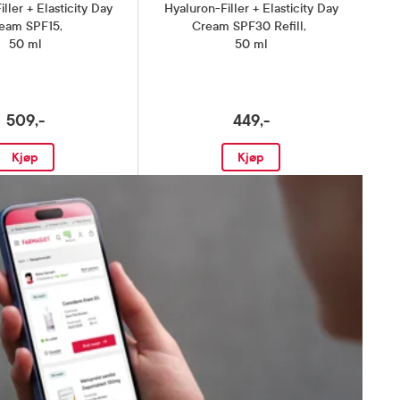
ller + Elasticity Day
Hyaluron-Filler + Elasticity Day
eam SPF15
,
Cream SPF30 Refill
,
50 ml
50 ml
509,-
449,-
Kjøp
Kjøp