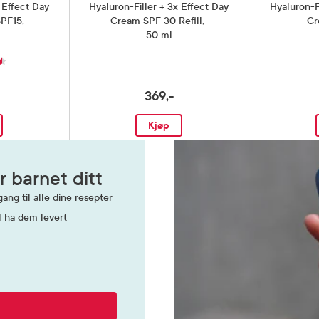
 Effect Day
Hyaluron-Filler + 3x Effect Day
Hyaluron-Fi
SPF15
,
Cream SPF 30 Refill
,
Cr
50 ml
369,-
Kjøp
r barnet ditt
ang til alle dine resepter
l ha dem levert