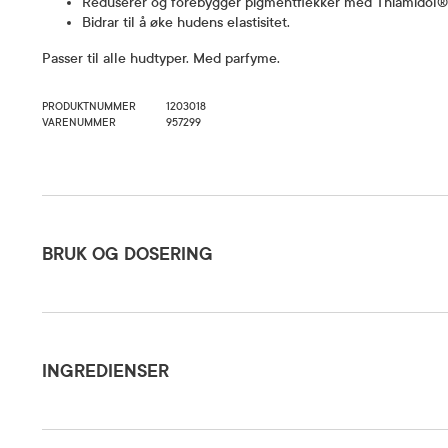
Reduserer og forebygger pigmentflekker med Thiamidol®
Bidrar til å øke hudens elastisitet.
Passer til alle hudtyper. Med parfyme.
PRODUKTNUMMER
1203018
VARENUMMER
957299
Bruk og dosering
BRUK OG DOSERING
Ingredienser
Påføres o
nakke og 
INGREDIENSER
forsiktig i
Dosering og bruksområde
For best 
Aqua, Glycerin, Alcohol Denat., Butylene Glycol Dicaprylate/ Dicaprate, C12-15 A
Hyaluron-F