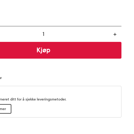
+
Kjøp
kr
eret ditt for å sjekke leveringsmetoder.
mmer