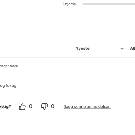
1 stjerne
dager siden
og fuktig
0
0
flagg denne anmeldelsen
ttig?