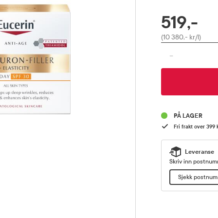
519,-
RABATTPROSENT
Pris
(10 380,- kr/l)
-
PÅ LAGER
Fri frakt over 399 
Leveranse
Skriv inn postnumm
Sjekk postnu