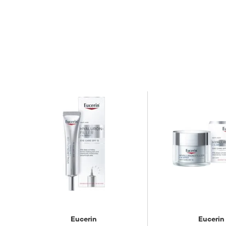
Cetearyl Alcohol, Hydroxypropyl Starch Phosphate, Bis-Ethylhexyloxyphenol Metho
Adipate, Ethylhexyl Triazone, Phenylbenzimidazole Sulfonic Acid, Tapioca Starch,
Sodium Hyaluronate, Arctium Lappa Fruit Extract, Creatine, 1-Methylhydantoin-2-Im
Xanthan Gum, Sodium Chloride, Sodium Stearoyl Glutamate, Glyceryl Stearate, So
Ethylhexylglycerin, Phenoxyethanol, Pentaerythrityl Tetra-di-t-butyl Hydroxyhyd
Alle ansi
påføres m
Forsiktighetsregler
kontakt m
25°C.
Oppbevaringsbetingelser
Rom (15-2
Eucerin
Eucerin