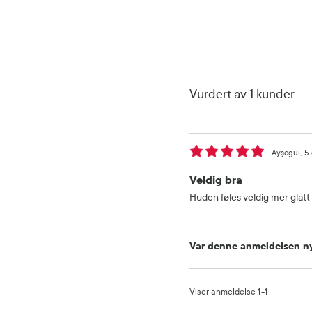
Vurdert av 1 kunder
Ayşegül
5 
Veldig bra
Huden føles veldig mer glatt 
Var denne anmeldelsen ny
Viser anmeldelse
1-1