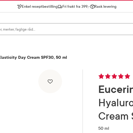
Enkel reseptbestilling
Fri frakt fra 399,-
Rask levering
gn for å se forslag, eller trykk søk.
 Elasticity Day Cream SPF30, 50 ml
Euceri
Hyaluron-Filler + Elasticity Day
Cream 
50 ml