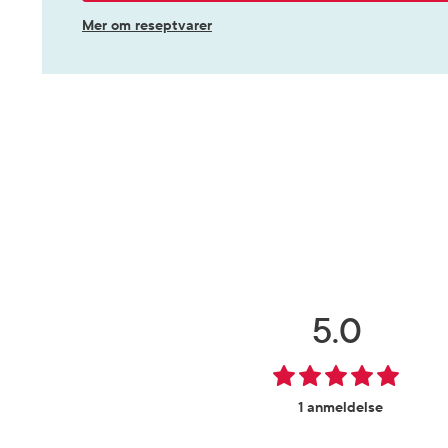
Mer om reseptvarer
5.0
1 anmeldelse