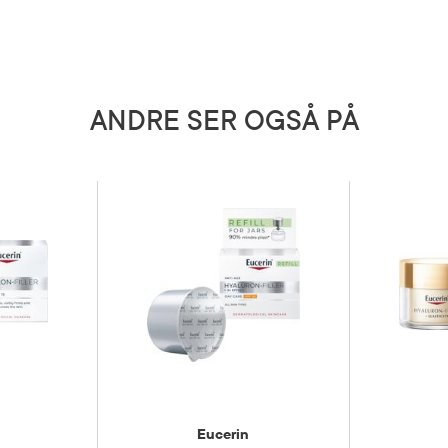
xyphenyl Triazine, Behenyl Alcohol, Dibutyl
 Diethylamino Hydroxybenzoyl Hexyl Benzoate,
ide, Isobutylamido Thiazolyl Resorcinol,
dium Hydroxide, Dimethicone, Trisodium EDTA,
rocinnamate, Parfum
ktsprodukter med Thiamidol®
aks 4 ganger per dag. Unngå
ANDRE SER OGSÅ PÅ
ed øynene. Oppbevares under
5 grader)
Eucerin