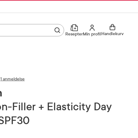
Utfør søk
Min profil
Handlekurv
Resepter
Min profil
Kjøp reseptvare
Logg inn
Min profil
Reseptoversikt
1 anmeldelse
Mine favoritter
Resepthistorikk
n
Mine bestillinger
Meldinger fra farmasøyten
SPF30
Kundeservice
33 74 03 24