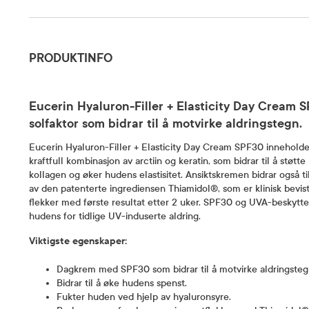
Produktinfo
PRODUKTINFO
Eucerin Hyaluron-Filler + Elasticity Day Cream
solfaktor som bidrar til å motvirke aldringstegn.
Eucerin Hyaluron-Filler + Elasticity Day Cream SPF30 inneholde
kraftfull kombinasjon av arctiin og keratin, som bidrar til å støt
kollagen og øker hudens elastisitet. Ansiktskremen bidrar også t
av den patenterte ingrediensen Thiamidol®, som er klinisk bevi
flekker med første resultat etter 2 uker. SPF30 og UVA-beskytte
hudens for tidlige UV-induserte aldring.
Viktigste egenskaper:
Dagkrem med SPF30 som bidrar til å motvirke aldringsteg
Bidrar til å øke hudens spenst.
Fukter huden ved hjelp av hyaluronsyre.