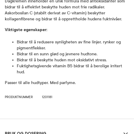
Dagkremen inneholder en unik formula med antioksidanter som
bidrar til å effektivt beskytte huden mot frie radikaler.
Askorbosilan C (stabilt derivat av C-vitamin) beskytter
kollagenfibrene og bidrar til å opprettholde hudens fuktnivåer.
Viktigste egenskaper:
Bidrar til å redusere synligheten av fine linjer, rynker og
pigmentflekker.
Bidrar til en sunn glød og jevnere hudtone.
Bidrar til å beskytte huden mot oksidativt stress.
Fuktighetsgivende vitamin B5 bidrar til å berolige irritert
hud.
Passer til alle hudtyper. Med parfyme.
PRODUKTNUMMER
1201181
Bruk og dosering
BRUK OG DOSERING