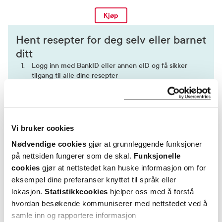
Kjøp
Hent resepter for deg selv eller barnet
ditt
Logg inn med BankID eller annen eID og få sikker
tilgang til alle dine resepter
Velg hvilke resepter du vil hente ut og hvordan du vil
ha dem levert
Få dine resepter levert raskt og trygt på avtalt måte
Kom i gang
Vi bruker cookies
Nødvendige cookies
gjør at grunnleggende funksjoner
Mer om reseptvarer
på nettsiden fungerer som de skal.
Funksjonelle
cookies
gjør at nettstedet kan huske informasjon om for
eksempel dine preferanser knyttet til språk eller
lokasjon.
Statistikkcookies
hjelper oss med å forstå
hvordan besøkende kommuniserer med nettstedet ved å
samle inn og rapportere informasjon