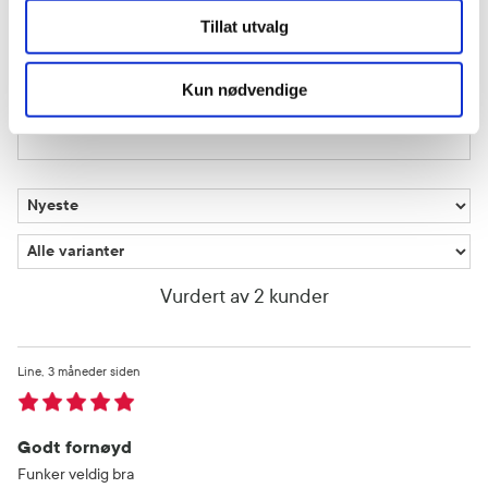
3 stjerner
0
Tillat utvalg
2 stjerner
0
Kun nødvendige
1 stjerne
0
Vurdert av 2 kunder
Line
3 måneder siden
Godt fornøyd
Funker veldig bra