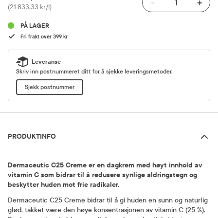
-
+
Pris
(21 833,33 kr/l)
PÅ LAGER
Fri frakt over 399 kr
Leveranse
Skriv inn postnummeret ditt for å sjekke leveringsmetoder.
Sjekk postnummer
Produktinfo
PRODUKTINFO
Dermaceutic C25 Creme er en dagkrem med høyt innhold av
vitamin C som bidrar til å redusere synlige aldringstegn og
beskytter huden mot frie radikaler.
Dermaceutic C25 Creme bidrar til å gi huden en sunn og naturlig
glød, takket være den høye konsentrasjonen av vitamin C (25 %).