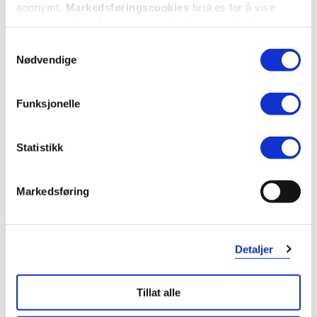
anonymt.
Markedsføringscookies
brukes for å vise
annonser på tredjeparts nettsteder basert på informasjon
om dine besøk på vår nettside.
Samtykkevalg
Nødvendige
Funksjonelle
KUNDEANMELDELSER
Statistikk
Markedsføring
2 anmeldelser
Detaljer
5 stjerner
2
Tillat alle
4 stjerner
0