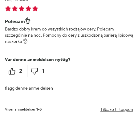
Polecam👌
Bardzo dobry krem do wszystkich rodzajów cery. Polecam
szczególnie na noc. Pomocny do cery z uszkodzoną barierą lipidową
naskórka 👌
Var denne anmeldelsen nyttig?
2
1
flagg denne anmeldelsen
Tilbake til toppen
Viser anmeldelser
1-5