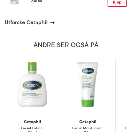
236 ml
Kjøp
Utforske Cetaphil
ANDRE SER OGSÅ PÅ
Cetaphil
Cetaphil
Facial Lotion
,
Facial Moisturizer
,
Gen