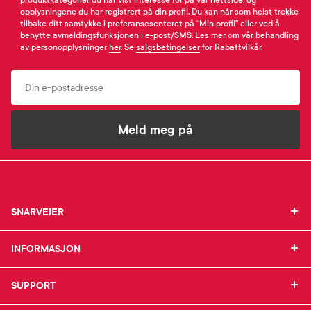
produktkategorier du har vist interesse for på vår nettside, og
opplysningene du har registrert på din profil. Du kan når som helst trekke
tilbake ditt samtykke i preferansesenteret på “Min profil” eller ved å
benytte avmeldingsfunksjonen i e-post/SMS. Les mer om vår behandling
av personopplysninger
her
. Se
salgsbetingelser
for Rabattvilkår.
Email
Meld meg på
SNARVEIER
SNARVEIER
INFORMASJON
Min profil
INFORMASJON
Mine favoritter
Mine bestillinger
SUPPORT
Om Farmasiet.no
SUPPORT
Mine resepter
Jobb hos oss
Resepthistorikk
Pressekontakt
Kontakt oss