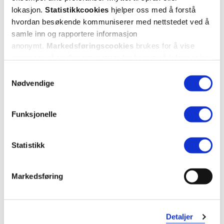
lokasjon.
Statistikkcookies
hjelper oss med å forstå
5 stjerner
5
hvordan besøkende kommuniserer med nettstedet ved å
4 stjerner
0
samle inn og rapportere informasjon
anonymt.
Markedsføringscookies
brukes for å vise
3 stjerner
0
annonser på tredjeparts nettsteder basert på informasjon
om dine besøk på vår nettside.
2 stjerner
0
Samtykkevalg
Nødvendige
1 stjerne
0
Funksjonelle
Statistikk
Markedsføring
Vurdert av 5 kunder
Detaljer
Lillian
6 måneder siden