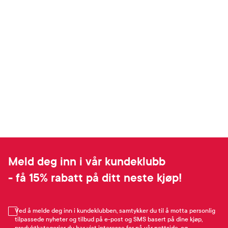
Meld deg inn i vår kundeklubb
- få 15% rabatt på ditt neste kjøp!
Ved å melde deg inn i kundeklubben, samtykker du til å motta personlig
tilpassede nyheter og tilbud på e-post og SMS basert på dine kjøp,