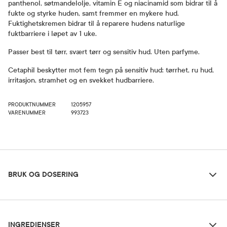
panthenol, søtmandelolje, vitamin E og niacinamid som bidrar til å
fukte og styrke huden, samt fremmer en mykere hud.
Fuktighetskremen bidrar til å reparere hudens naturlige
fuktbarriere i løpet av 1 uke.
Passer best til tørr, svært tørr og sensitiv hud. Uten parfyme.
Cetaphil beskytter mot fem tegn på sensitiv hud: tørrhet, ru hud,
irritasjon, stramhet og en svekket hudbarriere.
PRODUKTNUMMER
1205957
VARENUMMER
993723
Bruk og dosering
BRUK OG DOSERING
Ingredienser
Dosering og bruksområde
INGREDIENSER
Påføres på ren hud morgen og kveld.