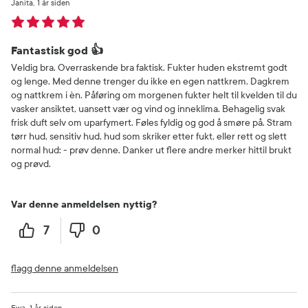
Janita
1 år siden
Fantastisk god 👍
Veldig bra. Overraskende bra faktisk. Fukter huden ekstremt godt
og lenge. Med denne trenger du ikke en egen nattkrem. Dagkrem
og nattkrem i èn. Påføring om morgenen fukter helt til kvelden til du
vasker ansiktet, uansett vær og vind og inneklima. Behagelig svak
frisk duft selv om uparfymert. Føles fyldig og god å smøre på. Stram
tørr hud, sensitiv hud, hud som skriker etter fukt, eller rett og slett
normal hud: - prøv denne. Danker ut flere andre merker hittil brukt
og prøvd.
Var denne anmeldelsen nyttig?
7
0
flagg denne anmeldelsen
Ewa
1 år siden