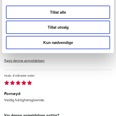
Tillat alle
Holder lenge på fuktigheten
Virker bra fir min hud, tilfører fukt og pleie :)
Tillat utvalg
Var denne anmeldelsen nyttig?
Kun nødvendige
1
0
flagg denne anmeldelsen
Hyab
8 måneder siden
Fornøyd
Veldig fuktighetsgivende.
Var denne anmeldelsen nyttig?