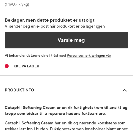
Pris
(1 190,- kr/kg)
Beklager, men dette produktet er utsolgt
Vi sender deg en e-post når produktet er på lager igjen
Varsle meg
Vi behandler dataene dine i tråd med
Personvernerklæringen vår
.
IKKE PÅ LAGER
Produktinfo
PRODUKTINFO
Cetaphil Softening Cream er en rik fuktighetskrem til ansikt og
kropp som bidrar til å reparere hudens fuktbarriere.
Cetaphil Softening Cream har en rik og nærende konsistens som
trekker lett inn i huden. Fuktighetskremen inneholder blant annet