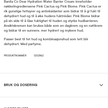
Banila Co Dear Hydration Water Barrier Cream inneholder
nøkkelingrediensene Pink Cactus og Pink Biome. Pink Cactus er
rik gunstige fettsyrer og antioksidanter som bidrar til å gi fukt til
dehydrert hud og til å øke hudens fuktnivåer. Pink Biome bidrar
på sin side til å låse fuktighet til huden og styrke hudbarrieren.
Ansiktskremen kan brukes både som en dagkrem og en nattkrem
og bidrar til en sunnere, mer hydrert og mykere hud.
Passer best til fet hud og kombinasjonshud som lett blir
dehydrert. Med parfyme.
PRODUKTNUMMER
1202862
Bruk og dosering
BRUK OG DOSERING
Ingredienser
Dosering og bruksområde