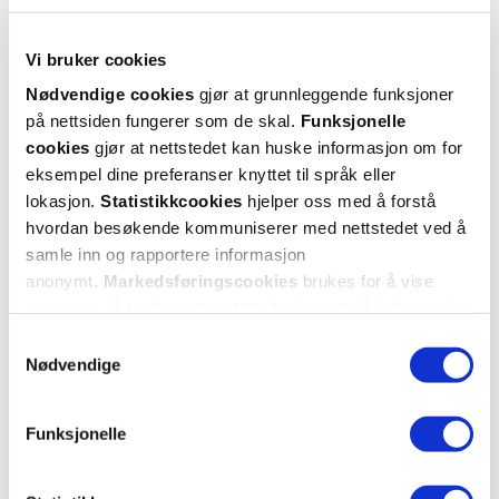
228,-
152,-
Kjøp
Kjøp
Vi bruker cookies
Nødvendige cookies
gjør at grunnleggende funksjoner
Hent resepter for deg selv eller barnet
på nettsiden fungerer som de skal.
Funksjonelle
ditt
cookies
gjør at nettstedet kan huske informasjon om for
Logg inn med BankID eller annen eID og få sikker
eksempel dine preferanser knyttet til språk eller
tilgang til alle dine resepter
lokasjon.
Statistikkcookies
hjelper oss med å forstå
Velg hvilke resepter du vil hente ut og hvordan du vil
hvordan besøkende kommuniserer med nettstedet ved å
ha dem levert
samle inn og rapportere informasjon
Få dine resepter levert raskt og trygt på avtalt måte
anonymt.
Markedsføringscookies
brukes for å vise
annonser på tredjeparts nettsteder basert på informasjon
Kom i gang
om dine besøk på vår nettside.
Samtykkevalg
Mer om reseptvarer
Nødvendige
Funksjonelle