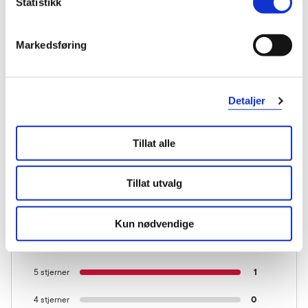
Statistikk
Markedsføring
Detaljer
Tillat alle
KUNDEANMELDELSER
Tillat utvalg
Kun nødvendige
1 anmeldelse
5 stjerner
1
4 stjerner
0