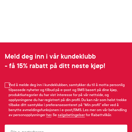
Meld deg inn i vår kundeklubb
- få 15% rabatt på ditt neste kjøp!
Ved å melde deg inn i kundeklubben, samtykker du til å motta personlig
tilpassede nyheter og tilbud på e-post og SMS basert på dine kjøp,
produktkategorier du har vist interesse for på vår nettside, og
opplysningene du har registrert på din profil. Du kan når som helst trekke
tilbake ditt samtykke i preferansesenteret på “Min profil” eller ved å
benytte avmeldingsfunksjonen i e-post/SMS. Les mer om vår behandling
av personopplysninger
her
. Se
salgsbetingelser
for Rabattvilkår.
Email