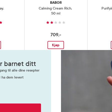
BABOR
ay
,
Calming Cream Rich
,
Purify
50 ml
709,-
Kjøp
r barnet ditt
ang til alle dine resepter
l ha dem levert