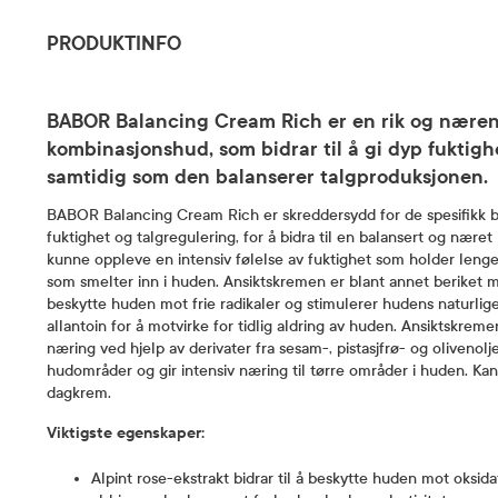
PRODUKTINFO
BABOR Balancing Cream Rich er en rik og næren
kombinasjonshud, som bidrar til å gi dyp fuktig
samtidig som den balanserer talgproduksjonen.
BABOR Balancing Cream Rich er skreddersydd for de spesifikk 
fuktighet og talgregulering, for å bidra til en balansert og nære
kunne oppleve en intensiv følelse av fuktighet som holder lenge
som smelter inn i huden. Ansiktskremen er blant annet beriket me
beskytte huden mot frie radikaler og stimulerer hudens naturlig
allantoin for å motvirke for tidlig aldring av huden. Ansiktskremen
næring ved hjelp av derivater fra sesam-, pistasjfrø- og olivenol
hudområder og gir intensiv næring til tørre områder i huden. K
dagkrem.
Viktigste egenskaper:
Alpint rose-ekstrakt bidrar til å beskytte huden mot oksidat