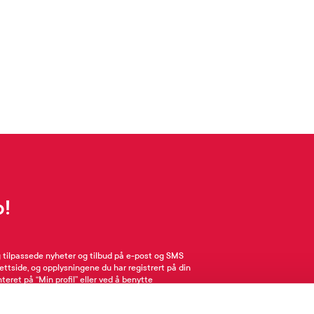
p!
g tilpassede nyheter og tilbud på e-post og SMS
nettside, og opplysningene du har registrert på din
teret på “Min profil” eller ved å benytte
rsonopplysninger
her
. Se
salgsbetingelser
for