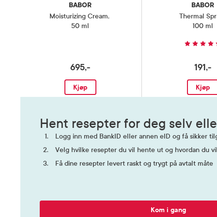
BABOR
BABOR
Moisturizing Cream
,
Thermal Spr
50 ml
100 ml
695,-
191,-
Kjøp
Kjøp
Hent resepter for deg selv elle
Logg inn med BankID eller annen eID og få sikker tilg
Velg hvilke resepter du vil hente ut og hvordan du vi
Få dine resepter levert raskt og trygt på avtalt måte
Kom i gang