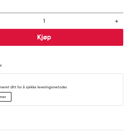
+
Kjøp
kr
eret ditt for å sjekke leveringsmetoder.
mmer