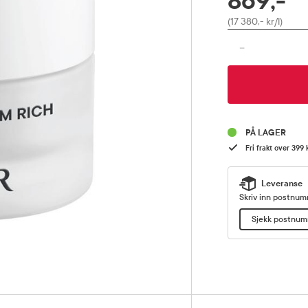
869,-
Pris
(17 380,- kr/l)
-
PÅ LAGER
Fri frakt over 399 
Leveranse
Skriv inn postnumm
Sjekk postnu