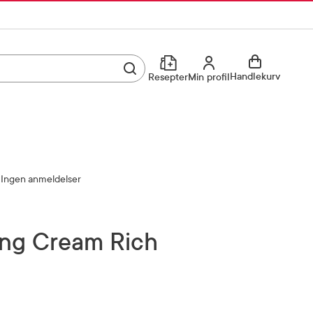
Utfør søk
Min profil
Handlekurv
Resepter
Min profil
Kjøp reseptvare
Logg inn
Min profil
Reseptoversikt
Ingen anmeldelser
Mine favoritter
Resepthistorikk
Mine bestillinger
Meldinger fra farmasøyten
cing Cream Rich
Kundeservice
33 74 03 24