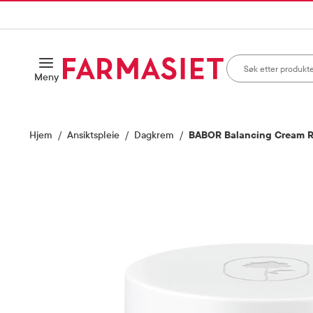
HANDLEKURVEN
IL INNHOLD
Søk i apotek
Åpne
Meny
Skriv inn minst ett te
Hjem
Ansiktspleie
Dagkrem
BABOR Balancing Cream R
Vis bilde 1 av 3