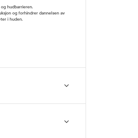
 og hudbarrieren.
duksjon og forhindrer dannelsen av
ter i huden.
å rent ansikt og hals hver morgen
veld.