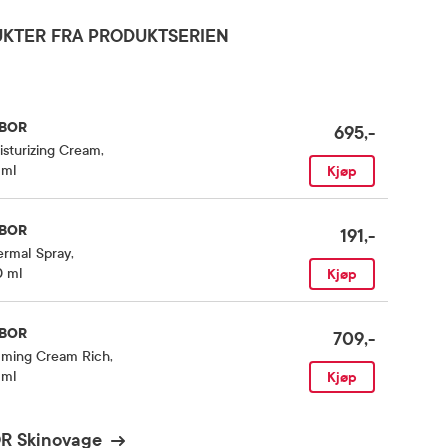
KTER FRA PRODUKTSERIEN
BOR
695,-
sturizing Cream
,
 ml
Kjøp
BOR
191,-
ermal Spray
,
0 ml
Kjøp
BOR
709,-
lming Cream Rich
,
 ml
Kjøp
OR Skinovage