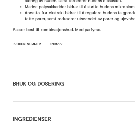
aldring av huden, samt forbedrer hudens elastisitet.
Marine polysakkarider bidrar til å støtte hudens mikrobiom
Annatto-frø-ekstrakt bidrar til å regulere hudens talgpro
tette porer, samt reduserer utseendet av porer og ujevnhe
Passer best til kombinasjonshud. Med parfyme.
PRODUKTNUMMER
1208292
Bruk og dosering
BRUK OG DOSERING
Ingredienser
Påføres p
og/eller k
Dosering og bruksområde
INGREDIENSER