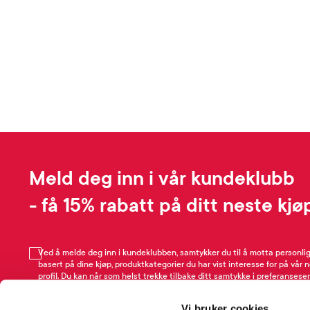
Meld deg inn i vår kundeklubb
- få 15% rabatt på ditt neste kjø
Ved å melde deg inn i kundeklubben, samtykker du til å motta personli
basert på dine kjøp, produktkategorier du har vist interesse for på vår 
profil. Du kan når som helst trekke tilbake ditt samtykke i preferansesen
avmeldingsfunksjonen i e-post/SMS. Les mer om vår behandling av pe
Rabattvilkår.
Vi bruker cookies