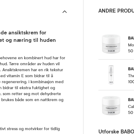
ANDRE PRODU
de ansiktskrem for
BA
het og næring til huden
Moi
50
behovene en kombinert hud har for
t hud. Tørre områder av huden vil
BA
. Ansiktskremen har en rik tekstur
Th
d vitamin E som bidrar til å
10
e regenerering, i kombinasjon med
 bidrar til ekstra fuktighet og
je, som retter seg mot dehydrerte
BA
an brukes både som en nattkrem og
Ca
50
ivt stress og motvirker for tidlig
Utforske BAB