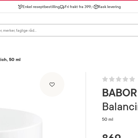
Enkel reseptbestilling
Fri frakt fra 399,-
Rask levering
gn for å se forslag, eller trykk søk.
ich, 50 ml
BABOR
Balan
50 ml
RABATTPROSENT