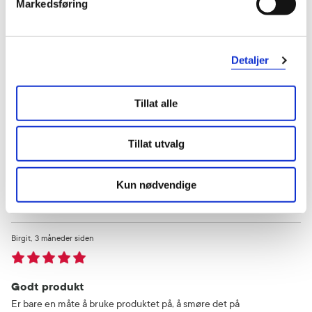
Markedsføring
3 stjerner
1
2 stjerner
1
Detaljer
1 stjerne
0
Tillat alle
Tillat utvalg
Kun nødvendige
Vurdert av 3 kunder
Birgit
3 måneder siden
Godt produkt
Er bare en måte å bruke produktet på, å smøre det på