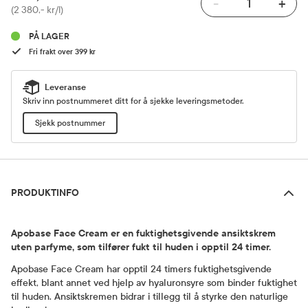
-
+
Pris
(2 380,- kr/l)
PÅ LAGER
Fri frakt over 399 kr
Leveranse
Skriv inn postnummeret ditt for å sjekke leveringsmetoder.
Sjekk postnummer
Produktinfo
PRODUKTINFO
Apobase Face Cream er en fuktighetsgivende ansiktskrem
uten parfyme, som tilfører fukt til huden i opptil 24 timer.
Apobase Face Cream har opptil 24 timers fuktighetsgivende
effekt, blant annet ved hjelp av hyaluronsyre som binder fuktighet
til huden. Ansiktskremen bidrar i tillegg til å styrke den naturlige