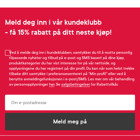
Meld deg inn i vår kundeklubb
- få 15% rabatt på ditt neste kjøp!
Ved å melde deg inn i kundeklubben, samtykker du til å motta personlig
tilpassede nyheter og tilbud på e-post og SMS basert på dine kjøp,
produktkategorier du har vist interesse for på vår nettside, og
opplysningene du har registrert på din profil. Du kan når som helst trekke
tilbake ditt samtykke i preferansesenteret på “Min profil” eller ved å
benytte avmeldingsfunksjonen i e-post/SMS. Les mer om vår behandling
av personopplysninger
her
. Se
salgsbetingelser
for Rabattvilkår.
Email
Meld meg på