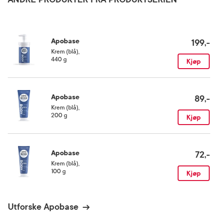
Rom (15-25 grader)
Hydrogenated Olive Oil Unsaponifiables, Sodium Hyaluronate, Xanthan GUm,
Glucose, Cellulose GUm, Ethytlhexylglycerin, Polysorbate 60, Sorbitan Osostearate,
Citric Acid.
Apobase
199,-
Krem (blå)
,
440 g
Kjøp
Apobase
89,-
Krem (blå)
,
200 g
Kjøp
Apobase
72,-
Krem (blå)
,
100 g
Kjøp
Utforske Apobase