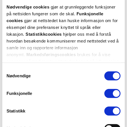
Nødvendige cookies
gjør at grunnleggende funksjoner
på nettsiden fungerer som de skal.
Funksjonelle
cookies
gjør at nettstedet kan huske informasjon om for
eksempel dine preferanser knyttet til språk eller
lokasjon.
Statistikkcookies
hjelper oss med å forstå
hvordan besøkende kommuniserer med nettstedet ved å
samle inn og rapportere informasjon
anonymt.
Markedsføringscookies
brukes for å vise
KUNDEANMELDELSER
annonser på tredjeparts nettsteder basert på informasjon
om dine besøk på vår nettside.
Samtykkevalg
Nødvendige
3 anmeldelser
Funksjonelle
5 stjerner
1
Statistikk
4 stjerner
0