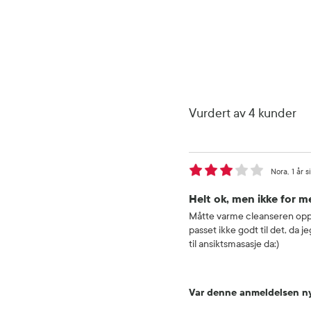
Vurdert av 4 kunder
Nora
1 år 
Helt ok, men ikke for m
Måtte varme cleanseren opp i
passet ikke godt til det, da 
til ansiktsmasasje da:)
Var denne anmeldelsen ny