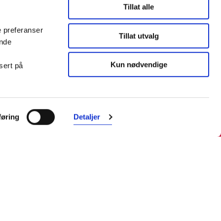
Tillat alle
e preferanser
Tillat utvalg
ende
Kun nødvendige
sert på
øring
Detaljer
Farmasiet er Norges ledende
nettapotek. Med tusenvis av
produkter i vårt sortiment og et team
med farmasøyter, kan vi hjelpe og
veilede deg trygt og raskt med dine
behov. I kontakt med våre
farmasøyter kan du være anonym.