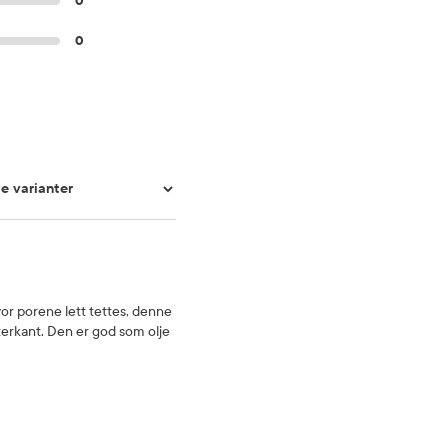
0
0
or porene lett tettes, denne
tterkant. Den er god som olje