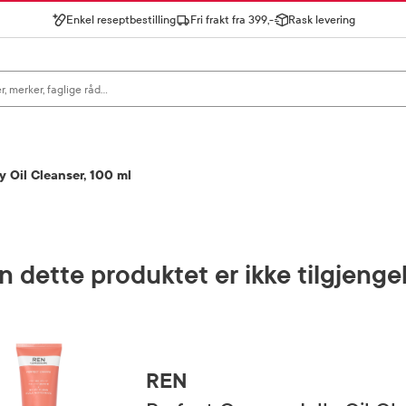
Enkel reseptbestilling
Fri frakt fra 399,-
Rask levering
gn for å se forslag, eller trykk søk.
y Oil Cleanser, 100 ml
 dette produktet er ikke tilgjenge
REN