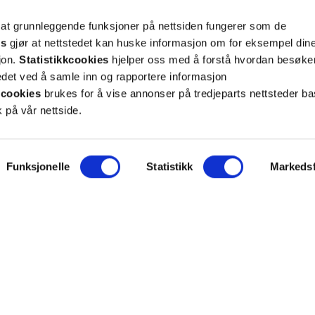
teret på “Min profil” eller ved å benytte
rsonopplysninger
her
. Se
salgsbetingelser
for
 at grunnleggende funksjoner på nettsiden fungerer som de
es
gjør at nettstedet kan huske informasjon om for eksempel din
sjon.
Statistikkcookies
hjelper oss med å forstå hvordan besøk
Meld meg på
et ved å samle inn og rapportere informasjon
cookies
brukes for å vise annonser på tredjeparts nettsteder ba
 på vår nettside.
Funksjonelle
Statistikk
Markedsf
ON
SUPPORT
iet.no
Kontakt oss
oss
Frakt og levering
takt
Betalingsmåter
eninger
Bestille reseptvarer
 & personvern
Råd fra apoteket