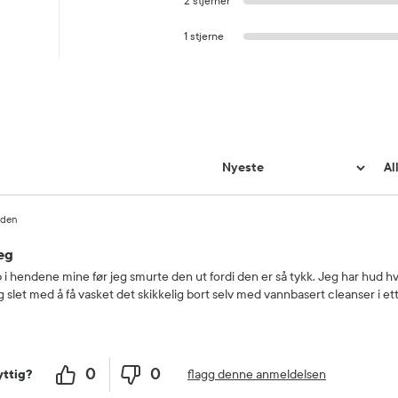
2 stjerner
1 stjerne
siden
eg
 hendene mine før jeg smurte den ut fordi den er så tykk. Jeg har hud hv
jeg slet med å få vasket det skikkelig bort selv med vannbasert cleanser i e
0
0
flagg denne anmeldelsen
ttig?