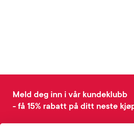
Meld deg inn i vår kundeklubb
- få 15% rabatt på ditt neste kjø
Ved å melde deg inn i kundeklubben, samtykker du til å motta personli
basert på dine kjøp, produktkategorier du har vist interesse for på vår 