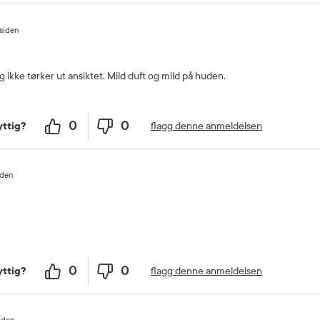
 siden
 ikke tørker ut ansiktet. Mild duft og mild på huden.
0
0
flagg denne anmeldelsen
ttig?
iden
0
0
flagg denne anmeldelsen
ttig?