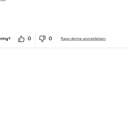
siden
0
0
flagg denne anmeldelsen
ttig?