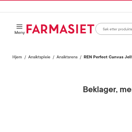
HANDLEKURVEN
IL INNHOLD
Søk i apotek
Åpne
Meny
Skriv inn minst ett te
Hjem
Ansiktspleie
Ansiktsrens
REN Perfect Canvas Jell
Beklager, men