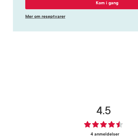
Kom i gang
Mer om reseptvarer
4.5
4 anmeldelser