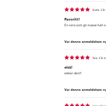
Grete
3 år
Favoritt!
En rens som gir masse fukt og
Var denne anmeldelsen ny
Tara
3 år s
elsk!
elsker den!!
Var denne anmeldelsen ny