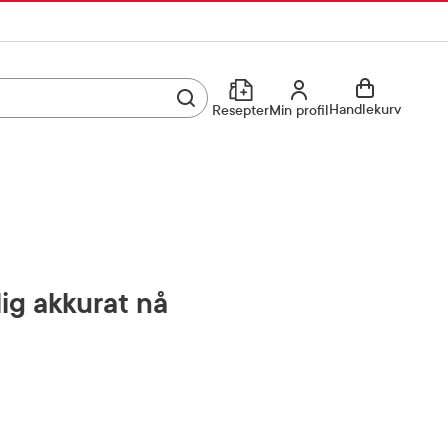
Utfør søk
Min profil
Handlekurv
Resepter
Min profil
Kjøp reseptvare
Logg inn
Min profil
Reseptoversikt
Mine favoritter
Resepthistorikk
lig akkurat nå
Mine bestillinger
Meldinger fra farmasøyten
Kundeservice
33 74 03 24