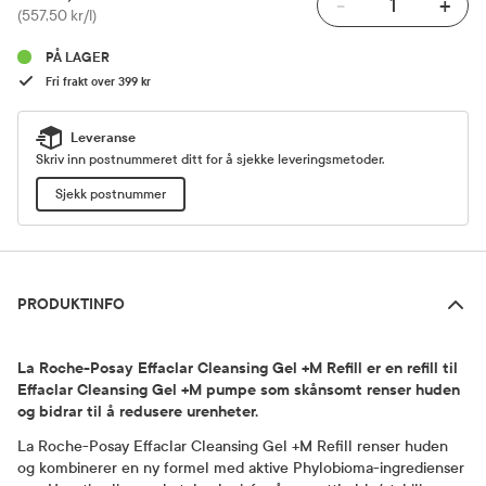
-
+
Pris
(557,50 kr/l)
PÅ LAGER
Fri frakt over 399 kr
Leveranse
Skriv inn postnummeret ditt for å sjekke leveringsmetoder.
Sjekk postnummer
Produktinfo
PRODUKTINFO
La Roche-Posay Effaclar Cleansing Gel +M Refill er en refill til
Effaclar Cleansing Gel +M pumpe som skånsomt renser huden
og bidrar til å redusere urenheter.
La Roche-Posay Effaclar Cleansing Gel +M Refill renser huden
og kombinerer en ny formel med aktive Phylobioma-ingredienser