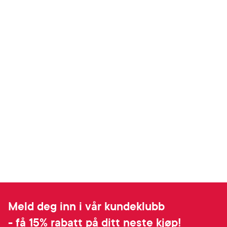
Meld deg inn i vår kundeklubb
- få 15% rabatt på ditt neste kjøp!