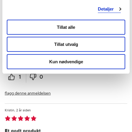
Vurdert av 5 kunder
Detaljer
Erna
1 år siden
Tillat alle
Fuktig
Tillat utvalg
Mild på huden!
Kun nødvendige
Var denne anmeldelsen nyttig?
1
0
flagg denne anmeldelsen
Kristin
2 år siden
Et godt produkt