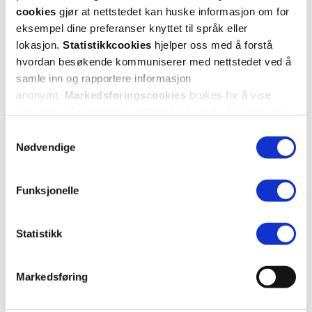
cookies
gjør at nettstedet kan huske informasjon om for
eksempel dine preferanser knyttet til språk eller
5 anmeldelser
lokasjon.
Statistikkcookies
hjelper oss med å forstå
hvordan besøkende kommuniserer med nettstedet ved å
5 stjerner
3
samle inn og rapportere informasjon
anonymt.
Markedsføringscookies
brukes for å vise
4 stjerner
2
annonser på tredjeparts nettsteder basert på informasjon
om dine besøk på vår nettside.
3 stjerner
0
Samtykkevalg
Nødvendige
2 stjerner
0
1 stjerne
0
Funksjonelle
Statistikk
Markedsføring