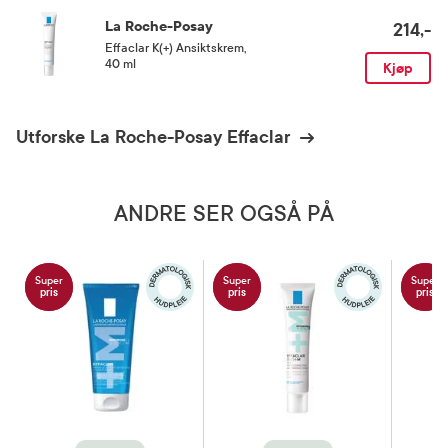
La Roche-Posay
214,-
Effaclar K(+) Ansiktskrem
,
40 ml
Kjøp
Utforske La Roche-Posay Effaclar
ANDRE SER OGSÅ PÅ
Super
Super
Super
pris
pris
pris