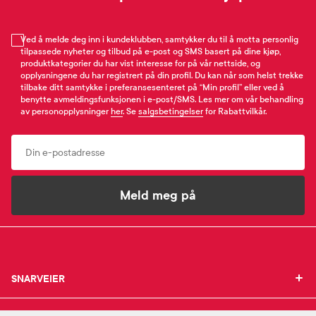
Ved å melde deg inn i kundeklubben, samtykker du til å motta personlig
tilpassede nyheter og tilbud på e-post og SMS basert på dine kjøp,
produktkategorier du har vist interesse for på vår nettside, og
opplysningene du har registrert på din profil. Du kan når som helst trekke
tilbake ditt samtykke i preferansesenteret på “Min profil” eller ved å
benytte avmeldingsfunksjonen i e-post/SMS. Les mer om vår behandling
av personopplysninger
her
. Se
salgsbetingelser
for Rabattvilkår.
Email
Meld meg på
SNARVEIER
SNARVEIER
INFORMASJON
Min profil