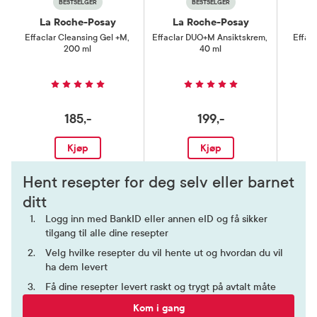
BESTSELGER
BESTSELGER
La Roche-Posay
La Roche-Posay
La
Effaclar Cleansing Gel +M
,
Effaclar DUO+M Ansiktskrem
,
Effacl
200 ml
40 ml
185,-
199,-
Kjøp
Kjøp
Hent resepter for deg selv eller barnet
ditt
Logg inn med BankID eller annen eID og få sikker
tilgang til alle dine resepter
Velg hvilke resepter du vil hente ut og hvordan du vil
ha dem levert
Få dine resepter levert raskt og trygt på avtalt måte
Kom i gang