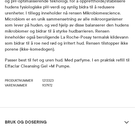
og pH-optimaliserende teknologi, for å opprettholde/stabilisere
hudens fysiologiske pH-verdi og synlig bidra til å redusere
urenheter. I tillegg inneholder nå rensen Mikrobiomescience.
Microbiom er en unik sammensetning av alle mikroorganismer
som lever på huden, og ved hjelp av disse balanserer den hudens
mikrobiomer og bidrar til å styrke hudbarrieren. Rensen
inneholder også beroligende La Roche-Posay termalsk kildevann
som bidrar til å roe ned rød og irritert hud. Rensen tilstopper ikke
porene (ikke-komedogen).
Passer best til fet og uren hud. Med parfyme. I en praktisk refill til
Effaclar Cleansing Gel +M Pumpe.
PRODUKTNUMMER
1213323
VARENUMMER
937972
Bruk og dosering
BRUK OG DOSERING