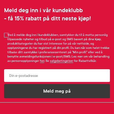
Meld deg inn i vår kundeklubb
- få 15% rabatt på ditt neste kjøp!
Ved å melde deg inn i kundeklubben, samtykker du til å motta personlig
tilpassede nyheter og tilbud på e-post og SMS basert på dine kjøp,
produktkategorier du har vist interesse for på vår nettside, og
opplysningene du har registrert på din profil. Du kan når som helst trekke
tilbake ditt samtykke i preferansesenteret på “Min profil” eller ved å
benytte avmeldingsfunksjonen i e-post/SMS. Les mer om vår behandling
av personopplysninger
her
. Se
salgsbetingelser
for Rabattvilkår.
Email
Meld meg på