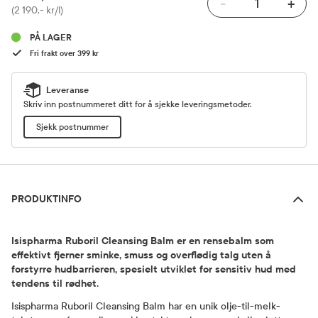
-
+
Pris
(2 190,- kr/l)
PÅ LAGER
Fri frakt over 399 kr
Leveranse
Skriv inn postnummeret ditt for å sjekke leveringsmetoder.
Sjekk postnummer
Produktinfo
PRODUKTINFO
Isispharma Ruboril Cleansing Balm er en rensebalm som
effektivt fjerner sminke, smuss og overflødig talg uten å
forstyrre hudbarrieren, spesielt utviklet for sensitiv hud med
tendens til rødhet.
Isispharma Ruboril Cleansing Balm har en unik olje-til-melk-