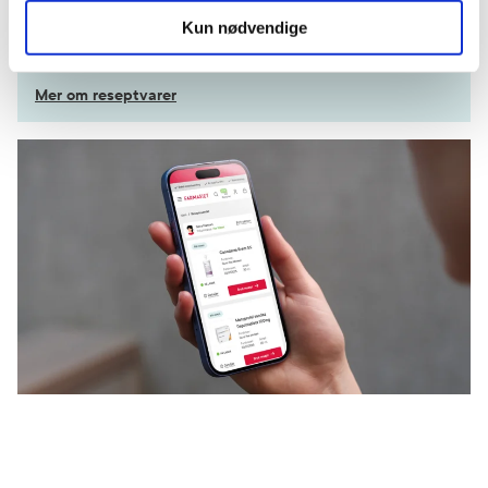
Få dine resepter levert raskt og trygt på avtalt måte
Kun nødvendige
Kom i gang
Mer om reseptvarer