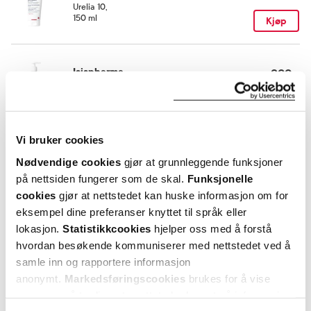
Urelia 10
,
150 ml
Kjøp
Isispharma
299,-
Secalia Shower Cream
,
400 ml
Kjøp
Vi bruker cookies
Utforske Isispharma
Nødvendige cookies
gjør at grunnleggende funksjoner
på nettsiden fungerer som de skal.
Funksjonelle
cookies
gjør at nettstedet kan huske informasjon om for
ANDRE SER OGSÅ PÅ
eksempel dine preferanser knyttet til språk eller
lokasjon.
Statistikkcookies
hjelper oss med å forstå
hvordan besøkende kommuniserer med nettstedet ved å
samle inn og rapportere informasjon
anonymt.
Markedsføringscookies
brukes for å vise
annonser på tredjeparts nettsteder basert på informasjon