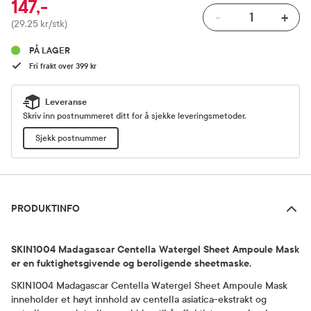
147,-
-
+
Pris
(29,25 kr/stk)
PÅ LAGER
Fri frakt over 399 kr
Leveranse
Skriv inn postnummeret ditt for å sjekke leveringsmetoder.
Sjekk postnummer
Produktinfo
PRODUKTINFO
SKIN1004 Madagascar Centella Watergel Sheet Ampoule Mask
er en fuktighetsgivende og beroligende sheetmaske.
SKIN1004 Madagascar Centella Watergel Sheet Ampoule Mask
inneholder et høyt innhold av centella asiatica-ekstrakt og