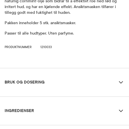
naturlig cornmint-olje som bidrar til å effektivt roe ned rød og
irritert hud, og har en kjølende effekt. Ansiktsmasken tilfører i
tillegg godt med fuktighet til huden.
Pakken inneholder 5 stk. ansiktsmasker.
Passer til alle hudtyper. Uten parfyme.
PRODUKTNUMMER
1210033
Bruk og dosering
BRUK OG DOSERING
Ingredienser
Dosering og bruksområde
INGREDIENSER
Påføres på et nyrenset og tørt ansikt. La virke i 10-20 minutter,
fjern masken og klapp forsiktig inn den gjenværende essensen.
Water, Dipropylene Glycol, Glycereth-26, Centella Asiatica Extract (17,600 ppm),