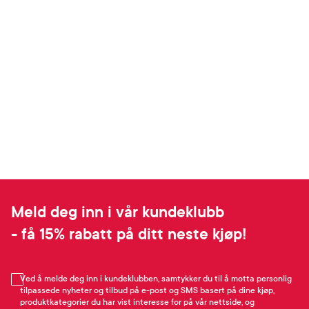
Meld deg inn i vår kundeklubb
- få 15% rabatt på ditt neste kjøp!
Ved å melde deg inn i kundeklubben, samtykker du til å motta personlig
tilpassede nyheter og tilbud på e-post og SMS basert på dine kjøp,
produktkategorier du har vist interesse for på vår nettside, og