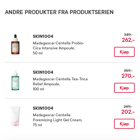
Glycerin, 1,2-Hexanediol, Betaine, Butylene Glycol, Paeonia Suffruticosa Root
Extract, Polyglyceryl-10 Laurate, Chamomilla Recutita (Matricaria) Flower Extract,
Oppbevaringsbetingelser
ANDRE PRODUKTER FRA PRODUKTSERIEN
Glyceryl Caprylate, Carbomer, Xanthan Gum, Arginine, Ethylhexylglycerin, Sodium
Hyaluronate, Theobroma Cacao (Cocoa) Extract, Dextrin, Propanediol, Coptis
Rom (15-25 grader)
Japonica Root Extract, Mentha Arvensis Leaf Oil, Sodium Hyaluronate
Crosspolymer, Hydrolyzed Glycosaminoglycans, Benzyl Glycol, Hydrolyzed
Hyaluronic Acid, Hyaluronic Acid, Raspberry Ketone, Disodium EDTA.
349,-
SKIN1004
262,-
Madagascar Centella Probio-
Cica Intensive Ampoule
,
Kjøp
50 ml
359,-
SKIN1004
270,-
Madagascar Centella Tea-Trica
Relief Ampoule
,
Kjøp
100 ml
269,-
SKIN1004
202,-
Madagascar Centella
Poremizing Light Gel Cream
,
Kjøp
75 ml