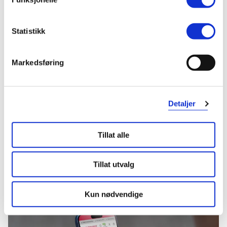
25%
25%
349,-
359,-
262,-
270,-
Statistikk
Kjøp
Kjøp
Markedsføring
Hent resepter for deg selv eller barnet
ditt
Logg inn med BankID eller annen eID og få sikker
Detaljer
tilgang til alle dine resepter
Velg hvilke resepter du vil hente ut og hvordan du vil
ha dem levert
Tillat alle
Få dine resepter levert raskt og trygt på avtalt måte
Kom i gang
Tillat utvalg
Mer om reseptvarer
Kun nødvendige