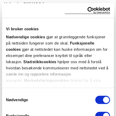
Utforske SKIN1004
ANDRE SER OGSÅ PÅ
Vi bruker cookies
Nødvendige cookies
gjør at grunnleggende funksjoner
på nettsiden fungerer som de skal.
Funksjonelle
cookies
gjør at nettstedet kan huske informasjon om for
eksempel dine preferanser knyttet til språk eller
lokasjon.
Statistikkcookies
hjelper oss med å forstå
hvordan besøkende kommuniserer med nettstedet ved å
samle inn og rapportere informasjon
anonymt.
Markedsføringscookies
brukes for å vise
annonser på tredjeparts nettsteder basert på informasjon
SKIN1004
SKIN1004
om dine besøk på vår nettside.
Samtykkevalg
Madagascar Centella Probio-
Madagascar Centella Tea-
Mad
Nødvendige
Cica Intensive Ampoule
,
Trica Relief Ampoule
,
Poremiz
50 ml
100 ml
Funksjonelle