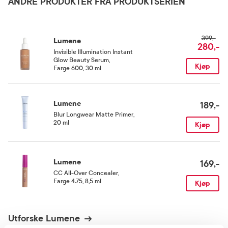
ANDRE PRODUKTER FRA PRODUKTSERIEN
This ingredient list is subject to change, please check the ingredient list from the
Oppbevaringsbetingelser
product packaging of your purchased product.
Rom (15-25 grader)
399,-
Lumene
280,-
Invisible Illumination Instant
Glow Beauty Serum
,
Kjøp
Farge 600, 30 ml
Lumene
189,-
Blur Longwear Matte Primer
,
20 ml
Kjøp
Lumene
169,-
CC All-Over Concealer
,
Farge 4.75, 8,5 ml
Kjøp
Utforske Lumene