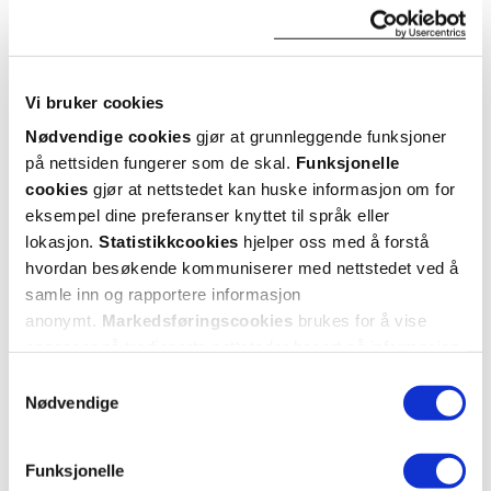
ANDRE SER OGSÅ PÅ
Vi bruker cookies
Nødvendige cookies
gjør at grunnleggende funksjoner
på nettsiden fungerer som de skal.
Funksjonelle
cookies
gjør at nettstedet kan huske informasjon om for
eksempel dine preferanser knyttet til språk eller
lokasjon.
Statistikkcookies
hjelper oss med å forstå
hvordan besøkende kommuniserer med nettstedet ved å
samle inn og rapportere informasjon
anonymt.
Markedsføringscookies
brukes for å vise
annonser på tredjeparts nettsteder basert på informasjon
Lumene
Lumene
om dine besøk på vår nettside.
Invisible Illumination Instant
Nordic Ageless Eye Cream
,
Nordi
Samtykkevalg
Glow Beauty Serum
,
15 ml
Nødvendige
Farge 600, 30 ml
Funksjonelle
30%
399,-