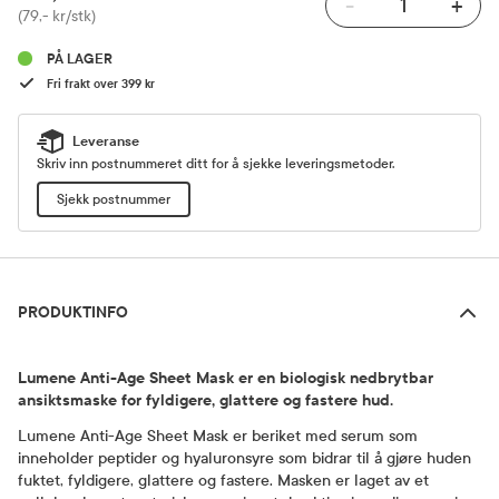
-
+
Pris
(79,- kr/stk)
PÅ LAGER
Fri frakt over 399 kr
Leveranse
Skriv inn postnummeret ditt for å sjekke leveringsmetoder.
Sjekk postnummer
Produktinfo
PRODUKTINFO
Lumene Anti-Age Sheet Mask er en biologisk nedbrytbar
ansiktsmaske for fyldigere, glattere og fastere hud.
Lumene Anti-Age Sheet Mask er beriket med serum som
inneholder peptider og hyaluronsyre som bidrar til å gjøre huden
fuktet, fyldigere, glattere og fastere. Masken er laget av et