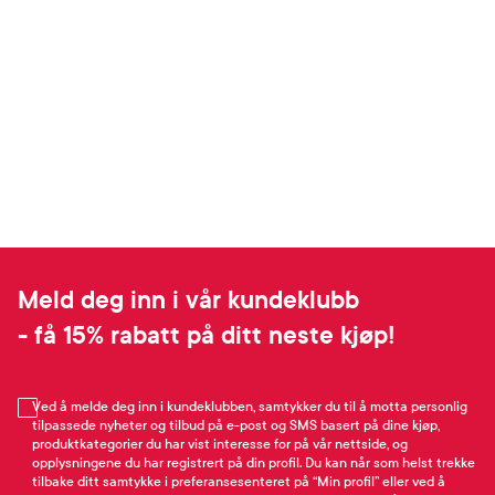
Meld deg inn i vår kundeklubb
- få 15% rabatt på ditt neste kjøp!
Ved å melde deg inn i kundeklubben, samtykker du til å motta personlig
tilpassede nyheter og tilbud på e-post og SMS basert på dine kjøp,
produktkategorier du har vist interesse for på vår nettside, og
opplysningene du har registrert på din profil. Du kan når som helst trekke
tilbake ditt samtykke i preferansesenteret på “Min profil” eller ved å