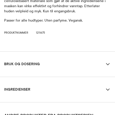
cellulosebasert materiale som gjør at de aktive ingrediensene i
masken kan virke effektivt og forhindrer vanntap. Etterlater
huden velpleid og myk. Kun til engangsbruk.
Passer for alle hudtyper. Uten parfyme. Vegansk.
PRODUKTNUMMER
1211675
Bruk og dosering
BRUK OG DOSERING
Ingredienser
Dosering og bruksområde
INGREDIENSER
Brett ut masken og påfør på tørt, renset ansikt. La den virke i 15
minutter. Fjern masken og bruk fingrene til å klappe eventuelle
rester av produktet inn på huden. Brukes 1-2 ganger i uken.
Aqua (Water), Glycerin, Pentylene Glycol, Citric Acid, Benzyl Alcohol, Sodium
Hyaluronate, Xanthan Gum, Sodium Hydroxide, Tetrasodium Glutamate Diacetate,
Allantoin, Ascophyllum Nodosum Extract, Acetyl Hexapeptide-8, Sodium Ascorbate.