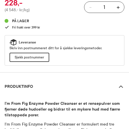
228,-
-
+
Pris
(4 548,- kr/kg)
PÅ LAGER
Fri frakt over 399 kr
Leveranse
Skriv inn postnummeret ditt for å sjekke leveringsmetoder.
Sjekk postnummer
Produktinfo
PRODUKTINFO
I'm From Fig Enzyme Powder Cleanser er et rensepulver som
fjerner døde hudceller og bidrar til en mykere hud med færre
tilstoppede porer.
I'm From Fig Enzyme Powder Cleanser er formulert med tre