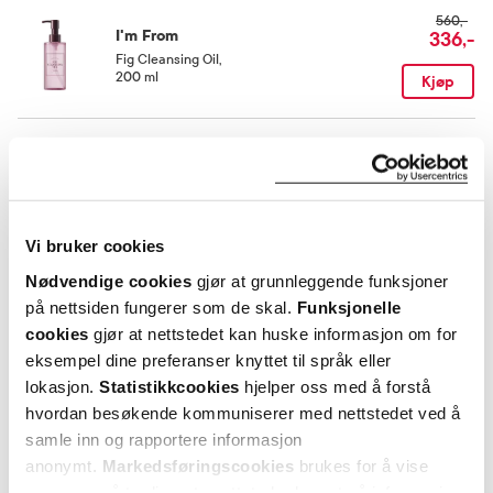
560,-
I'm From
336,-
Fig Cleansing Oil
,
200 ml
Kjøp
299,-
I'm From
210,-
Fig Foam Cleanser
,
150 ml
Kjøp
Vi bruker cookies
Nødvendige cookies
gjør at grunnleggende funksjoner
Utforske I'm From Fig
på nettsiden fungerer som de skal.
Funksjonelle
cookies
gjør at nettstedet kan huske informasjon om for
eksempel dine preferanser knyttet til språk eller
ANDRE SER OGSÅ PÅ
lokasjon.
Statistikkcookies
hjelper oss med å forstå
hvordan besøkende kommuniserer med nettstedet ved å
samle inn og rapportere informasjon
anonymt.
Markedsføringscookies
brukes for å vise
annonser på tredjeparts nettsteder basert på informasjon