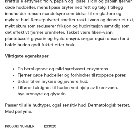
kraftfulle enzymer: ficin, papain og lipase. Ficin og papain fjerner
døde hudceller, mens lipase bryter ned fett og talg. I tillegg
inneholder rensen mandelsyre som bidrar til en glattere og
mykere hud. Rensepulveret smelter raskt i vann og danner et rikt,
mykt skum som reduserer friksjon og hudirritasjon samtidig som
det effektivt fjerner urenheter. Takket være fiken-vann,
plantebasert glyserin og hyaluronsyre, sørger også rensen for å
holde huden godt fuktet etter bruk.
Viktigste egenskaper:
En beroligende og mild syrebasert enzymrens.
Fjerner døde hudceller og forhindrer tilstoppede porer.
Bidrar til en mykere og jevnere hud.
Tilfører fuktighet til huden ved hjelp av fiken-vann,
hyaluronsyre og glyserin.
Passer til alle hudtyper, også sensitiv hud. Dermatologisk testet.
Med parfyme.
PRODUKTNUMMER
1213020