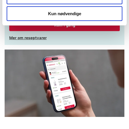
Velg hvilke resepter du vil hente ut og hvordan du vil
ha dem levert
Kun nødvendige
Få dine resepter levert raskt og trygt på avtalt måte
Kom i gang
Mer om reseptvarer