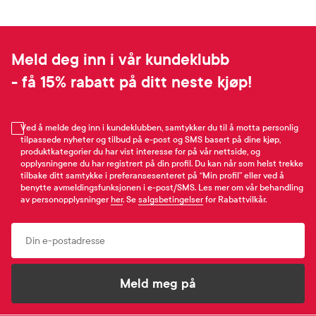
Meld deg inn i vår kundeklubb
- få 15% rabatt på ditt neste kjøp!
Ved å melde deg inn i kundeklubben, samtykker du til å motta personlig
tilpassede nyheter og tilbud på e-post og SMS basert på dine kjøp,
produktkategorier du har vist interesse for på vår nettside, og
opplysningene du har registrert på din profil. Du kan når som helst trekke
tilbake ditt samtykke i preferansesenteret på “Min profil” eller ved å
benytte avmeldingsfunksjonen i e-post/SMS. Les mer om vår behandling
av personopplysninger
her
. Se
salgsbetingelser
for Rabattvilkår.
Email
Meld meg på