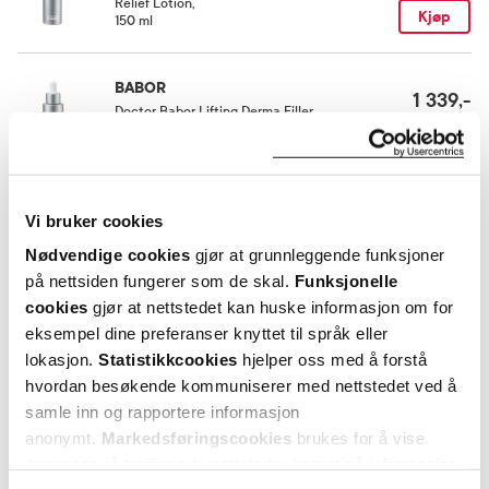
Relief Lotion
,
Kjøp
150 ml
Rom (15-25 grader)
BABOR
1 339,-
Doctor Babor Lifting Derma Filler
Serum
,
Kjøp
30 ml
Utforske BABOR Doctor Babor
Vi bruker cookies
Nødvendige cookies
gjør at grunnleggende funksjoner
på nettsiden fungerer som de skal.
Funksjonelle
ANDRE SER OGSÅ PÅ
cookies
gjør at nettstedet kan huske informasjon om for
eksempel dine preferanser knyttet til språk eller
lokasjon.
Statistikkcookies
hjelper oss med å forstå
hvordan besøkende kommuniserer med nettstedet ved å
samle inn og rapportere informasjon
anonymt.
Markedsføringscookies
brukes for å vise
annonser på tredjeparts nettsteder basert på informasjon