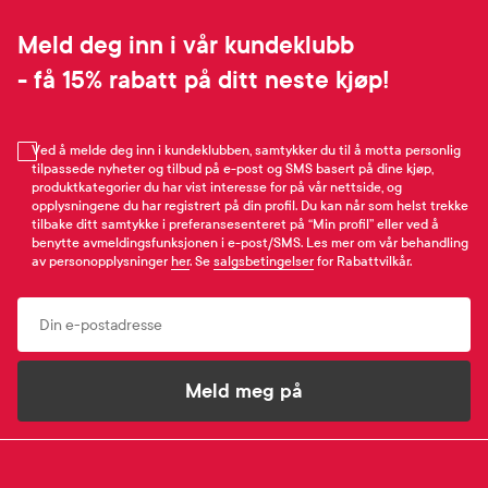
Meld deg inn i vår kundeklubb
- få 15% rabatt på ditt neste kjøp!
Ved å melde deg inn i kundeklubben, samtykker du til å motta personlig
tilpassede nyheter og tilbud på e-post og SMS basert på dine kjøp,
produktkategorier du har vist interesse for på vår nettside, og
opplysningene du har registrert på din profil. Du kan når som helst trekke
tilbake ditt samtykke i preferansesenteret på “Min profil” eller ved å
benytte avmeldingsfunksjonen i e-post/SMS. Les mer om vår behandling
av personopplysninger
her
. Se
salgsbetingelser
for Rabattvilkår.
Email
Meld meg på