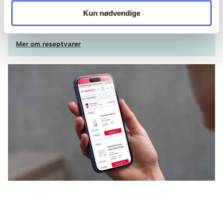
Få dine resepter levert raskt og trygt på avtalt måte
Kun nødvendige
Kom i gang
Mer om reseptvarer