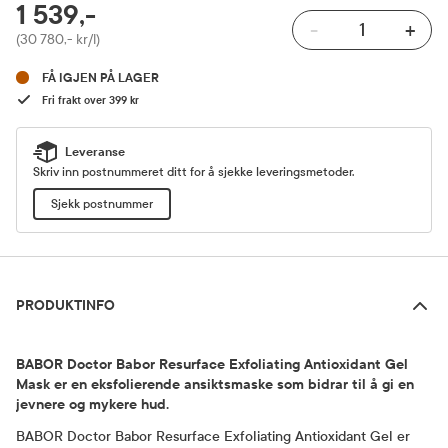
RABATTPROSENT
1 539,-
-
+
Pris
(30 780,- kr/l)
FÅ IGJEN PÅ LAGER
Fri frakt over 399 kr
Leveranse
Skriv inn postnummeret ditt for å sjekke leveringsmetoder.
Sjekk postnummer
Produktinfo
PRODUKTINFO
BABOR Doctor Babor Resurface Exfoliating Antioxidant Gel
Mask er en eksfolierende ansiktsmaske som bidrar til å gi en
jevnere og mykere hud.
BABOR Doctor Babor Resurface Exfoliating Antioxidant Gel er