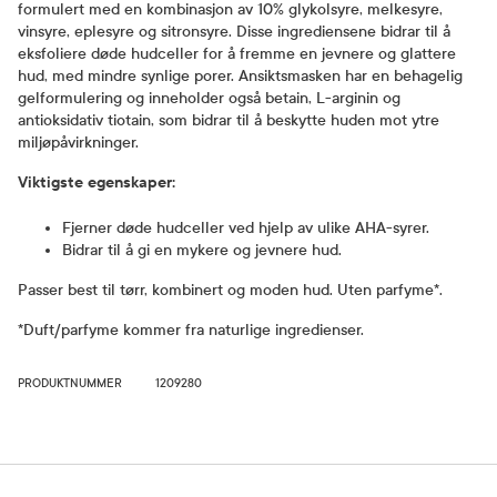
formulert med en kombinasjon av 10% glykolsyre, melkesyre,
vinsyre, eplesyre og sitronsyre. Disse ingrediensene bidrar til å
eksfoliere døde hudceller for å fremme en jevnere og glattere
hud, med mindre synlige porer. Ansiktsmasken har en behagelig
gelformulering og inneholder også betain, L-arginin og
antioksidativ tiotain, som bidrar til å beskytte huden mot ytre
miljøpåvirkninger.
Viktigste egenskaper:
Fjerner døde hudceller ved hjelp av ulike AHA-syrer.
Bidrar til å gi en mykere og jevnere hud.
Passer best til tørr, kombinert og moden hud. Uten parfyme*.
*Duft/parfyme kommer fra naturlige ingredienser.
PRODUKTNUMMER
1209280
Bruk og dosering