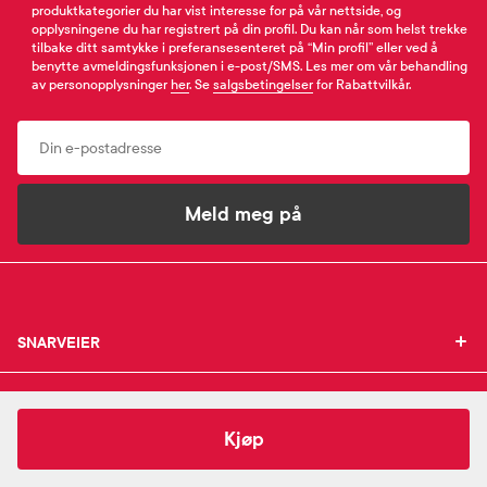
produktkategorier du har vist interesse for på vår nettside, og
opplysningene du har registrert på din profil. Du kan når som helst trekke
tilbake ditt samtykke i preferansesenteret på “Min profil” eller ved å
benytte avmeldingsfunksjonen i e-post/SMS. Les mer om vår behandling
av personopplysninger
her
. Se
salgsbetingelser
for Rabattvilkår.
Email
Meld meg på
SNARVEIER
SNARVEIER
INFORMASJON
Min profil
INFORMASJON
Mine favoritter
259,-
Australian Bodycare
B12 Collagen Facial Mask
Kjøp
Mine bestillinger
SUPPORT
Om Farmasiet.no
SUPPORT
Mine resepter
Jobb hos oss