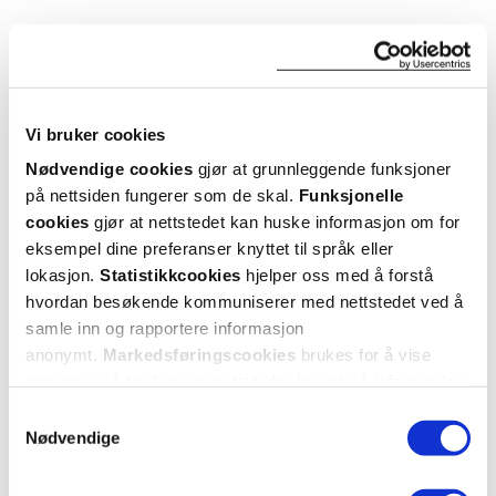
Utforske Australian Bodycare
ANDRE SER OGSÅ PÅ
Vi bruker cookies
Nødvendige cookies
gjør at grunnleggende funksjoner
på nettsiden fungerer som de skal.
Funksjonelle
cookies
gjør at nettstedet kan huske informasjon om for
eksempel dine preferanser knyttet til språk eller
lokasjon.
Statistikkcookies
hjelper oss med å forstå
hvordan besøkende kommuniserer med nettstedet ved å
samle inn og rapportere informasjon
anonymt.
Markedsføringscookies
brukes for å vise
annonser på tredjeparts nettsteder basert på informasjon
om dine besøk på vår nettside.
Australian Bodycare
Australian Bodycare
Aust
Samtykkevalg
Nødvendige
B12 Face Toner
,
Face Scrubber
,
B
250 ml
Svart, 1 stk.