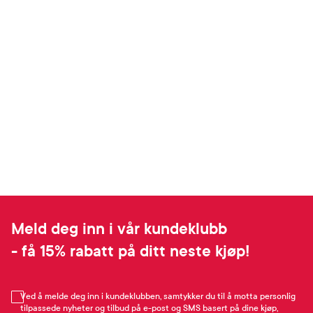
Meld deg inn i vår kundeklubb
- få 15% rabatt på ditt neste kjøp!
Ved å melde deg inn i kundeklubben, samtykker du til å motta personlig
tilpassede nyheter og tilbud på e-post og SMS basert på dine kjøp,