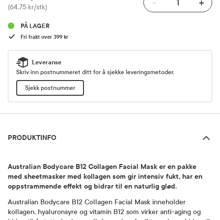
-
+
Pris
(64,75 kr/stk)
PÅ LAGER
Fri frakt over 399 kr
Leveranse
Skriv inn postnummeret ditt for å sjekke leveringsmetoder.
Sjekk postnummer
Produktinfo
PRODUKTINFO
Australian Bodycare B12 Collagen Facial Mask er en pakke
med sheetmasker med kollagen som gir intensiv fukt, har en
oppstrammende effekt og bidrar til en naturlig glød.
Australian Bodycare B12 Collagen Facial Mask inneholder
kollagen, hyaluronsyre og vitamin B12 som virker anti-aging og