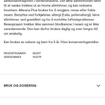
saltkonsentrasjonen i verdenshavene. Det økte saltinnholdet fører
til at væske trekkes ut av hovne slimhinner, og kan redusere
hevelsen. Miwana Plus brukes for å rengjøre, rense eller fukte
nesen. Benyttes ved forkjølelse, allergi (f.eks. pollenallergi), tørre
slimhinner, ved graviditet og for å motvirke luftveisproblemer.
Nesesprayen trekker ikke sammen blodkarene i nesen og er ikke
vanedannende. Den kan derfor brukes daglig og over lengre tid
om ønskelig.
Kan brukes av voksne og barn fra 3 år. Uten konserveringsmidler.
PRODUKTNUMMER
861297
VARENUMMER
922079
Bruk og dosering
BRUK OG DOSERING
Ingredienser
Dosering og bruksområde