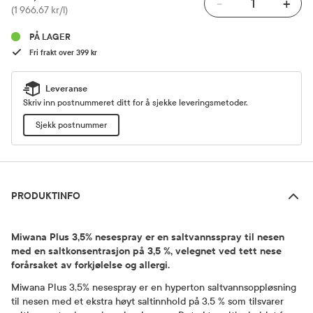
-
+
Pris
(1 966,67 kr/l)
PÅ LAGER
Fri frakt over 399 kr
Leveranse
Skriv inn postnummeret ditt for å sjekke leveringsmetoder.
Sjekk postnummer
Produktinfo
PRODUKTINFO
Miwana Plus 3,5% nesespray er en saltvannsspray til nesen
med en saltkonsentrasjon på 3,5 %, velegnet ved tett nese
forårsaket av forkjølelse og allergi.
Miwana Plus 3,5% nesespray er en hyperton saltvannsoppløsning
til nesen med et ekstra høyt saltinnhold på 3,5 % som tilsvarer