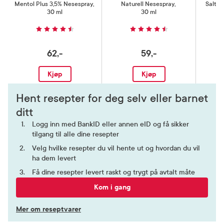
Mentol Plus 3,5% Nesespray
,
Naturell Nesespray
,
Saltva
30 ml
30 ml
62,-
59,-
Kjøp
Kjøp
Hent resepter for deg selv eller barnet
ditt
Logg inn med BankID eller annen eID og få sikker
tilgang til alle dine resepter
Velg hvilke resepter du vil hente ut og hvordan du vil
ha dem levert
Få dine resepter levert raskt og trygt på avtalt måte
Kom i gang
Mer om reseptvarer