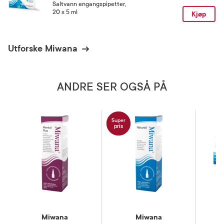
Saltvann engangspipetter
,
20 x 5 ml
Kjøp
Utforske Miwana
ANDRE SER OGSÅ PÅ
Super
pris
Miwana
Miwana