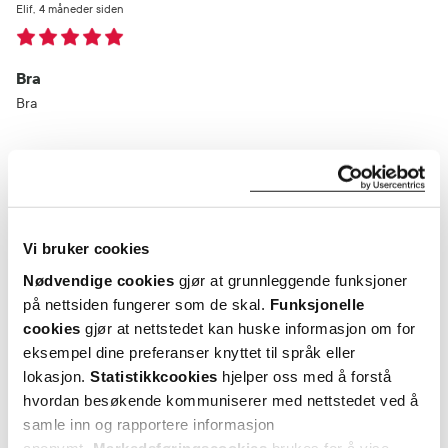
Elif
4 måneder siden
Bra
Bra
Var denne anmeldelsen nyttig?
0
0
Vi bruker cookies
flagg denne anmeldelsen
Nødvendige cookies
gjør at grunnleggende funksjoner
på nettsiden fungerer som de skal.
Funksjonelle
Ronny
6 måneder siden
cookies
gjør at nettstedet kan huske informasjon om for
eksempel dine preferanser knyttet til språk eller
lokasjon.
Statistikkcookies
hjelper oss med å forstå
Unødvendig hard pumpefunksjon!
hvordan besøkende kommuniserer med nettstedet ved å
Pumpen er alt for hard å håndtere, ikke noe for eldre og personer
samle inn og rapportere informasjon
med nedsatt muskelkraft i fingrene..
anonymt.
Markedsføringscookies
brukes for å vise