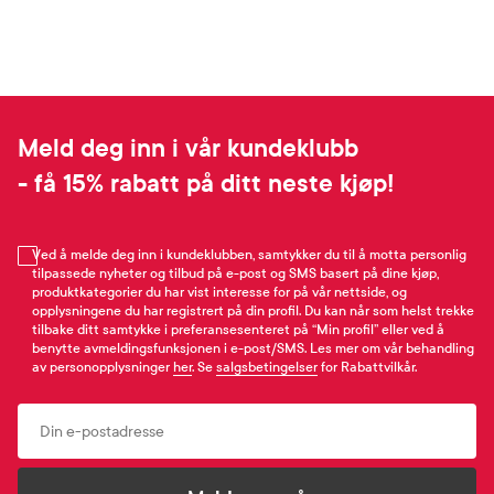
Meld deg inn i vår kundeklubb
- få 15% rabatt på ditt neste kjøp!
Ved å melde deg inn i kundeklubben, samtykker du til å motta personlig
tilpassede nyheter og tilbud på e-post og SMS basert på dine kjøp,
produktkategorier du har vist interesse for på vår nettside, og
opplysningene du har registrert på din profil. Du kan når som helst trekke
tilbake ditt samtykke i preferansesenteret på “Min profil” eller ved å
benytte avmeldingsfunksjonen i e-post/SMS. Les mer om vår behandling
av personopplysninger
her
. Se
salgsbetingelser
for Rabattvilkår.
Email