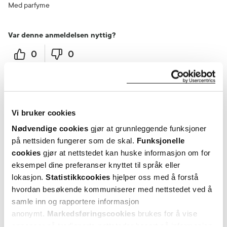
Med parfyme
Var denne anmeldelsen nyttig?
0
0
flagg denne anmeldelsen
Petter
2 måneder siden
Vi bruker cookies
Nødvendige cookies
gjør at grunnleggende funksjoner
på nettsiden fungerer som de skal.
Funksjonelle
God
cookies
gjør at nettstedet kan huske informasjon om for
Brukt i flere år
eksempel dine preferanser knyttet til språk eller
lokasjon.
Statistikkcookies
hjelper oss med å forstå
Var denne anmeldelsen nyttig?
hvordan besøkende kommuniserer med nettstedet ved å
samle inn og rapportere informasjon
0
0
anonymt.
Markedsføringscookies
brukes for å vise
annonser på tredjeparts nettsteder basert på informasjon