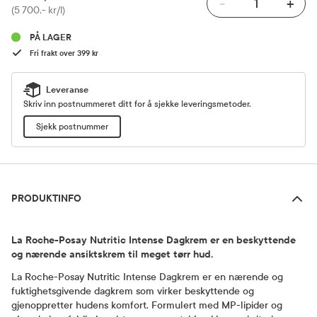
-
+
Pris
(5 700,- kr/l)
PÅ LAGER
Fri frakt over 399 kr
Leveranse
Skriv inn postnummeret ditt for å sjekke leveringsmetoder.
Sjekk postnummer
Produktinfo
PRODUKTINFO
La Roche-Posay Nutritic Intense Dagkrem er en beskyttende
og nærende ansiktskrem til meget tørr hud.
La Roche-Posay Nutritic Intense Dagkrem er en nærende og
fuktighetsgivende dagkrem som virker beskyttende og
gjenoppretter hudens komfort. Formulert med MP-lipider og