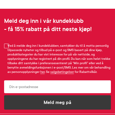
Meld deg inn i vår kundeklubb
- få 15% rabatt på ditt neste kjøp!
Ved å melde deg inn i kundeklubben, samtykker du til å motta personlig
tilpassede nyheter og tilbud på e-post og SMS basert på dine kjøp,
produktkategorier du har vist interesse for på vår nettside, og
opplysningene du har registrert på din profil. Du kan når som helst trekke
tilbake ditt samtykke i preferansesenteret på “Min profil” eller ved å
benytte avmeldingsfunksjonen i e-post/SMS. Les mer om vår behandling
av personopplysninger
her
. Se
salgsbetingelser
for Rabattvilkår.
Email
Meld meg på