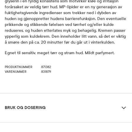
glyserin i en fyldig konsistens som motvirker kløe og irritasjon
forårsaket av veldig tørr hud. MP-lipider er en ny generasjon av
fuktighetsgivende ingredienser som trekker ned i dybden av
huden og gjenoppretter hudens barrierefunksjon. Den eventuelle
prikkende og stikkende følelsen ved tørrhet og/eller kulde
reduseres, og huden etterlates myk og behagelig. Kremen passer
ypperlig som kuldekrem. Den inneholder litt vann, så det er viktig
å smøre den på ca. 20 minutter før du går ut i vinterkulden.
Egnet til sensitiv, meget tørr og stram hud. Mildt parfymert.
PRODUKTNUMMER
871382
VARENUMMER
831879
Bruk og dosering
BRUK OG DOSERING
Ingredienser
Dosering og bruksområde