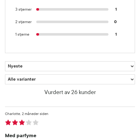
3 stjerner
1
2 stjerner
0
1 stjerne
1
Vurdert av 26 kunder
Charlotte
2 måneder siden
Med parfyme