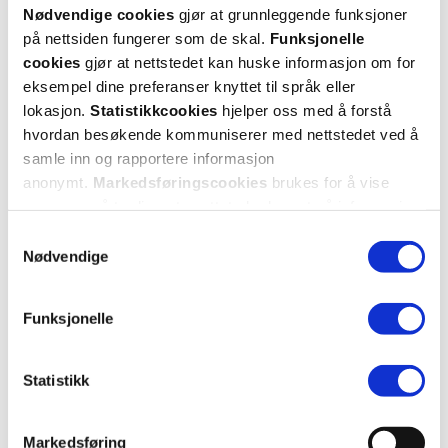
Kategori
Nødvendige cookies
gjør at grunnleggende funksjoner
Legemiddel
på nettsiden fungerer som de skal.
Funksjonelle
cookies
gjør at nettstedet kan huske informasjon om for
eksempel dine preferanser knyttet til språk eller
lokasjon.
Statistikkcookies
hjelper oss med å forstå
hvordan besøkende kommuniserer med nettstedet ved å
samle inn og rapportere informasjon
anonymt.
Markedsføringscookies
brukes for å vise
Eurax
annonser på tredjeparts nettsteder basert på informasjon
Krem 10%
,
om dine besøk på vår nettside.
20 g
Samtykkevalg
Nødvendige
67,-
Funksjonelle
Kjøp
Statistikk
Hent resepter for deg selv eller barnet
ditt
Markedsføring