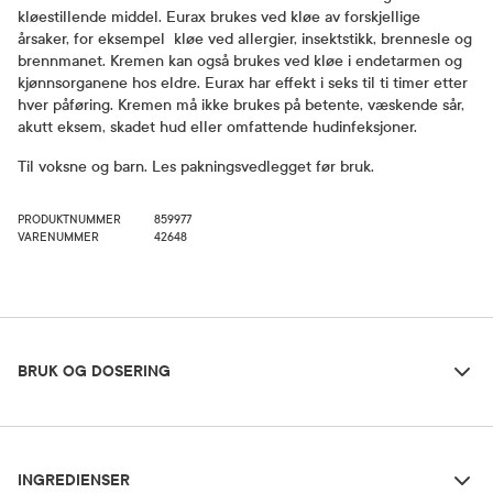
kløestillende middel. Eurax brukes ved kløe av forskjellige
årsaker, for eksempel kløe ved allergier, insektstikk, brennesle og
brennmanet. Kremen kan også brukes ved kløe i endetarmen og
kjønnsorganene hos eldre. Eurax har effekt i seks til ti timer etter
hver påføring. Kremen må ikke brukes på betente, væskende sår,
akutt eksem, skadet hud eller omfattende hudinfeksjoner.
Til voksne og barn. Les pakningsvedlegget før bruk.
PRODUKTNUMMER
859977
VARENUMMER
42648
Bruk og dosering
BRUK OG DOSERING
Ingredienser
Dosering og bruksområde
INGREDIENSER
Voksne og barn over 3 år: Påsmøres kløende hudpartier 2 til 3