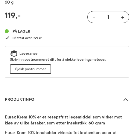
60 g
RABATTPROSENT
119,-
-
+
Pris
PÅ LAGER
Fri frakt over 399 kr
Leveranse
Skriv inn postnummeret ditt for å sjekke leveringsmetoder.
Sjekk postnummer
Produktinfo
PRODUKTINFO
Eurax Krem 10% er et reseptfritt legemiddel som virker mot
kløe av ulike årsaker, som etter insekstikk. 60 gram
Eurax Krem 10% inneholder virkestoffet krotamiton og er et