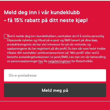
Meld deg inn i vår kundeklubb
- få 15% rabatt på ditt neste kjøp!
Ved å melde deg inn i kundeklubben, samtykker du til å motta personlig
tilpassede nyheter og tilbud på e-post og SMS basert på dine kjøp,
produktkategorier du har vist interesse for på vår nettside, og
opplysningene du har registrert på din profil. Du kan når som helst trekke
tilbake ditt samtykke i preferansesenteret på “Min profil” eller ved å
benytte avmeldingsfunksjonen i e-post/SMS. Les mer om vår behandling
av personopplysninger
her
. Se
salgsbetingelser
for Rabattvilkår.
Email
Meld meg på