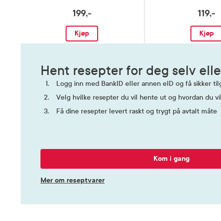
199,-
119,-
Kjøp
Kjøp
Hent resepter for deg selv elle
Logg inn med BankID eller annen eID og få sikker tilg
Velg hvilke resepter du vil hente ut og hvordan du vi
Få dine resepter levert raskt og trygt på avtalt måte
Kom i gang
Mer om reseptvarer