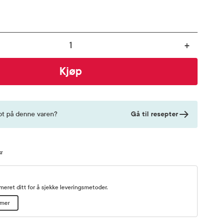
+
Kjøp
Gå til resepter
pt på denne varen?
kr
eret ditt for å sjekke leveringsmetoder.
mmer