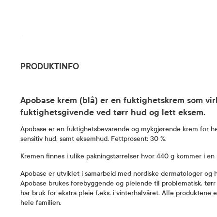
Produktinfo
PRODUKTINFO
Apobase krem (blå) er en fuktighetskrem som vi
fuktighetsgivende ved tørr hud og lett eksem.
Apobase er en fuktighetsbevarende og mykgjørende krem for hel
sensitiv hud, samt eksemhud. Fettprosent: 30 %.
Kremen finnes i ulike pakningstørrelser hvor 440 g kommer i en 
Apobase er utviklet i samarbeid med nordiske dermatologer og ha
Apobase brukes forebyggende og pleiende til problematisk, tørr o
har bruk for ekstra pleie f.eks. i vinterhalvåret. Alle produkten
hele familien.