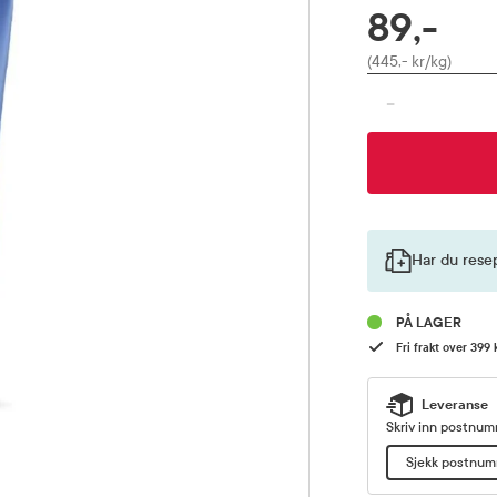
89,-
RABATTPROSENT
Pris
(445,- kr/kg)
-
Har du rese
PÅ LAGER
Fri frakt over 399 
Leveranse
Skriv inn postnumm
Sjekk postnu