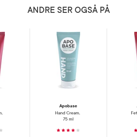
ANDRE SER OGSÅ PÅ
Apobase
m
,
Hand Cream
,
Fet
75 ml