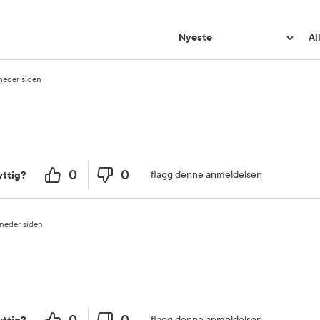
neder siden
0
0
flagg denne anmeldelsen
ttig?
neder siden
0
0
flagg denne anmeldelsen