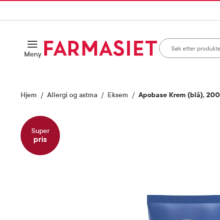
HANDLEKURVEN
IL INNHOLD
Søk i apotek
Åpne
Meny
Skriv inn minst ett te
Hjem
Allergi og astma
Eksem
Apobase Krem (blå), 200
Super
pris
Vis bilde 1 av 5