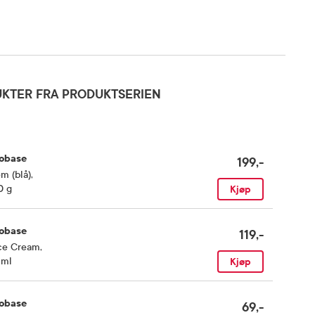
KTER FRA PRODUKTSERIEN
obase
199,-
m (blå)
,
0 g
Kjøp
obase
119,-
ce Cream
,
 ml
Kjøp
obase
69,-