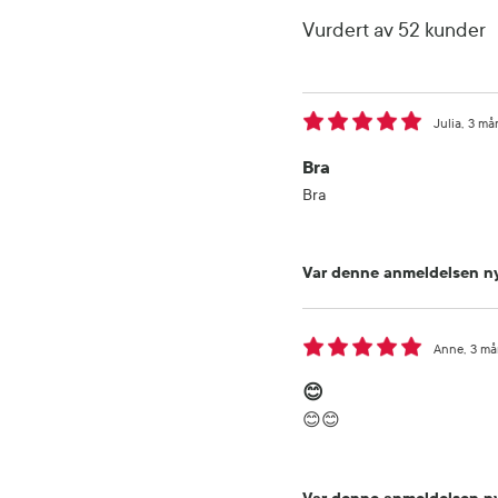
Vurdert av 52 kunder
Julia
3 må
Bra
Bra
Var denne anmeldelsen ny
Anne
3 må
😊
😊😊