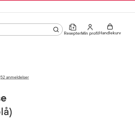
Utfør søk
Min profil
Handlekurv
Resepter
Min profil
Kjøp reseptvare
Logg inn
Min profil
Reseptoversikt
52 anmeldelser
Mine favoritter
Resepthistorikk
se
Mine bestillinger
Meldinger fra farmasøyten
lå)
Kundeservice
33 74 03 24