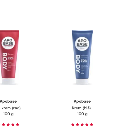
Apobase
Apobase
 krem (rød)
,
Krem (blå)
,
100 g
100 g