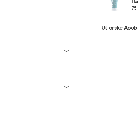
Ha
75
Utforske Apob
n eller flere ganger daglig.
5 grader)
-12, Sodium Gluconate, Caprylyl Glycol,