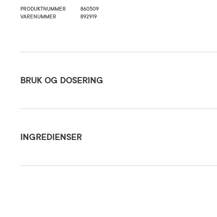
PRODUKTNUMMER
860509
VARENUMMER
892919
Bruk og dosering
BRUK OG DOSERING
Ingredienser
Dosering og bruksområde
Påsmøres é
INGREDIENSER
Oppbevaringsbetingelser
Rom (15-2
Aqua, Paraffinum Liquidum, Petrolatum, Cetearyl Alcohol, Ceteareth-20, Ceteareth
Phenoxyethanol.