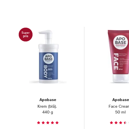
Super
pris
Apobase
Apobase
Krem (blå)
,
Face Crea
440 g
50 ml