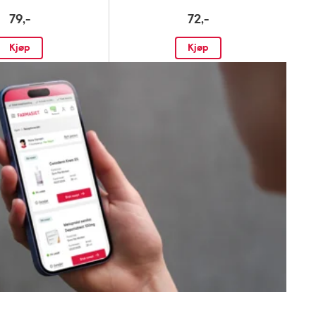
79,-
72,-
Kjøp
Kjøp