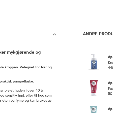
ANDRE PRODU
rker mykgjørende og
Ap
Kre
e kroppen. Velegnet for tørr og
44
praktisk pumpeflaske.
Ap
Fa
r pleiet huden i over 40 år.
50
g sensitiv hud, eller til hud som
e er uten parfyme og kan brukes av
Ap