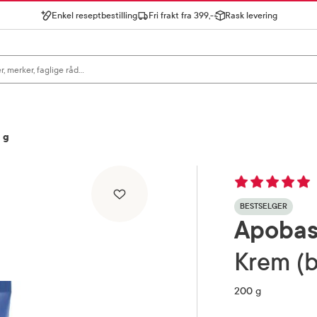
Enkel reseptbestilling
Fri frakt fra 399,-
Rask levering
gn for å se forslag, eller trykk søk.
 g
BESTSELGER
Apoba
Krem (b
200 g