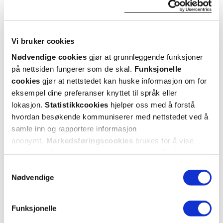
Kategori
Medisinsk utstyr
Hent resepter for deg selv eller barnet
Vi bruker cookies
ditt
Nødvendige cookies
gjør at grunnleggende funksjoner
Logg inn med BankID eller annen eID og få sikker
på nettsiden fungerer som de skal.
Funksjonelle
tilgang til alle dine resepter
cookies
gjør at nettstedet kan huske informasjon om for
Velg hvilke resepter du vil hente ut og hvordan du vil
eksempel dine preferanser knyttet til språk eller
ha dem levert
lokasjon.
Statistikkcookies
hjelper oss med å forstå
Få dine resepter levert raskt og trygt på avtalt måte
hvordan besøkende kommuniserer med nettstedet ved å
Kom i gang
samle inn og rapportere informasjon
anonymt.
Markedsføringscookies
brukes for å vise
Mer om reseptvarer
annonser på tredjeparts nettsteder basert på informasjon
om dine besøk på vår nettside.
Samtykkevalg
Nødvendige
Funksjonelle