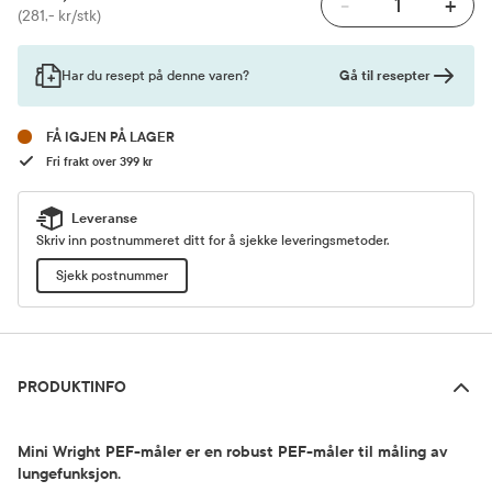
-
+
Pris
(281,- kr/stk)
Gå til resepter
Har du resept på denne varen?
FÅ IGJEN PÅ LAGER
Fri frakt over 399 kr
Leveranse
Skriv inn postnummeret ditt for å sjekke leveringsmetoder.
Sjekk postnummer
Produktinfo
PRODUKTINFO
Mini Wright PEF-måler er en robust PEF-måler til måling av
lungefunksjon.