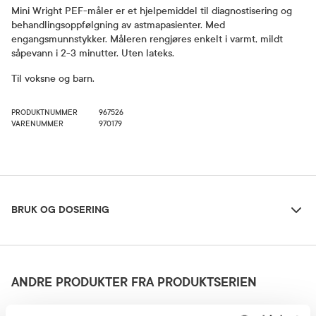
Mini Wright PEF-måler er et hjelpemiddel til diagnostisering og
behandlingsoppfølgning av astmapasienter. Med
engangsmunnstykker. Måleren rengjøres enkelt i varmt, mildt
såpevann i 2-3 minutter. Uten lateks.
Til voksne og barn.
PRODUKTNUMMER
967526
VARENUMMER
970179
Bruk og dosering
BRUK OG DOSERING
Oppbevaringsbetingelser
Rom (15-25 grader)
ANDRE PRODUKTER FRA PRODUKTSERIEN