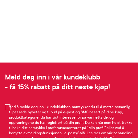
Meld deg inn i vår kundeklubb
- få 15% rabatt på ditt neste kjøp!
Ved å melde deg inn i kundeklubben, samtykker du til å motta personlig
tilpassede nyheter og tilbud på e-post og SMS basert på dine kjøp,
produktkategorier du har vist interesse for på vår nettside, og
opplysningene du har registrert på din profil. Du kan når som helst trekke
tilbake ditt samtykke i preferansesenteret på “Min profil” eller ved å
benytte avmeldingsfunksjonen i e-post/SMS. Les mer om vår behandling