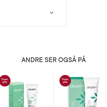
derlivet skal kun gjøres utvendig.
vask kan øke risikoen for
problemer som utflod og svie. Du
d skylle forfra og bakover. Unngå
n vask i intimsonen.
ted Castor Oil, Cocamidopropyl Betaine,
Amygdalus Dulcis Oil, PEG-120 Methyl
ehydroacetic Acid, CI 19140, CI 16035, Sodium
5 grader)
ANDRE SER OGSÅ PÅ
Super
Super
pris
pris