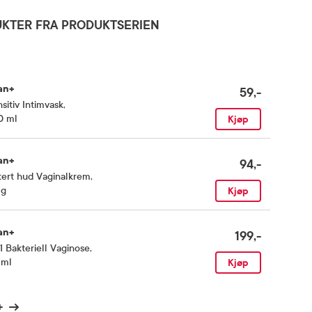
KTER FRA PRODUKTSERIEN
an+
59,-
sitiv Intimvask
,
0 ml
Kjøp
an+
94,-
itert hud Vaginalkrem
,
 g
Kjøp
an+
199,-
1 Bakteriell Vaginose
,
 ml
Kjøp
+