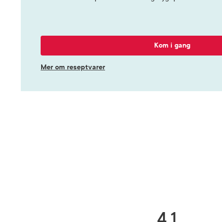
Kom i gang
Mer om reseptvarer
4.1