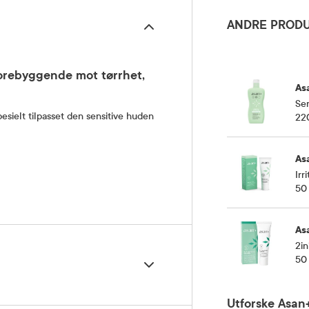
ANDRE PRODU
forebyggende mot tørrhet,
As
Sen
esielt tilpasset den sensitive huden
22
As
Irr
50
As
2in
50
Utforske Asan