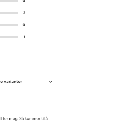
0
2
0
1
l for meg. Så kommer til å