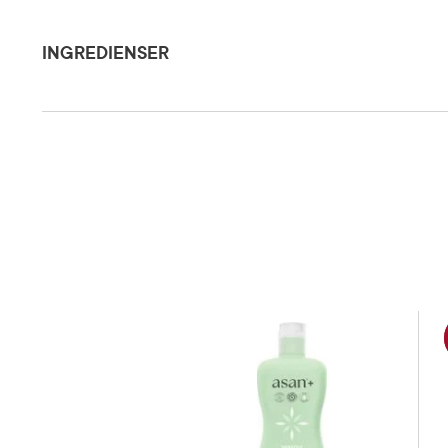
Ingredienser
Vask av un
Innvendig 
INGREDIENSER
underlivs
Dosering og bruksområde
skal allti
overdreve
Aqua, Sodium Laureth Sulfate, PEG-4 Rapeseedamide, Glycerin, PEG-40 Hydrogena
PEG-7 Glyceryl Cocoate, Almond Oil Glycereth-8 Esters, Phenoxyethanol, Prunus 
Glucose Trioleate, Propylene Glycol, Lactic Acid, Benzoic Acid, Sodium Lactate, D
Chloride, Sodium Sulfate.
Oppbevaringsbetingelser
Rom (15-2