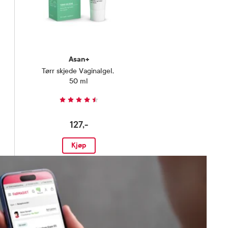
Asan+
Tørr skjede Vaginalgel
,
50 ml
127,-
Kjøp