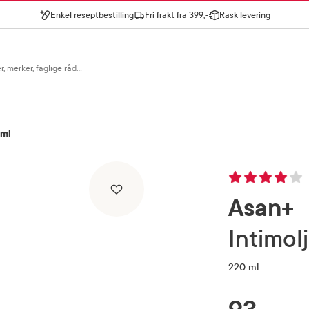
Enkel reseptbestilling
Fri frakt fra 399,-
Rask levering
gn for å se forslag, eller trykk søk.
 ml
Asan+
Intimol
220 ml
RABATTPROSENT