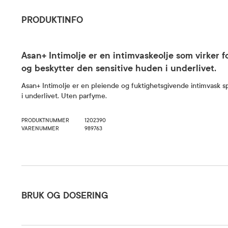
PRODUKTINFO
Asan+ Intimolje er en intimvaskeolje som virker 
og beskytter den sensitive huden i underlivet.
Asan+ Intimolje er en pleiende og fuktighetsgivende intimvask sp
i underlivet. Uten parfyme.
PRODUKTNUMMER
1202390
VARENUMMER
989763
Bruk og dosering
BRUK OG DOSERING