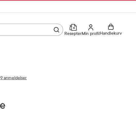
Utfør søk
Min profil
Handlekurv
Resepter
Min profil
Kjøp reseptvare
Logg inn
Min profil
Reseptoversikt
9 anmeldelser
Mine favoritter
Resepthistorikk
Mine bestillinger
Meldinger fra farmasøyten
je
Kundeservice
33 74 03 24