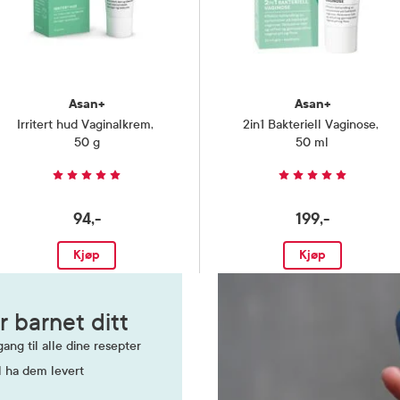
Asan+
Asan+
Irritert hud Vaginalkrem
,
2in1 Bakteriell Vaginose
,
50 g
50 ml
94,-
199,-
Kjøp
Kjøp
r barnet ditt
ang til alle dine resepter
l ha dem levert