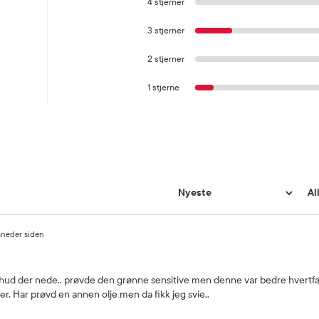
4 stjerner
3 stjerner
2 stjerner
1 stjerne
neder siden
 hud der nede.. prøvde den grønne sensitive men denne var bedre hvertfal
r. Har prøvd en annen olje men da fikk jeg svie..