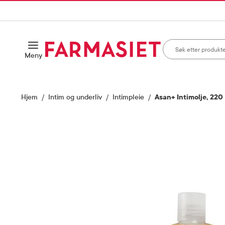
HANDLEKURVEN
IL INNHOLD
Søk i apotek
Åpne
Meny
Skriv inn minst ett te
Hjem
Intim og underliv
Intimpleie
Asan+ Intimolje, 220
Vis bilde 1 av 1