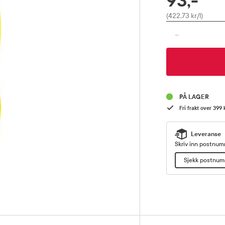
93,-
Pris
(422,73 kr/l)
-
PÅ LAGER
Fri frakt over 399 
Leveranse
Skriv inn postnumm
Sjekk postnu