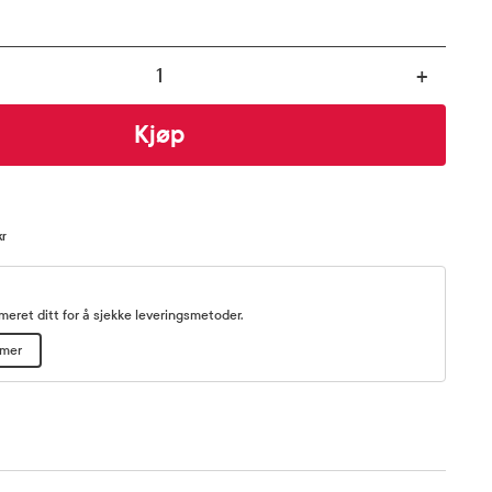
+
Kjøp
kr
eret ditt for å sjekke leveringsmetoder.
mmer