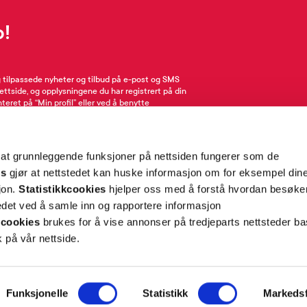
p!
g tilpassede nyheter og tilbud på e-post og SMS
nettside, og opplysningene du har registrert på din
teret på “Min profil” eller ved å benytte
rsonopplysninger
her
. Se
salgsbetingelser
for
 at grunnleggende funksjoner på nettsiden fungerer som de
Meld meg på
es
gjør at nettstedet kan huske informasjon om for eksempel din
sjon.
Statistikkcookies
hjelper oss med å forstå hvordan besøk
et ved å samle inn og rapportere informasjon
cookies
brukes for å vise annonser på tredjeparts nettsteder ba
 på vår nettside.
ON
SUPPORT
Funksjonelle
Statistikk
Markedsf
iet.no
Kontakt oss