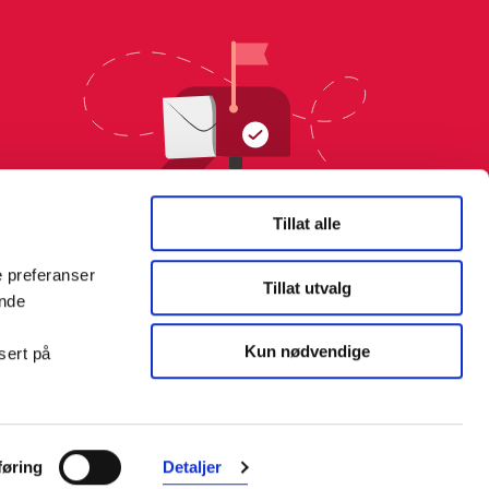
Tillat alle
e preferanser
Tillat utvalg
ende
Kun nødvendige
sert på
Farmasiet er Norges ledende
nettapotek. Med tusenvis av
øring
Detaljer