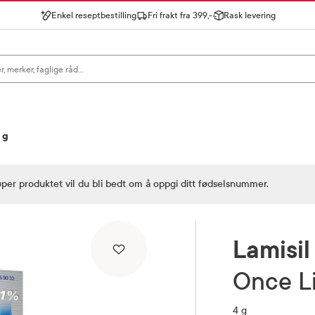
Enkel reseptbestilling
Fri frakt fra 399,-
Rask levering
gn for å se forslag, eller trykk søk.
 g
øper produktet vil du bli bedt om å oppgi ditt fødselsnummer.
Lamisil
Once 
4 g