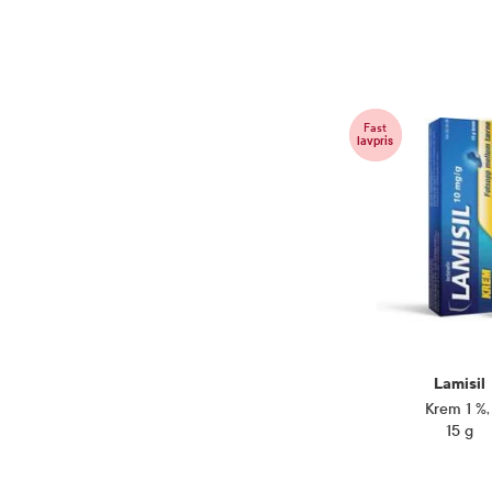
Andre innholdsstoffer er akrylater/oktylakrylamid kopolymer, hydroksypropylcellulo
huden, bru
etanol.
Rådfør de
Gravide og ammende
dersom du 
eller amm
Fast
lavpris
Oppbevaringsbetingelser
Rom (15-2
Pakningsvedlegg
Les pakni
Kategori
Legemidd
Lamisil
Krem 1 %
15 g