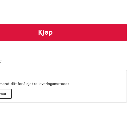
Kjøp
kr
eret ditt for å sjekke leveringsmetoder.
mmer