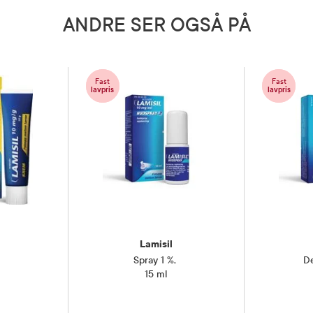
se, triglyserider av middels kjedelengde og
k ikke dette legemidlet.
ANDRE SER OGSÅ PÅ
g med lege eller apotek før bruk
planlegger å bli gravid, er gravid
er
Fast
Fast
lavpris
lavpris
5 grader)
ngsvedlegg
el
Lamisil
,
Spray 1 %
,
De
15 ml