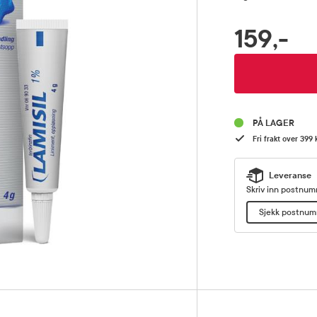
159,-
RABATTPROSENT
Pris
PÅ LAGER
Fri frakt over 399 
Leveranse
Skriv inn postnumm
Sjekk postnu