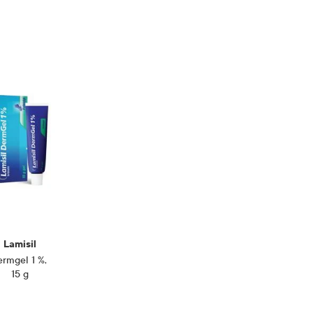
Lamisil
rmgel 1 %
,
15 g