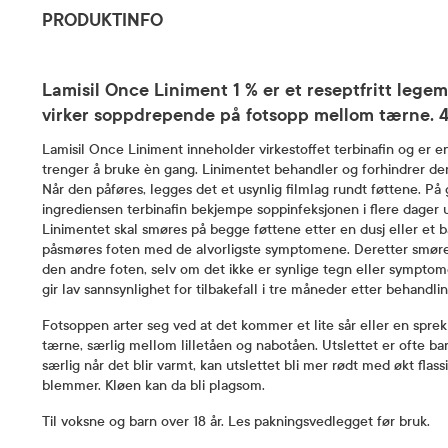
PRODUKTINFO
Lamisil Once Liniment 1 % er et reseptfritt lege
virker soppdrepende på fotsopp mellom tærne. 
Lamisil Once Liniment inneholder virkestoffet terbinafin og er
trenger å bruke èn gang. Linimentet behandler og forhindrer der
Når den påføres, legges det et usynlig filmlag rundt føttene. På
ingrediensen terbinafin bekjempe soppinfeksjonen i flere dager u
Linimentet skal smøres på begge føttene etter en dusj eller et b
påsmøres foten med de alvorligste symptomene. Deretter smøres
den andre foten, selv om det ikke er synlige tegn eller symptom
gir lav sannsynlighet for tilbakefall i tre måneder etter behandli
Fotsoppen arter seg ved at det kommer et lite sår eller en spr
tærne, særlig mellom lilletåen og nabotåen. Utslettet er ofte bar
særlig når det blir varmt, kan utslettet bli mer rødt med økt flass
blemmer. Kløen kan da bli plagsom.
Til voksne og barn over 18 år. Les pakningsvedlegget før bruk.