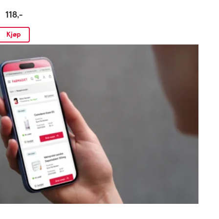
118,-
Kjøp