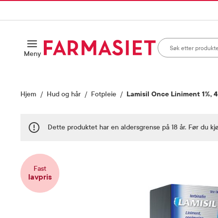
HANDLEKURVEN
IL INNHOLD
Søk i apotek
Åpne
Meny
Skriv inn minst ett te
Hjem
Hud og hår
Fotpleie
Lamisil Once Liniment 1%, 4
Dette produktet har en aldersgrense på 18 år. Før du kj
Vis bilde 1 av 4
Fast
lavpris