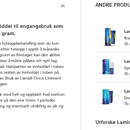
ANDRE PRODU
middel til engangsbruk som
Lam
4 gram.
Kr
 en fotsoppbehandling som du kun
15 
etter fotsopp i opptil 3 måneder.
 grunn av filmlaget kan den aktive
ten å måtte påføre ett nytt lag.
Lam
ad. Halvparten av innholdet i tuben
Spr
 resten av innholdet i tuben på
15 
er. Bruk av Lamisil Once Liniment
ngen.
Lam
ekk med hvit og oppbløtt hud mellom
De
e på den ene foten. I perioder,
15 
ing og eventuelt utvikling av sår og
Utforske Lamis