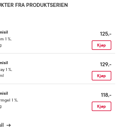
KTER FRA PRODUKTSERIEN
isil
125,-
em 1 %
,
g
Kjøp
isil
129,-
ay 1 %
,
ml
Kjøp
isil
118,-
rmgel 1 %
,
g
Kjøp
il