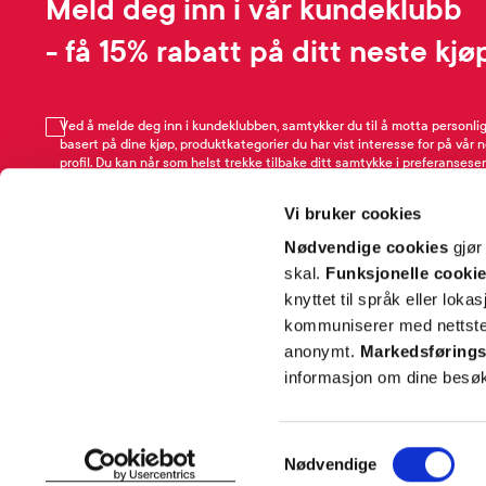
Meld deg inn i vår kundeklubb
- få 15% rabatt på ditt neste kjø
Ved å melde deg inn i kundeklubben, samtykker du til å motta personli
basert på dine kjøp, produktkategorier du har vist interesse for på vår 
profil. Du kan når som helst trekke tilbake ditt samtykke i preferansesen
avmeldingsfunksjonen i e-post/SMS. Les mer om vår behandling av pe
Rabattvilkår.
Vi bruker cookies
Email
Nødvendige cookies
gjør
skal.
Funksjonelle cooki
knyttet til språk eller loka
kommuniserer med nettsted
anonymt.
Markedsførings
informasjon om dine besøk
SNARVEIER
INFORMASJ
Samtykkevalg
Nødvendige
Min profil
Om Farmas