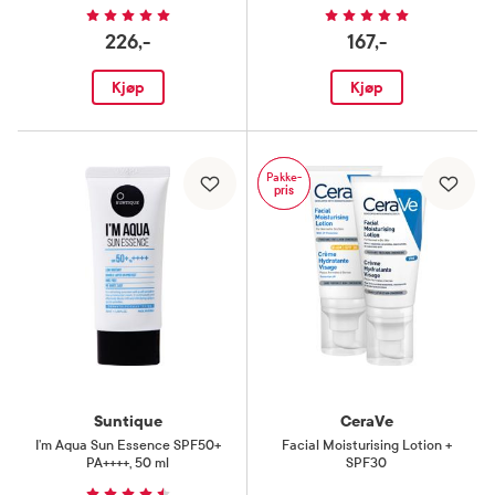
226,-
167,-
Kjøp
Kjøp
Pakke-
pris
Suntique
CeraVe
I’m Aqua Sun Essence SPF50+
Facial Moisturising Lotion +
PA++++
,
50 ml
SPF30