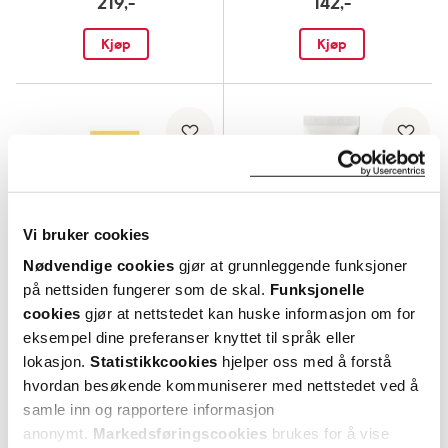
219,-
142,-
Kjøp
Kjøp
Vi bruker cookies
Nødvendige cookies
gjør at grunnleggende funksjoner
på nettsiden fungerer som de skal.
Funksjonelle
cookies
gjør at nettstedet kan huske informasjon om for
eksempel dine preferanser knyttet til språk eller
Cosmica
Axis-Y
lokasjon.
Statistikkcookies
hjelper oss med å forstå
Sun Face Gel Cream SPF25
,
50 ml
Complete No-Stress Physical
hvordan besøkende kommuniserer med nettstedet ved å
Sunscreen V.3
,
50 ml
samle inn og rapportere informasjon
30%
259,-
anonymt.
Markedsføringscookies
brukes for å vise