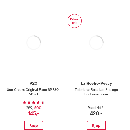
Pakke-
pris
Laster
Laster
P20
La Roche-Posay
Sun Cream Original Face SPF30
,
Toleriane Rosaliac 2-stegs
50 ml
hudpleierutine
50%
Verdi
467,-
289,-
145,-
420,-
Kjøp
Kjøp