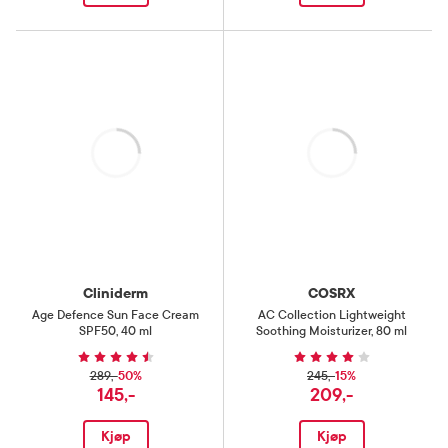
Laster
Laster
Cliniderm
COSRX
Age Defence Sun Face Cream
AC Collection Lightweight
SPF50
,
40 ml
Soothing Moisturizer
,
80 ml
50%
15%
289,-
245,-
145,-
209,-
Kjøp
Kjøp