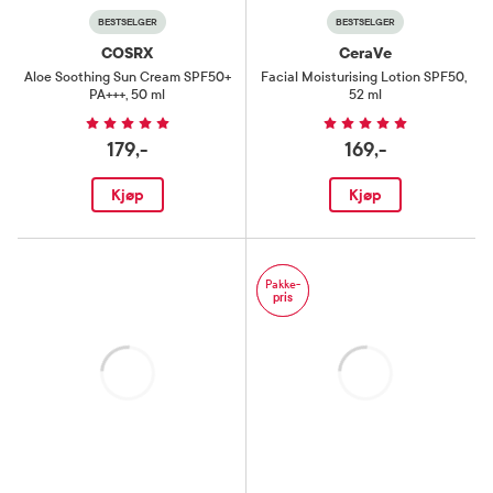
cosmica
BESTSELGER
BESTSELGER
COSRX
CeraVe
Aloe Soothing Sun Cream SPF50+
Facial Moisturising Lotion SPF50
,
PA+++
,
50 ml
52 ml
179,-
169,-
Kjøp
Kjøp
Pakke-
pris
Laster
Laster