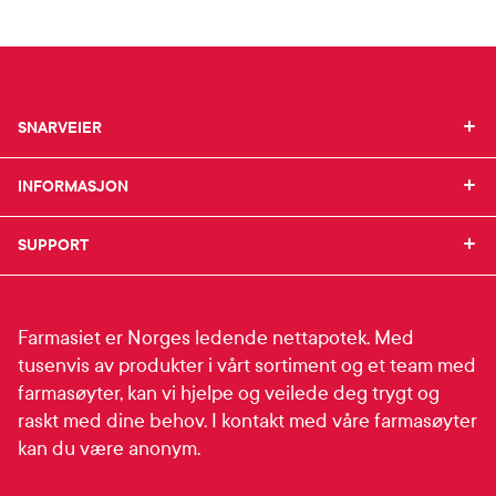
SNARVEIER
SNARVEIER
INFORMASJON
Min profil
INFORMASJON
Mine favoritter
Mine bestillinger
SUPPORT
Om Farmasiet.no
SUPPORT
Mine resepter
Jobb hos oss
Resepthistorikk
Pressekontakt
Kontakt oss
Meldinger fra farmasøyten
Pasientforeninger
Frakt og levering
Farmasiet er Norges ledende nettapotek. Med
Sikkerhet & personvern
Betalingsmåter
tusenvis av produkter i vårt sortiment og et team med
Personopplysninger
Bestille reseptvarer
farmasøyter, kan vi hjelpe og veilede deg trygt og
Se innstillinger for cookies
Råd fra apoteket
raskt med dine behov. I kontakt med våre farmasøyter
Reklamasjon og angrerett
kan du være anonym.