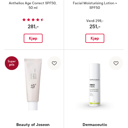
Anthelios Age Correct SPF50
,
Facial Moisturising Lotion +
50 ml
SPF50
Verdi
298,-
281,-
251,-
Kjøp
Kjøp
Super
pris
Beauty of Joseon
Dermaceutic