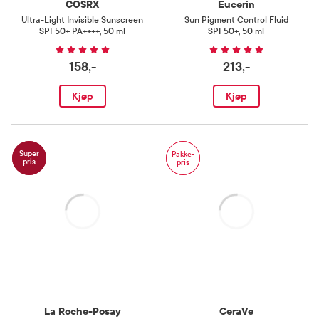
COSRX
Eucerin
Ultra-Light Invisible Sunscreen
Sun Pigment Control Fluid
SPF50+ PA++++
,
50 ml
SPF50+
,
50 ml
158,-
213,-
Kjøp
Kjøp
Super
Pakke-
pris
pris
Laster
Laster
La Roche-Posay
CeraVe