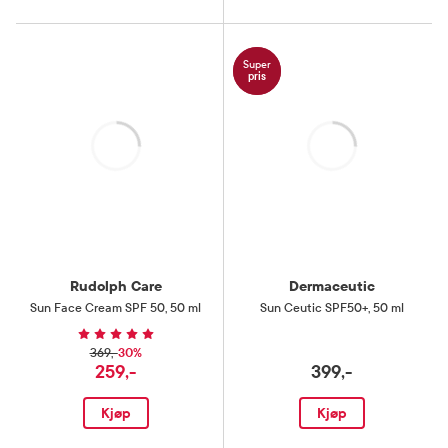
Super
pris
Laster
Laster
Rudolph Care
Dermaceutic
Sun Face Cream SPF 50
,
50 ml
Sun Ceutic SPF50+
,
50 ml
30%
369,-
259,-
399,-
Kjøp
Kjøp