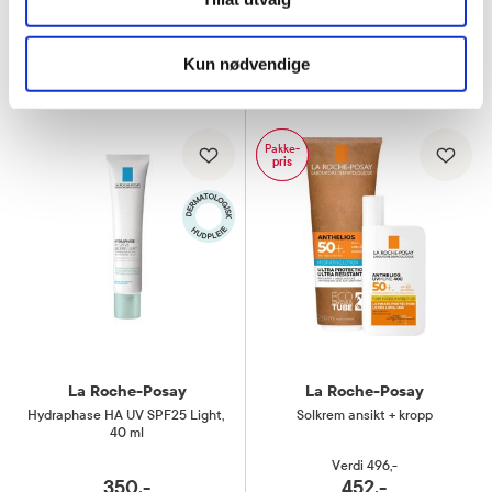
102,-
175,-
Kjøp
Kjøp
Kun nødvendige
Pakke-
pris
La Roche-Posay
La Roche-Posay
Hydraphase HA UV SPF25 Light
,
Solkrem ansikt + kropp
40 ml
Verdi
496,-
350,-
452,-