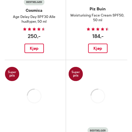
BESTSELGER
Piz Buin
Cosmica
Moisturising Face Cream SPF50
,
Age Delay Day SPF30 Alle
50 ml
hudtyper
,
50 ml
250,-
184,-
Kjøp
Kjøp
Super
Super
pris
pris
Laster
Laster
BESTSELGER