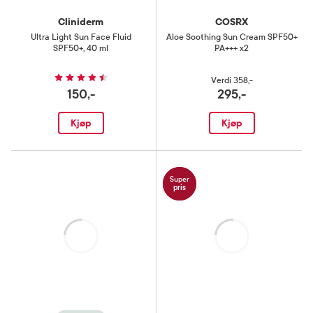
Cliniderm
COSRX
Ultra Light Sun Face Fluid
Aloe Soothing Sun Cream SPF50+
SPF50+
,
40 ml
PA+++ x2
Verdi
358,-
150,-
295,-
Kjøp
Kjøp
Super
pris
Laster
Laster