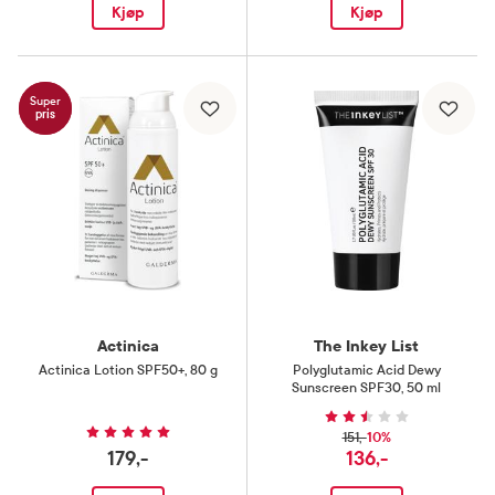
Kjøp
Kjøp
Super
pris
Actinica
The Inkey List
Actinica Lotion SPF50+
,
80 g
Polyglutamic Acid Dewy
Sunscreen SPF30
,
50 ml
10%
151,-
179,-
136,-