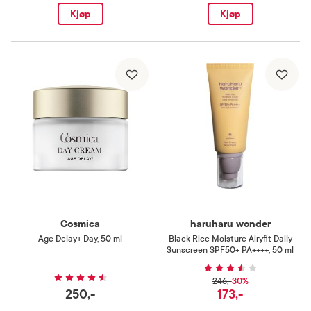
Kjøp
Kjøp
Cosmica
haruharu wonder
Age Delay+ Day
,
50 ml
Black Rice Moisture Airyfit Daily
Sunscreen SPF50+ PA++++
,
50 ml
30%
246,-
250,-
173,-