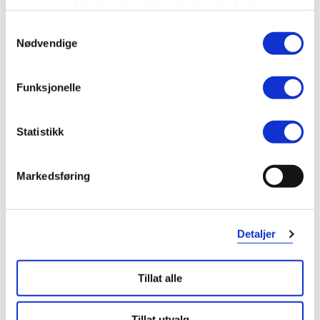
259,-
182,-
annonser på tredjeparts nettsteder basert på informasjon
om dine besøk på vår nettside.
Samtykkevalg
Kjøp
Kjøp
Nødvendige
Funksjonelle
Statistikk
Markedsføring
Detaljer
Decubal
haruharu wonder
Hydrating Day Cream SPF30
,
Black Rice Pure Mineral Relief
50 ml
Daily Sunscreen SPF50+ PA++++
,
Tillat alle
50 ml
30%
30%
145,-
249,-
Tillat utvalg