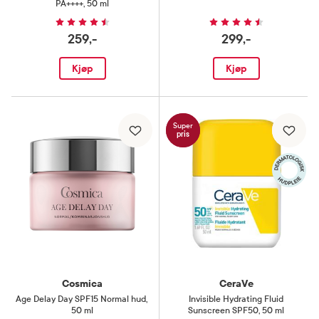
PA++++
,
50 ml
259,-
299,-
Kjøp
Kjøp
Super
pris
Cosmica
CeraVe
Age Delay Day SPF15 Normal hud
,
Invisible Hydrating Fluid
50 ml
Sunscreen SPF50
,
50 ml