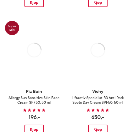
Kjøp
Kjøp
Super
pris
Laster
Laster
Piz Buin
Vichy
Allergy Sun Sensitive Skin Face
Liftactiv Specialist B3 Anti Dark
Cream SPF50
,
50 ml
Spots Day Cream SPF50
,
50 ml
196,-
650,-
Kjøp
Kjøp