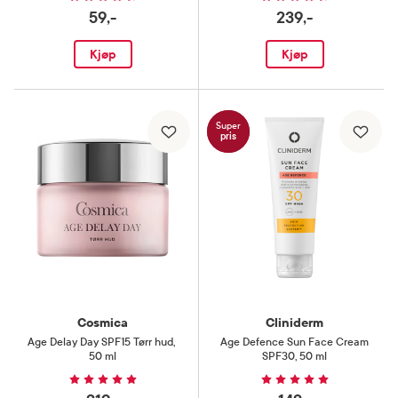
59,-
239,-
Kjøp
Kjøp
Super
pris
Cosmica
Cliniderm
Age Delay Day SPF15 Tørr hud
,
Age Defence Sun Face Cream
50 ml
SPF30
,
50 ml