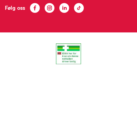
Følg oss
Facebook
Instagram
LinkedIn
TikTok
FARMASIET ©2026
Personvern og sikkerhet
Personopplysninger
Salgsbetingelser