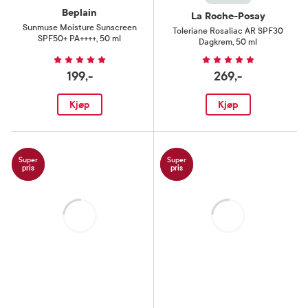
Beplain
La Roche-Posay
Sunmuse Moisture Sunscreen
Toleriane Rosaliac AR SPF30
SPF50+ PA++++
,
50 ml
Dagkrem
,
50 ml
199,-
269,-
Kjøp
Kjøp
Super
Super
pris
pris
Laster
Laster