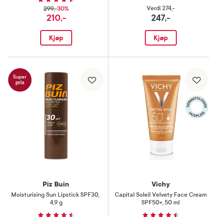
30%
Verdi
274,-
299,-
210,-
247,-
Kjøp
Kjøp
Super
pris
Piz Buin
Vichy
Moisturising Sun Lipstick SPF30
,
Capital Soleil Velvety Face Cream
4,9 g
SPF50+
,
50 ml