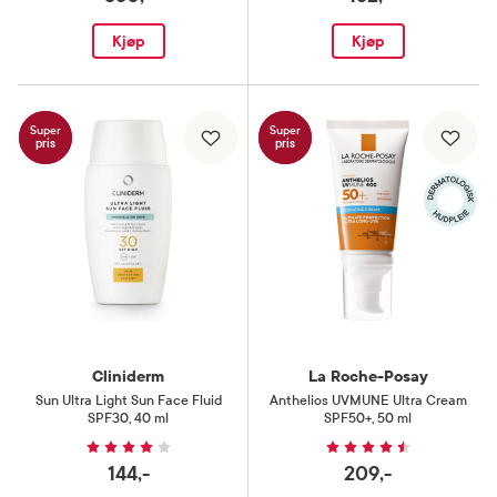
Kjøp
Kjøp
Super
Super
pris
pris
Cliniderm
La Roche-Posay
Sun Ultra Light Sun Face Fluid
Anthelios UVMUNE Ultra Cream
SPF30
,
40 ml
SPF50+
,
50 ml
144,-
209,-