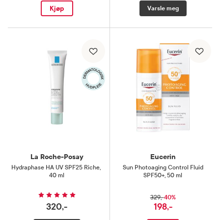
Kjøp
Varsle meg
La Roche-Posay
Eucerin
Hydraphase HA UV SPF25 Riche
,
Sun Photoaging Control Fluid
40 ml
SPF50+
,
50 ml
40%
329,-
320,-
198,-