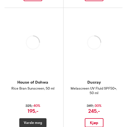
Laster
Laster
House of Dohwa
Ducray
Rice Bran Sunscreen
,
50 ml
Melascreen UV Fluid SPF50+
,
50 ml
40%
30%
325,-
349,-
195,-
245,-
Kjøp
Varsle meg