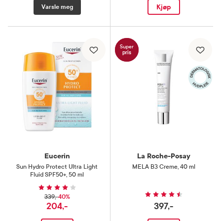
Kjøp
Varsle meg
Super
pris
Eucerin
La Roche-Posay
Sun Hydro Protect Ultra Light
MELA B3 Creme
,
40 ml
Fluid SPF50+
,
50 ml
40%
339,-
204,-
397,-