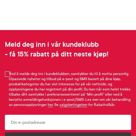
Meld deg inn i vår kundeklubb
- få 15% rabatt på ditt neste kjøp!
Ved å melde deg inn i kundeklubben, samtykker du til å motta personlig
tilpassede nyheter og tilbud på e-post og SMS basert på dine kjøp,
produktkategorier du har vist interesse for på vår nettside, og
opplysningene du har registrert på din profil. Du kan når som helst trekke
tilbake ditt samtykke i preferansesenteret på “Min profil” eller ved å
benytte avmeldingsfunksjonen i e-post/SMS. Les mer om vår behandling
av personopplysninger
her
. Se
salgsbetingelser
for Rabattvilkår.
Email