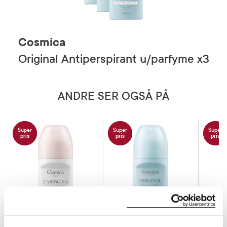
Cosmica
Original Antiperspirant u/parfyme x3
ANDRE SER OGSÅ PÅ
Super
Super
Super
pris
pris
pris
BESTSELGER
BESTSELGER