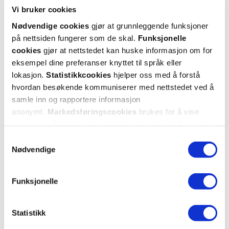
Cosmica
Cosmica
Vi bruker cookies
Caring 3-in-1 Antiperspirant
Original Antiperspirant m/p
,
Invisib
m/p
,
50 ml
Nødvendige cookies
gjør at grunnleggende funksjoner
50 ml
på nettsiden fungerer som de skal.
Funksjonelle
cookies
gjør at nettstedet kan huske informasjon om for
eksempel dine preferanser knyttet til språk eller
69,-
69,-
lokasjon.
Statistikkcookies
hjelper oss med å forstå
hvordan besøkende kommuniserer med nettstedet ved å
Kjøp
Kjøp
samle inn og rapportere informasjon
anonymt.
Markedsføringscookies
brukes for å vise
annonser på tredjeparts nettsteder basert på informasjon
om dine besøk på vår nettside.
Samtykkevalg
Nødvendige
Funksjonelle
Statistikk